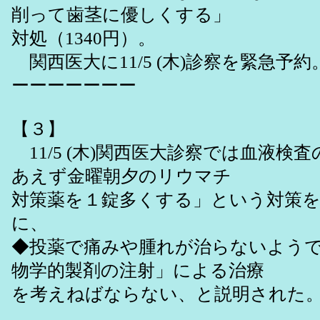
削って歯茎に優しくする」
対処（1340円）。
関西医大に11/5 (木)診察を緊急予約
ーーーーーーー
【３】
11/5 (木)関西医大診察では血液検
あえず金曜朝夕のリウマチ
対策薬を１錠多くする」という対策
に、
◆投薬で痛みや腫れが治らないよう
物学的製剤の注射」による治療
を考えねばならない、と説明された