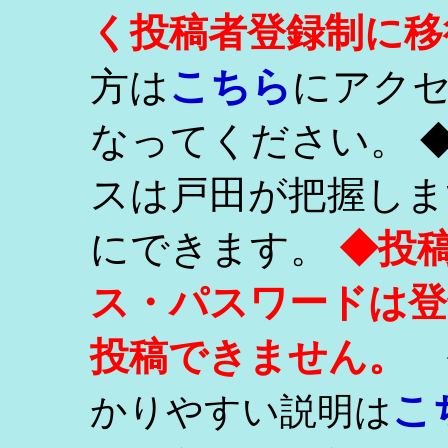
く投稿者登録制に移
こちら
方は
にアク
なってください。 
スは戸田が把握しま
にできます。
◆投
ス・パスワードは登
投稿できません。
こ
かりやすい説明は