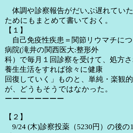
体調や診察報告がだいぶ遅れていた
ためにもまとめて書いておく。
【１】
自己免疫性疾患＝関節リウマチにつ
病院(滝井の関西医大:整形外
科）で毎月１回診察を受けて、処方
養生生活をすれば徐々に健康
回復していく」ものと、単純・楽観
が、どうもそうではなかった。
ーーーーーーーー
【２】
9/24 (木)診察投薬（5230円）の後の10/1