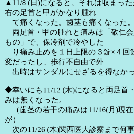
▲11/8 (日)になると、それは収ま
右の足首と甲がかなり腫れ
て痛くなった。歯茎も痛くなった
両足首・甲の腫れと痛みは「敬仁会
もの」で、保冷剤で冷やした
り痛み止めを１日上限の３錠×４回
変だったし、歩行不自由で外
出時はサンダルにせざるを得なか
◆幸いにも11/12 (木)になると両足
みは無くなった。
（歯茎の若干の痛みは11/16(月)現
が）
次の11/26 (木)関西医大診察まで