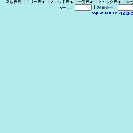
新規投稿
┃
ツリー表示
┃
スレッド表示
┃
一覧表示
┃
トピック表示
┃
番
┃
ページ：
記事番号：
(SS)C-BOARD v3.8(とほほ改v