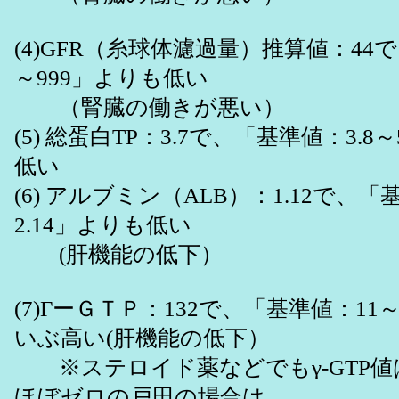
(4)GFR（糸球体濾過量）推算値：44
～999」よりも低い
（腎臓の働きが悪い）
(5) 総蛋白TP：3.7で、「基準値：3.
低い
(6) アルブミン（ALB）：1.12で、「基
2.14」よりも低い
(肝機能の低下）
(7)ΓーＧＴＰ：132で、「基準値：11
いぶ高い(肝機能の低下）
※ステロイド薬などでもγ-GTP値
ほぼゼロの戸田の場合は