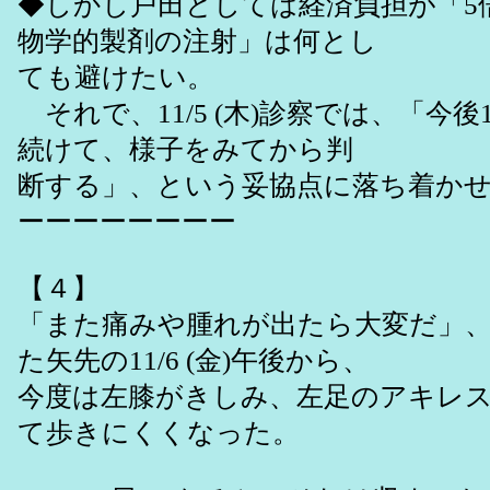
◆しかし戸田としては経済負担が「5
物学的製剤の注射」は何とし
ても避けたい。
それで、11/5 (木)診察では、「今後
続けて、様子をみてから判
断する」、という妥協点に落ち着か
ーーーーーーーー
【４】
「また痛みや腫れが出たら大変だ」
た矢先の11/6 (金)午後から、
今度は左膝がきしみ、左足のアキレ
て歩きにくくなった。