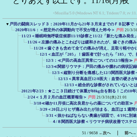
とりあえず以上です。11/16(月)夜
<Mozilla/5.0 (Windows NT 6.1; Trident/7.0; rv:11
▼
戸田の闘病スレッド３：2020年11月から21年３月末までのＦＢ記事で
2020年11/6：＜想定外の体調動向で不安が増えた昨今＞
戸田
21/3/3
11/23＜睡眠時無呼吸症候群11/19診察と11/22「新たな痛み発
11/26＜左膝の痛みとこわばりは緩和されたが、歯ぐきの痛
11/28＜歯ぐきも含めて全ての痛みが消え、足取り軽や
12/1＜血圧が「205」！歯医者で計ったら「185」
12/3：≪戸田の高血圧異常についての12/3報告≫
12/3≪関節リウマチ：戸田の痛みや腫れの病状記
12/3＜縦割り分断を痛感した12/3関西医大診
12/13＜異常高血圧12/8医大：血管の硬
12/13＜総合的な診察がされていない
20121年2/23：★ここ３日続けて体重が88kg台を割る！この1
2/24＜１月２月の血圧概要報告＞
戸田
21/3/31(水) 21:01
3/18≪確か11月頃に高比良君からの薬についての助言≫
3/29＜20日ぶりヒザ痛み出たが治まる、血圧は１週間
3/31＜抜かねばならない奥歯が頑固で、4/19に
４/８関西医大診察＜リウマチ病状改善でステ
｜
51 / 9658
←次へ
前へ→