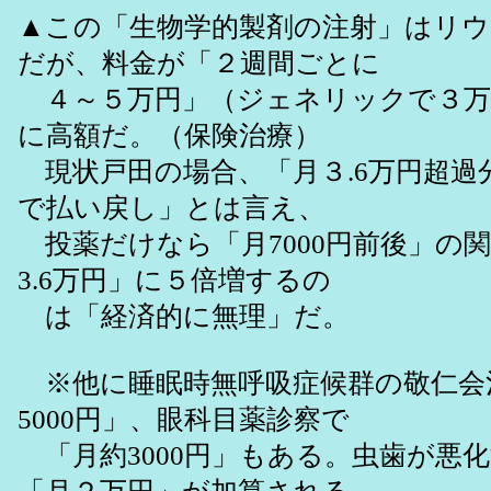
▲この「生物学的製剤の注射」はリウ
だが、料金が「２週間ごとに
４～５万円」（ジェネリックで３万
に高額だ。（保険治療）
現状戸田の場合、「月３.6万円超過
で払い戻し」とは言え、
投薬だけなら「月7000円前後」の
3.6万円」に５倍増するの
は「経済的に無理」だ。
※他に睡眠時無呼吸症候群の敬仁会
5000円」、眼科目薬診察で
「月約3000円」もある。虫歯が悪