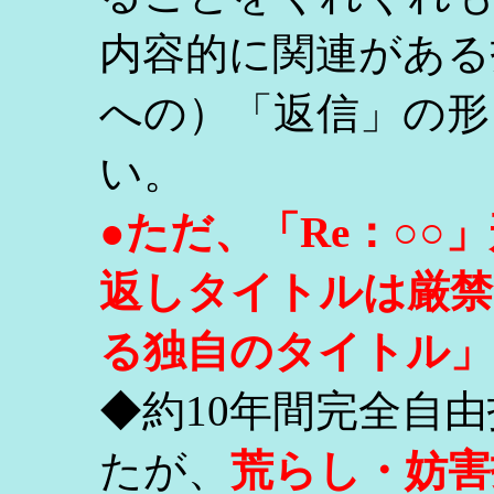
内容的に関連がある
への）「返信」の形
い。
●ただ、「Re：○
返しタイトルは厳禁
る独自のタイトル」
◆約10年間完全自
たが、
荒らし・妨害