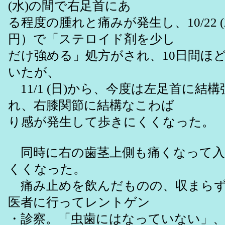
(水)の間で右足首にあ
る程度の腫れと痛みが発生し、10/22 (
円）で「ステロイド剤を少し
だけ強める」処方がされ、10日間ほ
いたが、
11/1 (日)から、今度は左足首に結
れ、右膝関節に結構なこわば
り感が発生して歩きにくくなった。
同時に右の歯茎上側も痛くなって入
くくなった。
痛み止めを飲んだものの、収まらず、11
医者に行ってレントゲン
・診察。「虫歯にはなっていない」