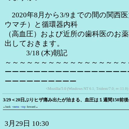
2020年8月から3/9までの間の関西
ウマチ）と循環器内科
（高血圧）および近所の歯科医のお
出しておきます。
3/18 (木)朝記
～～～～～～～～～～～～～～～～～
ーーーーーーーーーーーーーーーーー
ーーーーーーーーーー
<Mozilla/5.0 (Windows NT 6.1; Trident/7.0; rv:11.0
3/29＜20日ぶりヒザ痛み出たが治まる、血圧は１週間150
←back
↑menu
↑top
forward→
3月29日 10:30