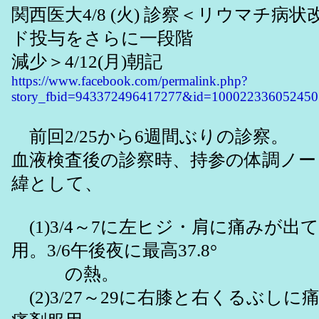
関西医大4/8 (火) 診察＜リウマチ病
ド投与をさらに一段階
減少＞4/12(月)朝記
https://www.facebook.com/permalink.php?
story_fbid=943372496417277&id=100022336052450
前回2/25から6週間ぶりの診察。
血液検査後の診察時、持参の体調ノー
緯として、
(1)3/4～7に左ヒジ・肩に痛みが出
用。3/6午後夜に最高37.8°
の熱。
(2)3/27～29に右膝と右くるぶしに