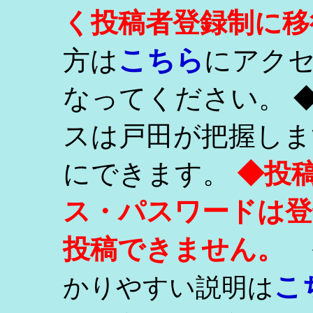
く投稿者登録制に移
こちら
方は
にアク
なってください。 
スは戸田が把握しま
にできます。
◆投
ス・パスワードは登
投稿できません。
こ
かりやすい説明は