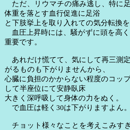
ただ、リウマチの痛み逃し、特に足
体重を落とす血行促進に足浴
と下肢挙上を取り入れての気分転換
血圧上昇時には、騒がずに頭を高く
重要です。
あれだけ慌てて、気にして再三測定
がるものも下がりませんから、
心臓に負担のかからない程度のコッ
して半座位にて安静臥床
大きく深呼吸して身体の力をぬく。
で血圧は軽く30は下がりますよん
チョット様々なことを考えこみすぎ