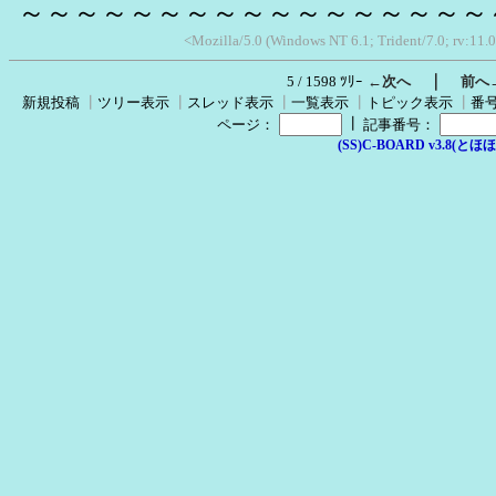
～～～～～～～～～～～～～～～～～
<Mozilla/5.0 (Windows NT 6.1; Trident/7.0; rv:11.
｜
5 / 1598 ﾂﾘｰ
←次へ
前へ
新規投稿
┃
ツリー表示
┃
スレッド表示
┃
一覧表示
┃
トピック表示
┃
番
┃
ページ：
記事番号：
(SS)C-BOARD v3.8(とほほ改v