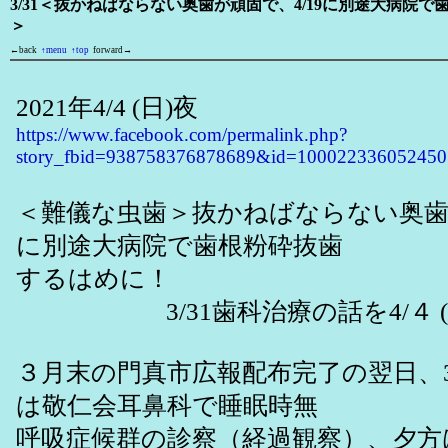
3/31＜抜かねばならない奥歯が頑固で、4/19に別途大病院
＞
←back
↑menu
↑top
forward→
2021年4/4 (日)夜
https://www.facebook.com/permalink.php?
story_fbid=938758376878689&id=100022336052450
＜難儀な虫歯＞抜かねばならない奥歯が
に別途大病院で歯根粉砕抜歯
するはめに！
3/31歯科治療の話を4/４ (
３月末の門真市広報配布完了の翌日、3/3
は敬仁会耳鼻科で睡眠時無
呼吸症候群の診察（経過観察）、夕方