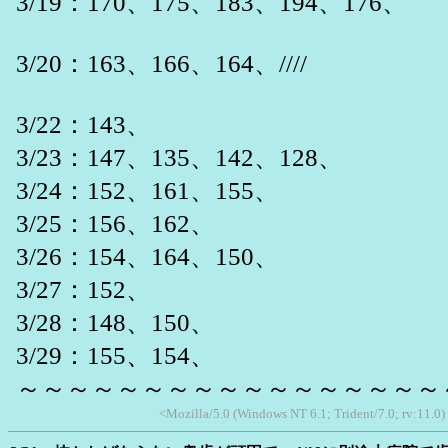
3/19：170、175、183、194、176、
3/20：163、166、164、////
3/22：143、
3/23：147、135、142、128、
3/24：152、161、155、
3/25：156、162、
3/26：154、164、150、
3/27：152、
3/28：148、150、
3/29：155、154、
～～～～～～～～～～～～～～～～～
<Mozilla/5.0 (Windows NT 6.1; Trident/7.0; rv:11.0