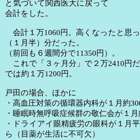
と気づいて関西医大に戻って
会計をした。
会計１万1060円。高くなったと思
（１月半）分だった。
（前回も６週間分で11350円）。
これで「３ヶ月分」で２万2410円
では約１万1200円。
戸田の場合、ほかに
・高血圧対策の循環器内科が１月約30
・睡眠時無呼吸症候群の敬仁会が１月約
・ドライアイ眼精疲労の眼科が１月平均
ら（目薬が生活に不可欠）