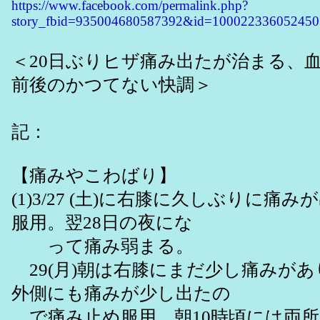
https://www.facebook.com/permalink.php?
story_fbid=935004680587392&id=100022336052450
＜20日ぶりヒザ痛み出たが治まる、血
前後のかつてない快調＞
3/29日
記：
【痛みやこわばり】
(1)3/27 (土)に右膝に久しぶりに痛
服用。翌28日の夜にな
って痛み弱まる。
29(月)朝は右膝にまだ少し痛みが
外側にも痛みが少し出たの
で痛み止め服用。朝10時頃には両