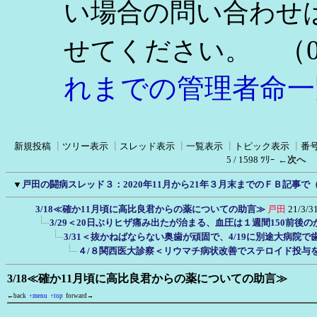
い場合の問い合わせ
（0
せてください。
れまでの管理者命一
新規投稿
┃
ツリー表示
┃
スレッド表示
┃
一覧表示
┃
トピック表示
┃
番
5 / 1598 ﾂﾘｰ
←次へ
▼
戸田の闘病スレッド３：2020年11月から21年３月末までのＦＢ記事で
3/18≪確か11月頃に高比良君からの薬についての助言≫
戸田
21/3/3
3/29＜20日ぶりヒザ痛み出たが治まる、血圧は１週間150前後
3/31＜抜かねばならない奥歯が頑固で、4/19に別途大病院
４/８関西医大診察＜リウマチ病状改善でステロイド投与
3/18≪確か11月頃に高比良君からの薬についての助言≫
←back
↑menu
↑top
forward→