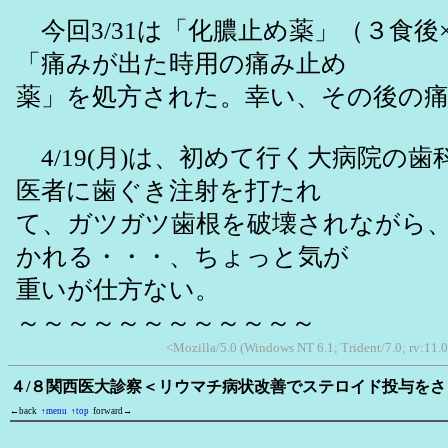
今回3/31は「化膿止め薬」（３食後
「痛みが出た時用の痛み止め
薬」を処方された。幸い、その後の
4/19(月)は、初めて行く大病院の
医者に歯ぐき注射を打たれ
て、ガツガツ歯根を破壊されながら
かれる・・・、ちょっと気が
重いが仕方ない。
～～～～～～～～～～～～
<Mozilla/5.0 (Windows NT 6.1; Trident/7.0; rv:11.
４/８関西医大診察＜リウマチ病状改善でステロイド投与を
←back
↑menu
↑top
forward→