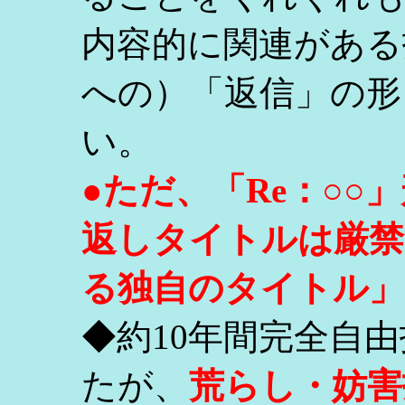
内容的に関連がある
への）「返信」の形
い。
●ただ、「Re：○
返しタイトルは厳禁
る独自のタイトル」
◆約10年間完全自
たが、
荒らし・妨害