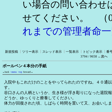
い場合の問い合わせ
（0
せてください。
れまでの管理者命一
新規投稿
┃
ツリー表示
┃
スレッド表示
┃
一覧表示
┃
トピック表示
┃
番
3794 / 9658
←次へ
ボールペン４本分の手紙
←back
↑menu
↑top
forward→
入院中もこれだけのことをやってられたのですね。４０通以
す。
谷口さんの人柄というか、生き様が浮き彫りになった退院報
どうか、ゆっくりと療養してください。
体力が回復された頃、しばらく時間を置いて又、お会いしま