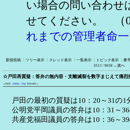
い場合の問い合わせ
（0
せてください。
れまでの管理者命一
新規投稿
┃
ツリー表示
┃
スレッド表示
┃
一覧表示
┃
トピック表示
┃
番
3513 / 9658
←次へ
☆戸田再質疑：答弁の無内容・支離滅裂を数字まじえて痛烈批
←back
↑menu
↑top
forward→
戸田の最初の質疑は10：20～31の1
公明党平岡議員の答弁は10：31～3
共産党福田議員の答弁は10：36～39