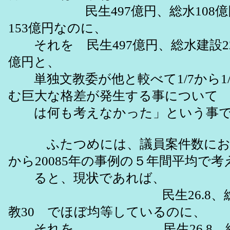
民生497億円、総水108億
153億円なのに、
それを 民生497億円、総水建設22
億円と、
単独文教委が他と較べて1/7から1/
む巨大な格差が発生する事について
は何も考えなかった」という事で
ふたつめには、議員案件数において
から20085年の事例の５年間平均で考
ると、現状であれば、
民生26.8、総水2
教30 でほぼ均等しているのに、
それを 民生26.8 総水建