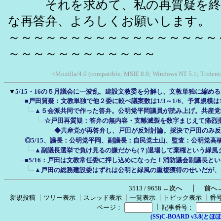
それを求めて、私の再質疑を終
な再答弁、よろしくお願いします。
～～～～～～～～～～～～～～～～～
～～～～～～～～～～～～
<Mozilla/4.0 (compatible; MSIE 8.0; Windows NT 5.1; Trident
▼
5/15・16の５月議会に一波乱。建設文教委を分解し、文教単独に縮め
■戸田質疑：文教単独で他２委に較べ議案数は1/3～1/6、予算規模は1/
▲５会派共同で作った答弁。公明党平岡議員が読み上げ。共産党
☆戸田再質疑：答弁の無内容・支離滅裂を数字まじえて痛烈批
◆共産党が再答弁し、戸田が反対討論。採決で戸田のみ反
◎5/15、議長：公明党平岡、副議長：自民党土山、監査：公明党高
▲副議長選挙で負け見るの嫌だから(？)退場して棄権という緑風
■5/16：戸田は文教常任委に押し込めになった！消防議会副議長と
▲戸田の総務建設委はずれは公明と緑風の重複獲得のせいだが、
｜
3513 / 9658
←次へ
前へ
新規投稿
┃
ツリー表示
┃
スレッド表示
┃
一覧表示
┃
トピック表示
┃
番
┃
ページ：
記事番号：
(SS)C-BOARD v3.8(とほほ改v