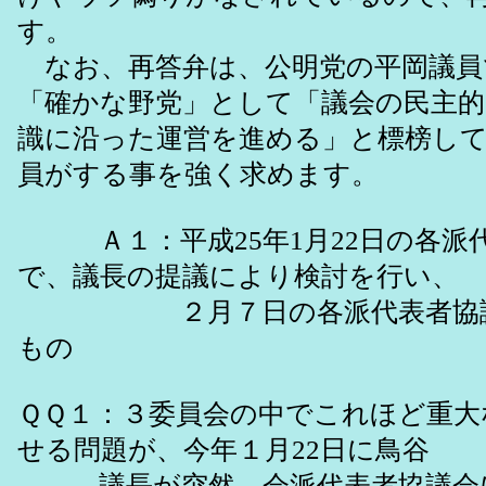
す。
なお、再答弁は、公明党の平岡議員
「確かな野党」として「議会の民主的
識に沿った運営を進める」と標榜し
員がする事を強く求めます。
Ａ１：平成25年1月22日の各派
で、議長の提議により検討を行い、
２月７日の各派代表者協議
もの
ＱＱ１：３委員会の中でこれほど重大
せる問題が、今年１月22日に鳥谷
議長が突然、会派代表者協議会に