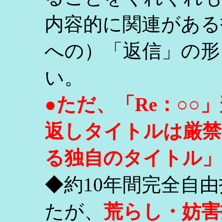
内容的に関連がある
への）「返信」の形
い。
●ただ、「Re：○
返しタイトルは厳禁
る独自のタイトル」
◆約10年間完全自
たが、
荒らし・妨害