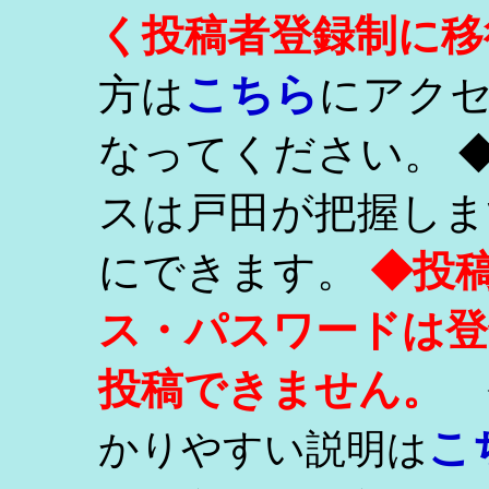
く投稿者登録制に移
こちら
方は
にアク
なってください。 
スは戸田が把握しま
にできます。
◆投
ス・パスワードは登
投稿できません。
こ
かりやすい説明は