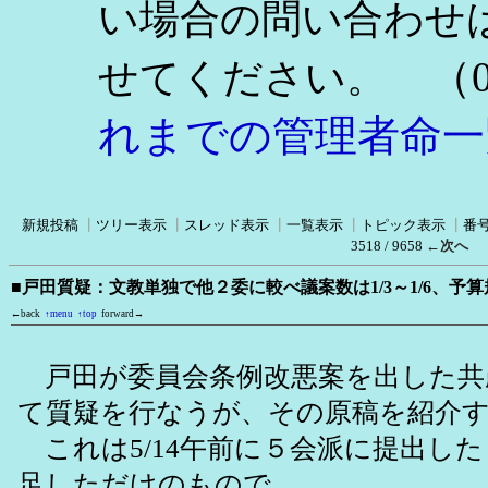
い場合の問い合わせ
（0
せてください。
れまでの管理者命一
新規投稿
┃
ツリー表示
┃
スレッド表示
┃
一覧表示
┃
トピック表示
┃
番
3518 / 9658
←次へ
■戸田質疑：文教単独で他２委に較べ議案数は1/3～1/6、予算規模
←back
↑menu
↑top
forward→
戸田が委員会条例改悪案を出した共
て質疑を行なうが、その原稿を紹介
これは5/14午前に５会派に提出し
足しただけのもので、