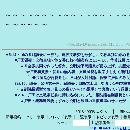
（以
～～～～～～～～～～～～～～～～～
～～～～～～
<Mozilla/4.0 (compatible; MSIE 8.0; W
▼
5/15・16の５月議会に一波乱。建設文教委を分解し、文教単独に縮め
■戸田質疑：文教単独で他２委に較べ議案数は1/3～1/6、予算規模は1/
▲５会派共同で作った答弁。公明党平岡議員が読み上げ。共産党
☆戸田再質疑：答弁の無内容・支離滅裂を数字まじえて痛烈批
◆共産党が再答弁し、戸田が反対討論。採決で戸田のみ反
◎5/15、議長：公明党平岡、副議長：自民党土山、監査：公明党高
▲副議長選挙で負け見るの嫌だから(？)退場して棄権という緑風
■5/16：戸田は文教常任委に押し込めになった！消防議会副議長と
▲戸田の総務建設委はずれは公明と緑風の重複獲得のせいだが、
｜
3518 / 9658
←次へ
前へ
新規投稿
┃
ツリー表示
┃
スレッド表示
┃
一覧表示
┃
トピック表示
┃
番
┃
ページ：
記事番号：
(SS)C-BOARD v3.8(とほほ改v