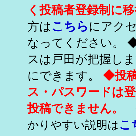
く投稿者登録制に移
こちら
方は
にアク
なってください。 
スは戸田が把握しま
にできます。
◆投
ス・パスワードは登
投稿できません。
こ
かりやすい説明は