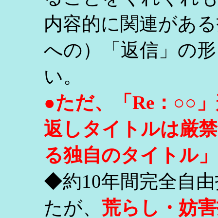
内容的に関連がある
への）「返信」の形
い。
●ただ、「Re：○
返しタイトルは厳禁
る独自のタイトル」
◆約10年間完全自
たが、
荒らし・妨害