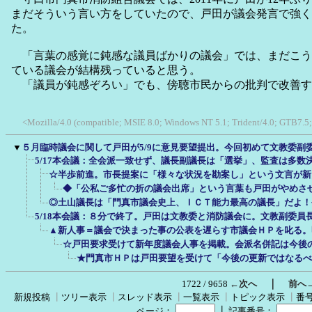
まだそういう言い方をしていたので、戸田が議会発言で強く
た。
「言葉の感覚に鈍感な議員ばかりの議会」では、まだこう
ている議会が結構残っていると思う。
「議員が鈍感ぞろい」でも、傍聴市民からの批判で改善す
<Mozilla/4.0 (compatible; MSIE 8.0; Windows NT 5.1; Trident/4.0; GTB7.5
▼
５月臨時議会に関して戸田が5/9に意見要望提出。今回初めて文教委副
5/17本会議：全会派一致せず、議長副議長は「選挙」、監査は多数
☆半歩前進。市長提案に「様々な状況を勘案し」という文言が新
◆「公私ご多忙の折の議会出席」という言葉も戸田がやめさ
◎土山議長は「門真市議会史上、ＩＣＴ能力最高の議長」だよ！
5/18本会議：８分で終了。戸田は文教委と消防議会に。文教副委員
▲新人事＝議会で決まった事の公表を遅らす市議会ＨＰを叱る。
☆戸田要求受けて新年度議会人事を掲載。会派名併記は今後
★門真市ＨＰは戸田要望を受けて「今後の更新ではなるべ
｜
1722 / 9658
←次へ
前へ
新規投稿
┃
ツリー表示
┃
スレッド表示
┃
一覧表示
┃
トピック表示
┃
番
┃
ページ：
記事番号：