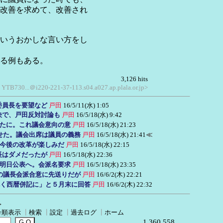
改善を求めて、改善され
いうおかしな言い方をし
る例もある。
3,126 hits
; YTB730...＠i220-221-37-113.s04.a027.ap.plala.or.jp>
委員長を要望など
戸田
16/5/11(水) 1:05
決で、戸田反対討論も
戸田
16/5/18(水) 9:42
たに。これ議会意向の意
戸田
16/5/18(水) 21:23
せた。議会出席は議員の義務
戸田
16/5/18(水) 21:41
≪
今後の改革が楽しみだ
戸田
16/5/18(水) 22:15
長はダメだったが
戸田
16/5/18(水) 22:36
明日公表へ。会派名要求
戸田
16/5/18(水) 23:35
の議長会派合意に先送りだが
戸田
16/6/2(木) 22:21
く西暦併記に」と５月末に回答
戸田
16/6/2(木) 22:32
→
号順表示
┃
検索
┃
設定
┃
過去ログ
┃
ホーム
1,360,558