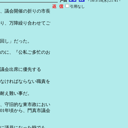
戸田
- 16/5/18(水) 21:41 -
引用なし
、議会開催の折りの市長
り、万障繰り合わせてご
回し」だった。
のに、『公私ご多忙のお
議会出席に優先する
なければならない職責を
耐え難い事だ。
で、守旧的な東市政におい
01年頃から、門真市議会
りに議員になった時でも、