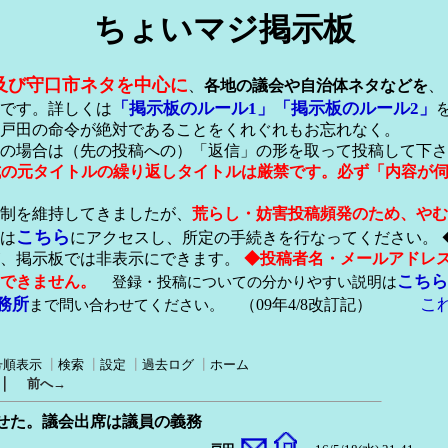
ちょいマジ掲示板
及び守口市ネタを中心に
、
各地の議会や自治体ネタなどを
、
「掲示板のルール1」
「掲示板のルール2」
です。詳しくは
戸田の命令が絶対であることをくれぐれもお忘れなく。
の場合は（先の投稿への）「返信」の形を取って投稿して下さ
形式の元タイトルの繰り返しタイトルは厳禁です。必ず「内容が
稿制を維持してきましたが、
荒らし・妨害投稿頻発のため、やむ
こちら
は
にアクセスし、所定の手続きを行なってください。 
が、掲示板では非表示にできます。
◆投稿者名・メールアドレ
こちら
できません。
登録・投稿についての分かりやすい説明は
務所
こ
まで問い合わせてください。
（09年4/8改訂記）
号順表示
┃
検索
┃
設定
┃
過去ログ
┃
ホーム
｜
前へ→
せた。議会出席は議員の義務