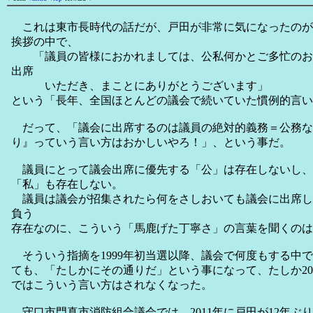
これは東市長時代の話だが、戸田が非常に気になったのが
挨拶の中で、
「議員の皆様におかれましては、公私何かとご多忙のお
出席
いただき、まことにありがとうございます」
という「長年、全国ほとんどの議会で続いていた慣例的言い
だって、「議会に出席するのは議員の絶対的義務＝公務な
り』っていう言い方はおかしいやろ！」、という事だ。
議員にとって議会出席に優先する「公」は存在しないし、
「私」も存在しない。
議員は議会が招集されたら何をさしおいても議会に出席し
負う
存在なのに、こういう「馬鹿げた丁寧さ」の言葉を聞くのは
そういう指摘を1999年初当選以降、議会で何度もする中
ても、「たしかにその通りだ」という事になって、たしか20
ではこういう言い方はされなくなった。
守口市門真市消防組合議会では、2011年に戸田が12年ぶ