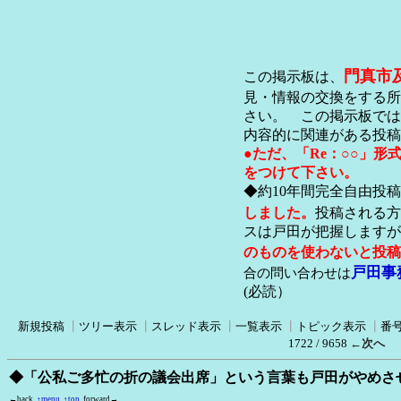
門真市
この掲示板は、
見・情報の交換をする所
さい。 この掲示板では
内容的に関連がある投稿
●ただ、「Re：○○」
をつけて下さい。
◆約10年間完全自由投
しました。
投稿される方
スは戸田が把握します
のものを使わないと投稿
戸田事
合の問い合わせは
(必読）
新規投稿
┃
ツリー表示
┃
スレッド表示
┃
一覧表示
┃
トピック表示
┃
番
1722 / 9658
←次へ
◆「公私ご多忙の折の議会出席」という言葉も戸田がやめさ
←back
↑menu
↑top
forward→