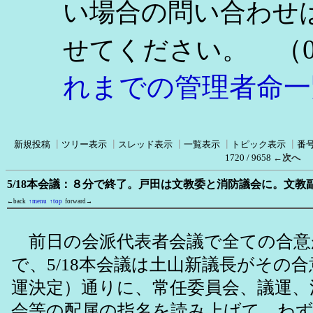
い場合の問い合わせ
（0
せてください。
れまでの管理者命一
新規投稿
┃
ツリー表示
┃
スレッド表示
┃
一覧表示
┃
トピック表示
┃
番
1720 / 9658
←次へ
5/18本会議：８分で終了。戸田は文教委と消防議会に。文教
←back
↑menu
↑top
forward→
前日の会派代表者会議で全ての合意
で、5/18本会議は土山新議長がその
運決定）通りに、常任委員会、議運、
会等の配属の指名を読み上げて、わ