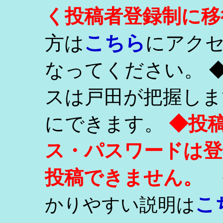
く投稿者登録制に移
こちら
方は
にアク
なってください。 
スは戸田が把握しま
にできます。
◆投
ス・パスワードは登
投稿できません。
こ
かりやすい説明は