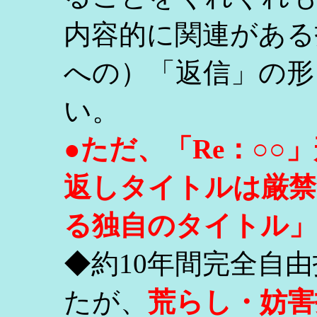
内容的に関連がある
への）「返信」の形
い。
●ただ、「Re：○
返しタイトルは厳禁
る独自のタイトル」
◆約10年間完全自
たが、
荒らし・妨害