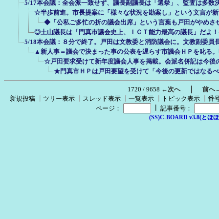
5/17本会議：全会派一致せず、議長副議長は「選挙」、監査は多数
☆半歩前進。市長提案に「様々な状況を勘案し」という文言が新
◆「公私ご多忙の折の議会出席」という言葉も戸田がやめさ
◎土山議長は「門真市議会史上、ＩＣＴ能力最高の議長」だよ！
5/18本会議：８分で終了。戸田は文教委と消防議会に。文教副委員
▲新人事＝議会で決まった事の公表を遅らす市議会ＨＰを叱る。
☆戸田要求受けて新年度議会人事を掲載。会派名併記は今後
★門真市ＨＰは戸田要望を受けて「今後の更新ではなるべ
｜
1720 / 9658
←次へ
前へ
新規投稿
┃
ツリー表示
┃
スレッド表示
┃
一覧表示
┃
トピック表示
┃
番
┃
ページ：
記事番号：
(SS)C-BOARD v3.8(とほほ改v