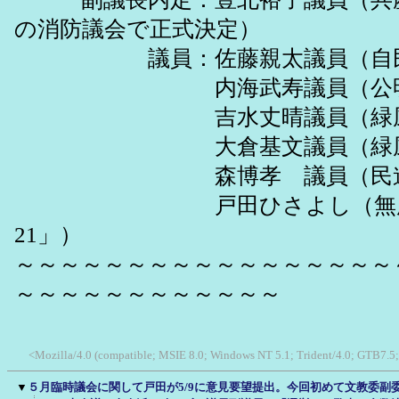
の消防議会で正式決定）
議員：佐藤親太議員（自民
内海武寿議員（公明
吉水丈晴議員（緑風ク
大倉基文議員（緑風
森博孝 議員（民進党
戸田ひさよし（無所属
21」）
～～～～～～～～～～～～～～～～～
～～～～～～～～～～～～
<Mozilla/4.0 (compatible; MSIE 8.0; Windows NT 5.1; Trident/4.0; GTB7.5
▼
５月臨時議会に関して戸田が5/9に意見要望提出。今回初めて文教委副