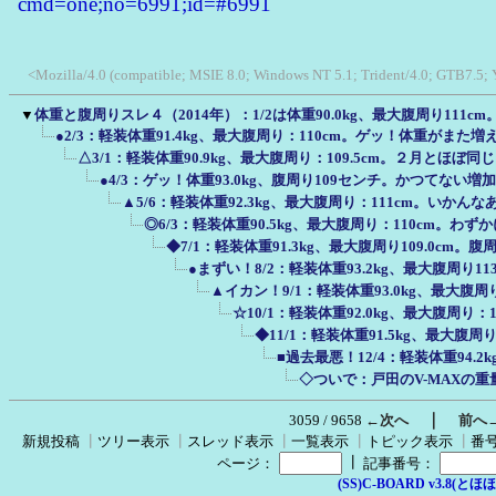
cmd=one;no=6991;id=#6991
<Mozilla/4.0 (compatible; MSIE 8.0; Windows NT 5.1; Trident/4.0; GTB7.5;
▼
体重と腹周りスレ４（2014年）：1/2は体重90.0kg、最大腹周り111c
●2/3：軽装体重91.4kg、最大腹周り：110cm。ゲッ！体重がまた
△3/1：軽装体重90.9kg、最大腹周り：109.5cm。２月とほぼ
●4/3：ゲッ！体重93.0kg、腹周り109センチ。かつてない
▲5/6：軽装体重92.3kg、最大腹周り：111cm。いかんな
◎6/3：軽装体重90.5kg、最大腹周り：110cm。
◆7/1：軽装体重91.3kg、最大腹周り109.0c
●まずい！8/2：軽装体重93.2kg、最大腹周り1
▲イカン！9/1：軽装体重93.0kg、最大腹
☆10/1：軽装体重92.0kg、最大腹周り
◆11/1：軽装体重91.5kg、最大腹
■過去最悪！12/4：軽装体重94.
◇ついで：戸田のV-MAXの重量
｜
3059 / 9658
←次へ
前へ
新規投稿
┃
ツリー表示
┃
スレッド表示
┃
一覧表示
┃
トピック表示
┃
番
┃
ページ：
記事番号：
(SS)C-BOARD v3.8(とほほ改v