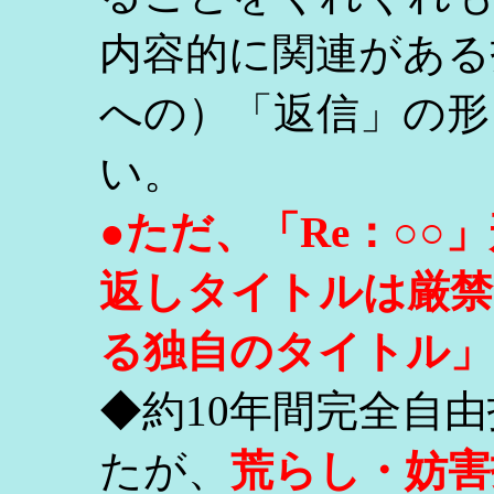
内容的に関連がある
への）「返信」の形
い。
●ただ、「Re：○
返しタイトルは厳禁
る独自のタイトル」
◆約10年間完全自
たが、
荒らし・妨害