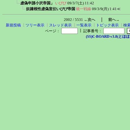
虚偽申請小沢帝国」
いぴぴ
09/3/7(土) 11:42
奴隷根性虚偽宣伝いぴぴ帝国
統一戦線
09/3/9(月) 1:41
≪
｜
2002 / 5531
←次へ
前へ→
新規投稿
┃
ツリー表示
┃
スレッド表示
┃
一覧表示
┃
トピック表示
┃
検
┃
ページ：
記事番号：
(SS)C-BOARD v3.8(とほほ改v