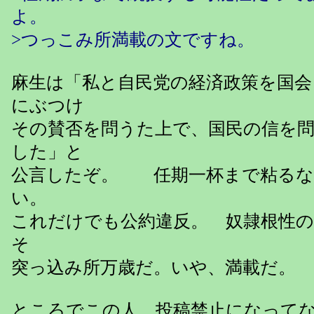
よ。
>つっこみ所満載の文ですね。
麻生は「私と自民党の経済政策を国会
にぶつけ
その賛否を問うた上で、国民の信を
した」と
公言したぞ。 任期一杯まで粘るな
い。
これだけでも公約違反。 奴隷根性
そ
突っ込み所万歳だ。いや、満載だ。
ところでこの人、投稿禁止になって