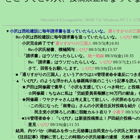
<Mozilla/4.0 (compatible; MSIE 7.0; Windows NT 5.1; GT
▼
小沢は西松建設に毎年請求書を送っていたらしいな。
通りすがりの三
Re:小沢は西松建設に毎年請求書を送っていたらしいな。
いぴぴ
09/
小沢完全終了です
通りすがりの三国人
09/3/5(木) 6:01
Re:小沢氏秘書、積極関与
いぴぴ
09/3/5(木) 13:57
「請求書」はウソだったらしいな。
統一戦線
09/3/6(金) 10:35
Re:「請求書」はウソだったらしいな。
いぴぴ
09/3/7(土) 15:4
さて、回答をお願いします。
いぴぴ
09/3/8(日) 4:08
■「通りすがりの三国人」というアホウは2/4管理者命令違反につき
▲「いびび」のような浮かれ人も修羅掲示板のこういう記事を読ん
★戸田は阿修羅で素早く「小沢を支援していくべき時だ」と投稿
☆阿修羅：ちなみに私は「労組委員長報酬と90万円の献金」
★阿修羅：ワヤクチャさんは考え直して欲しい。小沢辞めるなの
↑この元になった「南青山」さんの小沢退任反対投稿を紹介
民主党小沢降ろしの裏に宿敵カルト在り？
小夜子
09/3/5(
■3/6管理者命令：「いびび」は新規投稿禁止！戸田紹介投稿へ
意見
いびび
09/3/6(金) 11:53
結局、内ゲバか（枠組みを作った元秘書は自民党から小沢氏と対決
《注目記事》理解に苦しむこの時期の小沢氏秘書の逮捕 元検事・