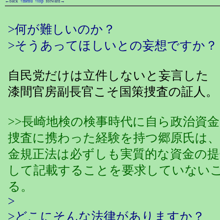
←back
↑menu
↑top
forward→
>何が難しいのか？
>そうあってほしいとの妄想ですか？
自民党だけは立件しないと妄言した
漆間官房副長官こそ国策捜査の証人。
>>長崎地検の検事時代に自ら政治資
捜査に携わった経験を持つ郷原氏は
金規正法は必ずしも実質的な資金の提
して記載することを要求していない
る。
>
>どこにそんな法律がありますか？