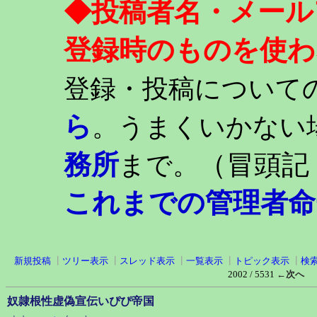
◆投稿者名・メール
登録時のものを使わ
登録・投稿について
ら
。うまくいかない
務所
（冒頭記
まで。
これまでの管理者命
新規投稿
┃
ツリー表示
┃
スレッド表示
┃
一覧表示
┃
トピック表示
┃
検
2002 / 5531
←次へ
奴隷根性虚偽宣伝いぴぴ帝国