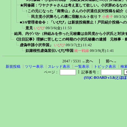
★阿修羅：ワヤクチャさんは考え直して欲しい。小沢辞めるなの
↑この元になった「南青山」さんの小沢退任反対投稿を紹介
民主党小沢降ろしの裏に宿敵カルト在り？
小夜子
09/3/5(
■3/6管理者命令：「いびび」は新規投稿禁止！戸田紹介投稿へ
意見
いびび
09/3/6(金) 11:53
結局、内ゲバか（枠組みを作った元秘書は自民党から小沢氏と対決
《注目記事》理解に苦しむこの時期の小沢氏秘書の逮捕 元検事・
虚偽申請小沢帝国」
いぴぴ
09/3/7(土) 11:42
奴隷根性虚偽宣伝いぴぴ帝国
統一戦線
09/3/9(月) 1:41
｜
2047 / 5531
←次へ
前へ→
新規投稿
┃
ツリー表示
┃
スレッド表示
┃
一覧表示
┃
トピック表示
┃
検
┃
ページ：
記事番号：
(SS)C-BOARD v3.8(とほほ改v