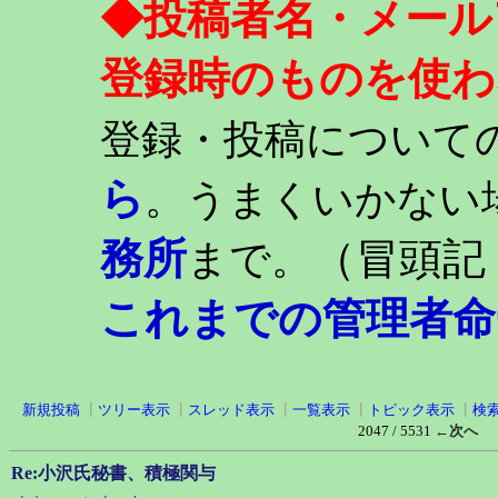
◆投稿者名・メール
登録時のものを使わ
登録・投稿について
ら
。うまくいかない
務所
（冒頭記
まで。
これまでの管理者命
新規投稿
┃
ツリー表示
┃
スレッド表示
┃
一覧表示
┃
トピック表示
┃
検
2047 / 5531
←次へ
Re:小沢氏秘書、積極関与