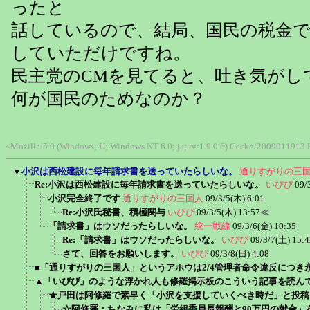
ったと
話しているので、結局、国民の税金
していただけですね。
民主党のCMを見てると、吐き気がし
何が国民のためなのか？
<Mozilla/5.0 (Windows; U; Windows NT 6.0; ja; rv:1.9.0.6) Gecko/2009011913
▼
小沢は西松建設に毎年請求書を送っていたらしいな。
通りすがりの三
Re:小沢は西松建設に毎年請求書を送っていたらしいな。
いぴぴ
09/
小沢完全終了です
通りすがりの三国人
09/3/5(木) 6:01
Re:小沢氏秘書、積極関与
いぴぴ
09/3/5(木) 13:57
≪
「請求書」はウソだったらしいな。
統一戦線
09/3/6(金) 10:35
Re:「請求書」はウソだったらしいな。
いぴぴ
09/3/7(土) 15:4
さて、回答をお願いします。
いぴぴ
09/3/8(日) 4:08
■「通りすがりの三国人」というアホウは2/4管理者命令違反につき
▲「いびび」のような浮かれ人も修羅掲示板のこういう記事を読ん
★戸田は阿修羅で素早く「小沢を支援していくべき時だ」と投稿
☆阿修羅：ちなみに私は「労組委員長報酬と90万円の献金」