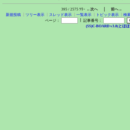
｜
395 / 2575 ﾂﾘｰ
←次へ
前へ→
新規投稿
┃
ツリー表示
┃
スレッド表示
┃
一覧表示
┃
トピック表示
┃
検
┃
ページ：
記事番号：
(SS)C-BOARD v3.8(とほほ改v