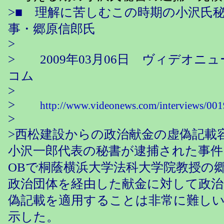
>■ 理解に苦しむこの時期の小沢氏
事・郷原信郎氏
>
> 2009年03月06日 ヴィデオニ
コム
>
>
http://www.videonews.com/interviews/00
>
>西松建設からの政治献金の虚偽記載
小沢一郎代表の秘書が逮捕された事件
OBで桐蔭横浜大学法科大学院教授の
政治団体を経由した献金に対して政治
偽記載を適用することは非常に難し
示した。