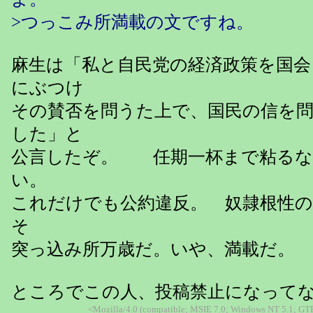
>つっこみ所満載の文ですね。
麻生は「私と自民党の経済政策を国会
にぶつけ
その賛否を問うた上で、国民の信を
した」と
公言したぞ。 任期一杯まで粘るな
い。
これだけでも公約違反。 奴隷根性
そ
突っ込み所万歳だ。いや、満載だ。
ところでこの人、投稿禁止になって
<Mozilla/4.0 (compatible; MSIE 7.0; Windows NT 5.1; GT