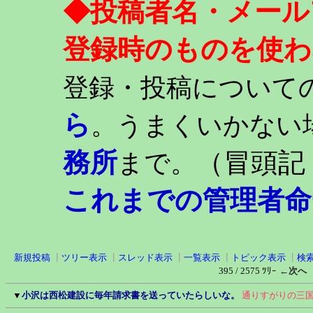
◆投稿者名・メール
登録時のものを使わ
登録・投稿について
ら
。うまくいかない
務所
（冒頭記
まで。
これまでの管理者命
新規投稿
┃
ツリー表示
┃
スレッド表示
┃
一覧表示
┃
トピック表示
┃
検
395 / 2575 ﾂﾘｰ
←次へ
▼
小沢は西松建設に毎年請求書を送っていたらしいな。
通りすがりの三