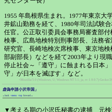
究センター長）
1955 年島根県生まれ。1977年東京
井鉱山勤務を経て、1980年司法試験合
任官。公正取引委員会事務局審査部付
検事、広島地検特別刑事部長、法務省
研究官、長崎地検次席検事、東京地検
部副部長）などを経て2003年より現
停止社会～「遵守」に蝕まれる日本」
守」が日本を滅ぼす」など。
<Mozilla/5.0 (Windows; U; Windows NT 5.1; ja; rv:1.9.0.7) Gecko
虚偽申請小沢帝国」
←back
↑menu
↑top
forward→
▼考える期の小沢氏秘書の逮捕 元検