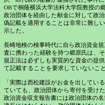
OBで桐蔭横浜大学法科大学院教授の
政治団体を経由した献金に対して政治
偽記載を適用することは非常に難し
示した。
長崎地検の検事時代に自ら政治資金規
査に携わった経験を持つ郷原氏は、
規正法は必ずしも実質的な資金の提供
て記載することを要求していないこ
「実際は西松建設がお金を出してい
ていても、政治団体から寄付を受け
政治資金収支報告書には政治団体の名