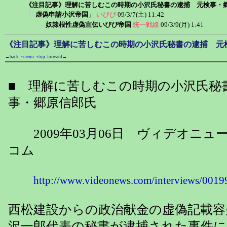
《注目記事》理解に苦しむこの時期の小沢氏秘書の逮捕 元検事・
虚偽申請小沢帝国」
いぴぴ
09/3/7(土) 11:42
奴隷根性虚偽宣伝いぴぴ帝国
統一戦線
09/3/9(月) 1:41
《注目記事》理解に苦しむこの時期の小沢氏秘書の逮捕 元
←back
↑menu
↑top
forward→
■ 理解に苦しむこの時期の小沢氏秘
事・郷原信郎氏
2009年03月06日 ヴィデオニュ
コム
http://www.videonews.com/interviews/001
西松建設からの政治献金の虚偽記載容
沢一郎代表の秘書が逮捕された事件に