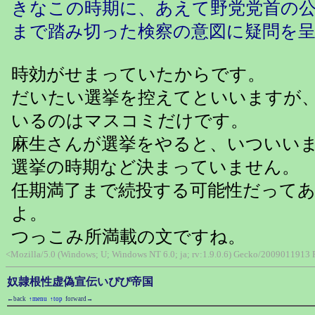
きなこの時期に、あえて野党党首の
まで踏み切った検察の意図に疑問を
時効がせまっていたからです。
だいたい選挙を控えてといいますが
いるのはマスコミだけです。
麻生さんが選挙をやると、いついい
選挙の時期など決まっていません。
任期満了まで続投する可能性だって
よ。
つっこみ所満載の文ですね。
<Mozilla/5.0 (Windows; U; Windows NT 6.0; ja; rv:1.9.0.6) Gecko/2009011913
奴隷根性虚偽宣伝いぴぴ帝国
←back
↑menu
↑top
forward→