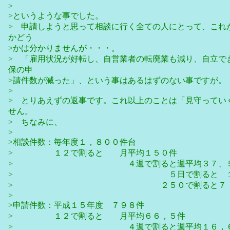
>
>というような事でした。
> 申請しようと思って相談に行く全ての人にとって、これ
かどう
>かは分かりませんが・・・。
> 「雇用状況が好転し、自営業者の転廃業も減り、自立で
保の申
>請件数が減った」、という事はあるはずのない事ですが。
>
> とりあえずの返事です。これ以上のことは「見守ってい
せん。
> ちなみに、
>
>相談件数：毎年度１，８００件台
> １２で割ると 月平均１５０件
> ４週で割ると週平均３７、５
> ５日で割ると １日平均
> ２５０で割ると７．
>
>申請件数：平成１５年度 ７９８件
> １２で割ると 月平均６６，５件
> ４週で割ると週平均１６，６