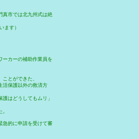
門真市では北九州式は絶
思います）
ワーカーの補助作業員を
」ことができた、
生活保護以外の救済方
保護はどうしてもムリ」
た。
緊急的に申請を受けて審