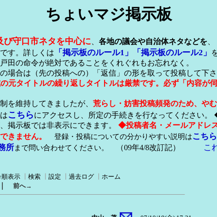
ちょいマジ掲示板
及び守口市ネタを中心に
、
各地の議会や自治体ネタなどを
、
「掲示板のルール1」
「掲示板のルール2」
です。詳しくは
戸田の命令が絶対であることをくれぐれもお忘れなく。
の場合は（先の投稿への）「返信」の形を取って投稿して下さ
形式の元タイトルの繰り返しタイトルは厳禁です。必ず「内容が
稿制を維持してきましたが、
荒らし・妨害投稿頻発のため、やむ
こちら
は
にアクセスし、所定の手続きを行なってください。 
が、掲示板では非表示にできます。
◆投稿者名・メールアドレ
こちら
できません。
登録・投稿についての分かりやすい説明は
務所
こ
まで問い合わせてください。
（09年4/8改訂記）
号順表示
┃
検索
┃
設定
┃
過去ログ
┃
ホーム
｜
前へ→