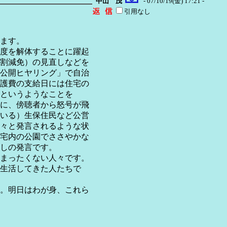
中山 茂
- 07/10/19(金) 17:21 -
引用なし
ます。
度を解体することに躍起
割減免）の見直しなどを
公開ヒヤリング」で自治
護費の支給日には住宅の
というようなことを
に、傍聴者から怒号が飛
いる）生保住民など公営
々と発言されるような状
宅内の公園でささやかな
しの発言です。
まったくない人々です。
生活してきた人たちで
。明日はわが身、これら