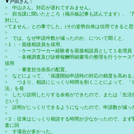
▼戸田さん：
> 中山さん、対応が遅れてすみません。
> 担当課に聞いたところ（掲示板記事も読んでます）、「
対にし
>てません」との事でした。(その姿勢自体は信用できると
>
> では、なぜ申請件数が減ったのか、について聞くと、
>１：・面接相談員を採用、
> ・ケースワーカー経験者を面接相談員として１名増員
> ・各種調査及び診療報酬明細書等の整理を行うケース
採用
> ・審査担当係長の配置。
> などによって、「保護開始申請時の対応の精度を高める
> つまり、相談にじっくり時間を割くことによって、「
法」を発
> したり説明したりする余裕ができたので、または「生活
という
> 説明がじっくりできるようになったので、申請数が減っ
>
>２：従来はじっくり相談する時間が少なかったので、まず
査に回
> す場合が多かった。