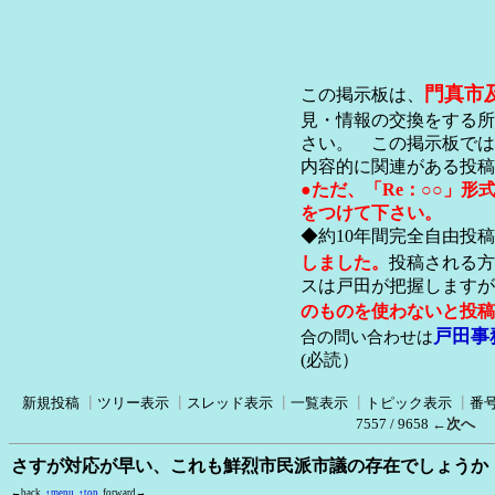
門真市
この掲示板は、
見・情報の交換をする所
さい。 この掲示板では
内容的に関連がある投稿
●ただ、「Re：○○」
をつけて下さい。
◆約10年間完全自由投
しました。
投稿される方
スは戸田が把握します
のものを使わないと投稿
戸田事
合の問い合わせは
(必読）
新規投稿
┃
ツリー表示
┃
スレッド表示
┃
一覧表示
┃
トピック表示
┃
番
7557 / 9658
←次へ
さすが対応が早い、これも鮮烈市民派市議の存在でしょうか
←back
↑menu
↑top
forward→