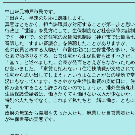
中山＠元神戸市民です。
戸田さん、早速の対応に感謝します。
真意はともかく、担当課職員が対応することが第一歩と思い
行政は「世論」を見方にして、生保制度など社会保障の諸制
です。神戸で、公営住宅の家賃減免制度（神戸市では最高七
審議した「すまい審議会」を傍聴したことがありますが、「
会の役員と称する人物が、市営住宅には生保世帯が多い、保
公園で酒盛りをする、公営住宅から生保世帯を出すべきだ、
「堂々」と述べました。会長が発言をさえぎらなかったため
び交いました。「家賃も払わない（住宅扶助費が支給されて
住宅から追い出してしまえ」というよなことが公の場所で堂
況にもなっています。ささやかな生活扶助費の支給日に、住
飲み会をすることも許されないのでしょうか。排外主義丸出
生活保護受給者は、働きたくても働けない収入が少ないか、
特別の人たちでなく、これまで私たちと一緒に働き、ともに
す。
政府の無策から職場を失った人たち、廃業した自営業者たち
が生保世帯の実態です。