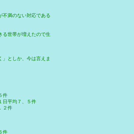
が不満のない対応である
きる世帯が増えたので生
く」としか、今は言えま
件
７、５件
２件
件