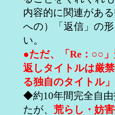
内容的に関連がある
への）「返信」の形
い。
●ただ、「Re：○
返しタイトルは厳禁
る独自のタイトル」
◆約10年間完全自
たが、
荒らし・妨害