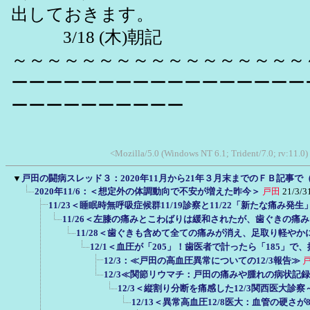
出しておきます。
3/18 (木)朝記
～～～～～～～～～～～～～～～～～
ーーーーーーーーーーーーーーーーー
ーーーーーーーーーー
<Mozilla/5.0 (Windows NT 6.1; Trident/7.0; rv:11.0
▼
戸田の闘病スレッド３：2020年11月から21年３月末までのＦＢ記事で
2020年11/6：＜想定外の体調動向で不安が増えた昨今＞
戸田
21/3/3
11/23＜睡眠時無呼吸症候群11/19診察と11/22「新たな痛み発
11/26＜左膝の痛みとこわばりは緩和されたが、歯ぐきの痛
11/28＜歯ぐきも含めて全ての痛みが消え、足取り軽や
12/1＜血圧が「205」！歯医者で計ったら「185」
12/3：≪戸田の高血圧異常についての12/3報告≫
12/3≪関節リウマチ：戸田の痛みや腫れの病状記
12/3＜縦割り分断を痛感した12/3関西医大診
12/13＜異常高血圧12/8医大：血管の硬