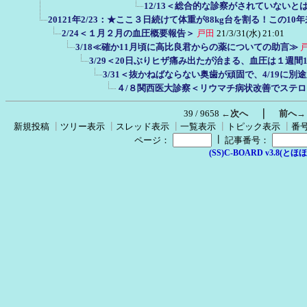
12/13＜総合的な診察がされていない
20121年2/23：★ここ３日続けて体重が88kg台を割る！この1
2/24＜１月２月の血圧概要報告＞
戸田
21/3/31(水) 21:01
3/18≪確か11月頃に高比良君からの薬についての助言≫
3/29＜20日ぶりヒザ痛み出たが治まる、血圧は１週間
3/31＜抜かねばならない奥歯が頑固で、4/19に
４/８関西医大診察＜リウマチ病状改善でステ
｜
39 / 9658
←次へ
前へ→
新規投稿
┃
ツリー表示
┃
スレッド表示
┃
一覧表示
┃
トピック表示
┃
番
┃
ページ：
記事番号：
(SS)C-BOARD v3.8(とほほ改v