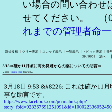
い場合の問い合わせ
（0
せてください。
れまでの管理者命一
新規投稿
┃
ツリー表示
┃
スレッド表示
┃
一覧表示
┃
トピック表示
┃
番
39 / 9658
←次へ
3/18≪確か11月頃に高比良君からの薬についての助言≫
←back
↑menu
↑top
forward→
3月18日 9:53 &#8226; これは確か
事な助言です。
https://www.facebook.com/permalink.php?
story_fbid=928367691251091&id=100022336052450