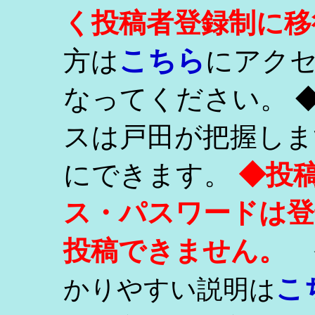
く投稿者登録制に移
こちら
方は
にアク
なってください。 
スは戸田が把握しま
にできます。
◆投
ス・パスワードは登
投稿できません。
こ
かりやすい説明は