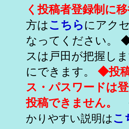
く投稿者登録制に移
こちら
方は
にアク
なってください。 
スは戸田が把握しま
にできます。
◆投
ス・パスワードは登
投稿できません。
こ
かりやすい説明は