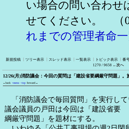
い場合の問い合わせ
（0
せてください。
れまでの管理者命一
新規投稿
┃
ツリー表示
┃
スレッド表示
┃
一覧表示
┃
トピック表示
┃
番
1270 / 9658
←次へ
12/26(月)消防議会：今回の質問は「建設省要綱厳守問題」
←back
↑menu
↑top
forward→
「消防議会で毎回質問」を実行して
議会議員の戸田は今回は「建設省要
綱厳守問題」を題材にする。
いわゆる「公共工事現場の週2日閉