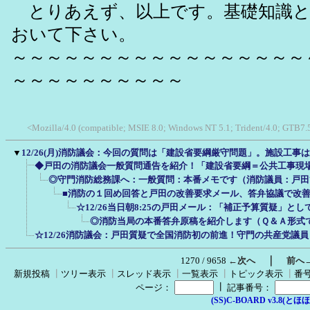
とりあえず、以上です。基礎知識と
おいて下さい。
～～～～～～～～～～～～～～～～～
～～～～～～～～～～
<Mozilla/4.0 (compatible; MSIE 8.0; Windows NT 5.1; Trident/4.0; GTB7.
▼
12/26(月)消防議会：今回の質問は「建設省要綱厳守問題」。施設工事
◆戸田の消防議会一般質問通告を紹介！「建設省要綱＝公共工事現
◎守門消防総務課へ：一般質問：本番メモです（消防議員：戸田ひ
■消防の１回め回答と戸田の改善要求メール、答弁協議で改
☆12/26当日朝8:25の戸田メール：「補正予算質疑」と
◎消防当局の本番答弁原稿を紹介します（Ｑ＆Ａ形式
☆12/26消防議会：戸田質疑で全国消防初の前進！守門の共産党議
｜
1270 / 9658
←次へ
前へ
新規投稿
┃
ツリー表示
┃
スレッド表示
┃
一覧表示
┃
トピック表示
┃
番
┃
ページ：
記事番号：
(SS)C-BOARD v3.8(とほほ改v