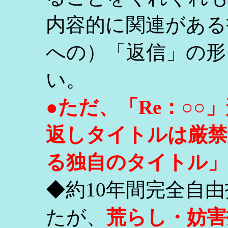
内容的に関連がある
への）「返信」の形
い。
●ただ、「Re：○
返しタイトルは厳禁
る独自のタイトル」
◆約10年間完全自
たが、
荒らし・妨害