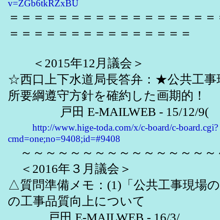
v=ZGb6tkRZxBU
＝＝＝＝＝＝＝＝＝＝＝＝＝＝＝＝＝
＝＝＝＝＝＝＝＝＝＝＝＝＝＝＝
＜2015年12月議会＞
☆西口上下水道局長答弁：★公共工事
所要綱遵守方針を確約した画期的！
戸田 E-MAILWEB - 15/12/9(
http://www.hige-toda.com/x/c-board/c-board.cgi?
cmd=one;no=9408;id=#9408
～～～～～～～～～～～～～～～～
＜2016年３月議会＞
△質問準備メモ：(1)「公共工事現場
の工事品質向上について
戸田 E-MAILWEB - 16/3/