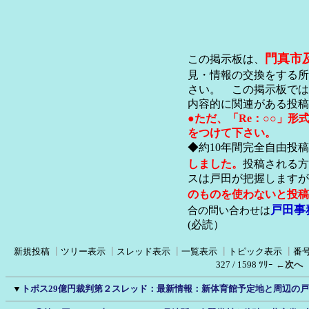
門真市
この掲示板は、
見・情報の交換をする所
さい。 この掲示板では
内容的に関連がある投稿
●ただ、「Re：○○」
をつけて下さい。
◆約10年間完全自由投
しました。
投稿される方
スは戸田が把握します
のものを使わないと投稿
戸田事
合の問い合わせは
(必読）
新規投稿
┃
ツリー表示
┃
スレッド表示
┃
一覧表示
┃
トピック表示
┃
番
327 / 1598 ﾂﾘｰ
←次へ
▼
トポス29億円裁判第２スレッド：最新情報：新体育館予定地と周辺の