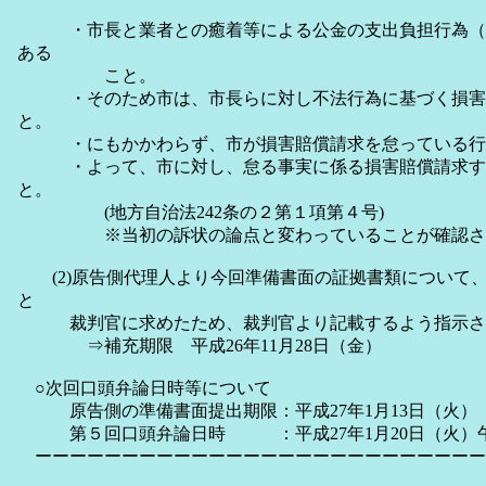
・市長と業者との癒着等による公金の支出負担行為（
ある
こと。
・そのため市は、市長らに対し不法行為に基づく損害
と。
・にもかかわらず、市が損害賠償請求を怠っている行
・よって、市に対し、怠る事実に係る損害賠償請求す
と。
(地方自治法242条の２第１項第４号)
※当初の訴状の論点と変わっていることが確認さ
(2)原告側代理人より今回準備書面の証拠書類について
と
裁判官に求めたため、裁判官より記載するよう指示さ
⇒補充期限 平成26年11月28日（金）
○次回口頭弁論日時等について
原告側の準備書面提出期限：平成27年1月13日（火）
第５回口頭弁論日時 ：平成27年1月20日（火）午前
ーーーーーーーーーーーーーーーーーーーーーーーーーー