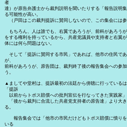
者
達）が原告弁護士から裁判説明を聞いたりする「報告説明集
る可能性が高い。
（戸田はこの裁判提訴に賛同しないので、この集会には参
もちろん、人は誰でも、右翼であろうが、前科があろうが
をする権利を持っているから、共産党議員や支持者と右翼が
体には何ら問題はない。
そして「提訴に賛同する市民」であれば、他市の住民であ
が、
前科があろうが、原告団は、裁判終了後の報告集会への参加
う。
▲ましてや堂村は、提訴最初の法廷から傍聴に行っているは
「提訴
以前からトポス賠償への批判宣伝を行なってきた実践家」
「後から裁判に合流した共産党支持者の原告達」より大き
る。
報告集会では「他市の市民だけどもトポス賠償に憤りを
いる