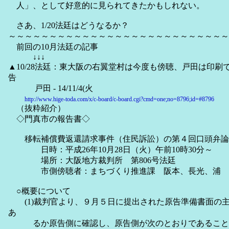
人」、として好意的に見られてきたかもしれない。
さあ、1/20法廷はどうなるか？
～～～～～～～～～～～～～～～～～～～～～～～～～～～
前回の10月法廷の記事
↓↓↓
▲10/28法廷：東大阪の右翼堂村は今度も傍聴、戸田は印
告
戸田 - 14/11/4(火
http://www.hige-toda.com/x/c-board/c-board.cgi?cmd=one;no=8796;id=#8796
（抜粋紹介）
◇門真市の報告書◇
移転補償費返還請求事件（住民訴訟）の第４回口頭弁論
日時：平成26年10月28日（火）午前10時30分～
場所：大阪地方裁判所 第806号法廷
市側傍聴者：まちづくり推進課 阪本、長光、浦 
○概要について
(1)裁判官より、９月５日に提出された原告準備書面の
あ
るか原告側に確認し、原告側が次のとおりであること