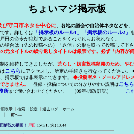
ちょいマジ掲示板
及び守口市ネタを中心に
、
各地の議会や自治体ネタなどを
、
「掲示板のルール1」
「掲示板のルール2」
です。詳しくは
戸田の命令が絶対であることをくれぐれもお忘れなく。
の場合は（先の投稿への）「返信」の形を取って投稿して下さ
形式の元タイトルの繰り返しタイトルは厳禁です。必ず「内容が
稿制を維持してきましたが、
荒らし・妨害投稿頻発のため、やむ
こちら
は
にアクセスし、所定の手続きを行なってください。 
が、掲示板では非表示にできます。
◆投稿者名・メールアドレ
こちら
できません。
登録・投稿についての分かりやすい説明は
務所
こ
まで問い合わせてください。
（09年4/8改訂記）
号順表示
┃
検索
┃
設定
┃
過去ログ
┃
ホーム
｜
前へ→
戸田解説の動画！
戸田
15/1/13(火) 13:44