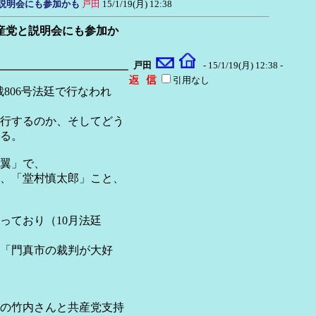
党と説明会にも参加かも
戸田
15/1/19(月) 12:38
し共産党と説明会にも参加か
戸田
- 15/1/19(月) 12:38 -
引用なし
裁806号法廷で行なわれ
行するのか、そしてどう
る。
翼」で、
、「堂村慎太郎」こと、
ており（10月法廷
「門真市の裁判が大好
の竹内さんと共産党支持