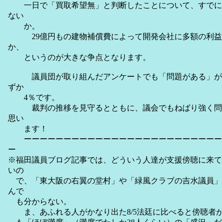
一日で「買取希望無」と判断したことについて、すでに
ない
か。
29億円もの建物補償費によって開発会社に多額の利益
か、
というのが大きな争点となります。
議員団が取り組んだアンケートでも「問題がある」が7
ずか
4％です。
裁判の推移を見守るとともに、議会でもねばり強く問
思い
ます！
ーーーーーーーーーーーーーーーーーーーーーーーーー
ー
※福田議員ブログ記事では、どういう人達が支援傍聴に来て
いの
で、「東大阪の右翼の堂村」や「緑風クラブの吉水議員」
んで
も分からない。
ま、あふれる人がかなり出た8/5法廷に比べると傍聴者