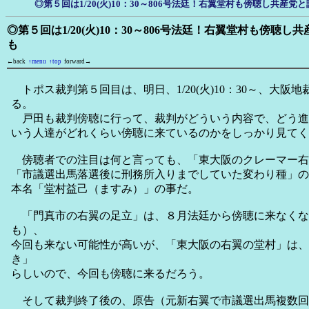
◎第５回は1/20(火)10：30～806号法廷！右翼堂村も傍聴し共産
◎第５回は1/20(火)10：30～806号法廷！右翼堂村も傍聴
も
←back
↑menu
↑top
forward→
トポス裁判第５回目は、明日、1/20(火)10：30～、大阪地
る。
戸田も裁判傍聴に行って、裁判がどういう内容で、どう進
いう人達がどれくらい傍聴に来ているのかをしっかり見てく
傍聴者での注目は何と言っても、「東大阪のクレーマー右
「市議選出馬落選後に刑務所入りまでしていた変わり種」の
本名「堂村益己（ますみ）」の事だ。
「門真市の右翼の足立」は、８月法廷から傍聴に来なくなっ
も）、
今回も来ない可能性が高いが、「東大阪の右翼の堂村」は、
き」
らしいので、今回も傍聴に来るだろう。
そして裁判終了後の、原告（元新右翼で市議選出馬複数回