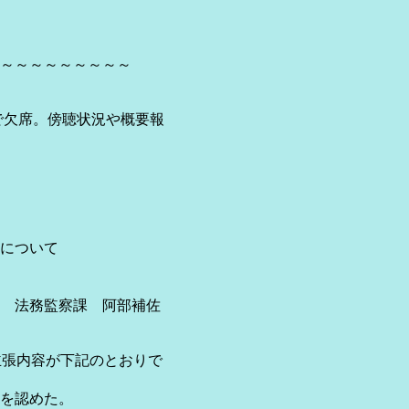
～～～～～～～～～
刷で欠席。傍聴状況や概要報
について
法務監察課 阿部補佐
主張内容が下記のとおりで
を認めた。