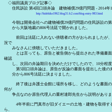
◇福田議員ブログ記事◇
住民訴訟 第4回口頭弁論 建物補償29億円問題 - 2014年10月
http://hidehiko1962.blog31.fc2.com/blog-entry-983.html
今朝は開発会社への建物補償29億円問題の住民訴訟の第4回
から大阪地裁の806号法廷で開かれました。
前回は法廷に入れない傍聴者の方がおられましたが、
況で
みなさんに傍聴していただきました。
とは言っても、原告と被告側から提出された準備書面
確認
し、次回の弁論期日を決めただけでしたので、10分程度
第5回口頭弁論は、原告が反論の書面を提出した後の来年1
分から806号法廷に決まりました。
終了後は弁護士会館に場所を移し、どのような書面の
何が
争点なのか原告代理人の重村達郎先生から説明がありま
4年半前に門真市が旧ダイエーの土地・建物を取得する
ら、