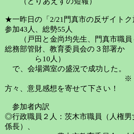
（とりあえずの短報）
★一昨日の「2/21門真市の反ザイト
参加43人、総勢55人
（戸田と金尚均先生、門真市職員
総務部管財、教育委員会の３部署か
ら10人）
で、会場満室の盛況で成功した。
※ 研修会
方々、意見感想を寄せて下さい！
参加者内訳
◎行政職員２人：茨木市職員（人権男
係長）、