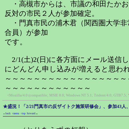
・高槻市からは、市議の和田たかお
反対の市民２人が参加確定。
・門真市民の浦木君（関西圏大学非
合員）が参加
です。
2/1(土)2(日)に各方面にメール送
にどんどん申し込みが増えると思わ
～～～～～～～～～～～～～～～～～
～～～～～～～～～～～～
<Mozilla/4.0 (compatible; MSIE 8.0; Windows NT 5.1; Trident/4.0; GTB7.5;
★盛況！「2/21門真市の反ザイトク施策研修会」、参加43人
←back
↑menu
↑top
forward→