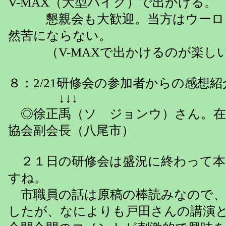
V-MAX（大型バイク）で出かける。
懇親会も大歓迎。当方はウーロ
然苦にならない。
（V-MAXで出かけるのが楽し
８：2/21研修会の参加者からの感想紹
↓↓↓
◎徐正禹（ソ ジョンウ）さん。在
協会副会長（八尾市）
２１日の研修会は盛況に終わって本
すね。
市職員の話は原稿の棒読みなので、
したが、なによりも戸田さんの講演