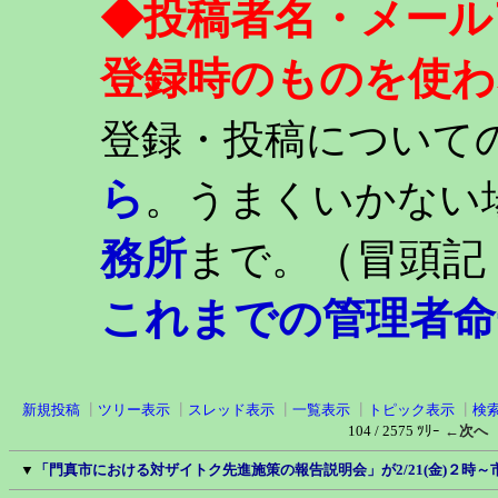
◆投稿者名・メール
登録時のものを使わ
登録・投稿について
ら
。うまくいかない
務所
（冒頭記
まで。
これまでの管理者命
新規投稿
┃
ツリー表示
┃
スレッド表示
┃
一覧表示
┃
トピック表示
┃
検
104 / 2575 ﾂﾘｰ
←次へ
▼
「門真市における対ザイトク先進施策の報告説明会」が2/21(金)２時