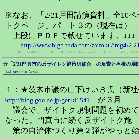
※なお、「2/21戸田講演資料」全10
トクページ」パート３の（現在は）
上段にＰＤＦで載せています。↓↓↓
http://www.hige-toda.com/zaitoku/img4/2.2
<Mozilla/4.0 (compatible; MSIE 8.0; Windows NT 5.1; Trident/4.0; GTB7
☆「2/21門真市の反ザイトク施策研修会」の反響と今後の
←back
↑menu
↑top
forward→
１：★茨木市議の山下けいき氏（新社
が３月
http://blog.goo.ne.jp/genki1541
議会で、ザイトク規制問題を初めて
なった。門真市に続く反ザイトク施
策の自治体づくり第２弾がやっと始