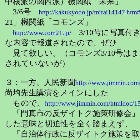
中核派の関西派）機関紙「未来」
3/6号
http://kakukyodo.jp/mirai14147.htm
21」機関紙「コモンズ」
3/10号に写真付
http://www.com21.jp/
な内容で報道されたので、ぜひ
見て欲しい。（コモンズ3/10号は
されていないが）
３：一方、人民新聞
http://www.jimmin.com
尚均先生講演をメインにした
もので、
http://www.jimmin.com/htmldoc/1
「門真市の反ザイトク施策研修会」
した意味と切迫性を全く踏まえず、
「自治体行政に反ザイトク施策を取