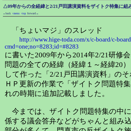
△09年からの全経緯と2/21戸田講演資料をザイトク特集に
←back
↑menu
↑top
forward→
「ちょいマジ」のスレッド
http://www.hige-toda.com/x/c-board/c-board
cmd=one;no=8283;id=#8283
に書いた2009年から2014年2/21研
問題の全ての経緯（経緯１～経緯20
して作った「2/21戸田講演資料」のそ
ＨＰ更新の作業で「ザイトク問題特
れの時期に追加記載しました。
今までは、ザイトク問題特集の中に
係する議会答弁などがちゃんと組み
部分が多くて、門真市の反ザイトク