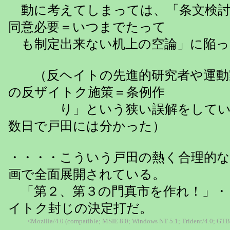
動に考えてしまっては、「条文検討
同意必要＝いつまでたって
も制定出来ない机上の空論」に陥っ
（反ヘイトの先進的研究者や運動
の反ザイトク施策＝条例作
り」という狭い誤解をしてい
数日で戸田には分かった）
・・・・こういう戸田の熱く合理的な
画で全面展開されている。
「第２、第３の門真市を作れ！」・
イトク封じの決定打だ。
<Mozilla/4.0 (compatible; MSIE 8.0; Windows NT 5.1; Trident/4.0; GTB