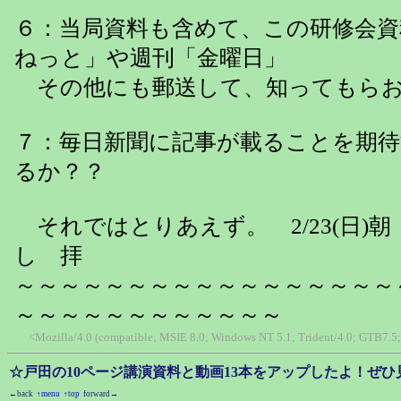
６：当局資料も含めて、この研修会
ねっと」や週刊「金曜日」
その他にも郵送して、知ってもらお
７：毎日新聞に記事が載ることを期
るか？？
それではとりあえず。 2/23(日)
し 拝
～～～～～～～～～～～～～～～～～
～～～～～～～～～～～～
<Mozilla/4.0 (compatible; MSIE 8.0; Windows NT 5.1; Trident/4.0; GTB7.5
☆戸田の10ページ講演資料と動画13本をアップしたよ！ぜひ
←back
↑menu
↑top
forward→