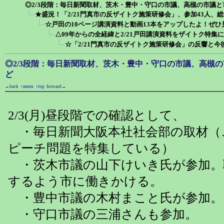
◎2/3段階：毎日新聞取材、茨木・豊中・守口の市議、高槻の市議
★盛況！「2/21門真市の反ザイトク施策研修会」、参加43人、総
☆戸田の10ページ講演資料と動画13本をアップしたよ！ぜひ
△09年からの全経緯と2/21戸田講演資料をザイトク特集
☆「2/21門真市の反ザイトク施策研修会」の反響と
◎2/3段階：毎日新聞取材、茨木・豊中・守口の市議、高槻
ど
←back
↑menu
↑top
forward→
2/3(月)昼段階での確認として、
・毎日新聞大阪本社社会部の取材（
ピーチ問題を特集している）
・茨木市議の山下けいき氏が参加。
するよう市に働きかける。
・豊中市議の木村まこと氏が参加。
・守口市議の三浦さんも参加。