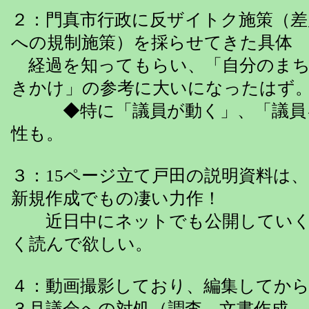
２：門真市行政に反ザイトク施策（差
への規制施策）を採らせてきた具体
経過を知ってもらい、「自分のまち
きかけ」の参考に大いになったはず
◆特に「議員が動く」、「議員
性も。
３：15ページ立て戸田の説明資料は、
新規作成でもの凄い力作！
近日中にネットでも公開していく
く読んで欲しい。
４：動画撮影しており、編集してか
３月議会への対処（調査、文書作成