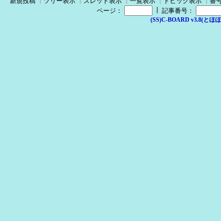
新規投稿
┃
ツリー表示
┃
スレッド表示
┃
一覧表示
┃
トピック表示
┃
番
┃
ページ：
記事番号：
(SS)C-BOARD v3.8(とほほ改v