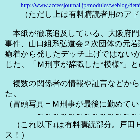
http://www.accessjournal.jp/modules/weblog/det
（ただし上は有料購読者用のアド
本紙が徹底追及している、大阪府門
事件、山口組系弘道会２次団体の元若
癒着から発したデッチ上げではない
じた、「Ｍ刑事が辞職した“模様”」
複数の関係者の情報や証言などから
た。
（冒頭写真＝Ｍ刑事が最後に勤めてい
～～～～～～～～～～～～～～
（これ以下↓は有料購読部分。戸田
ス！）