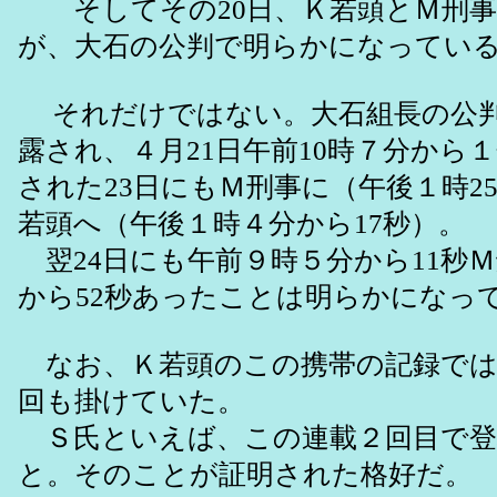
そしてその20日、Ｋ若頭とＭ刑事
が、大石の公判で明らかになってい
それだけではない。大石組長の公判
露され、４月21日午前10時７分から
された23日にもＭ刑事に（午後１時2
若頭へ（午後１時４分から17秒）。
翌24日にも午前９時５分から11秒Ｍ
から52秒あったことは明らかになっ
なお、Ｋ若頭のこの携帯の記録では４
回も掛けていた。
Ｓ氏といえば、この連載２回目で登
と。そのことが証明された格好だ。