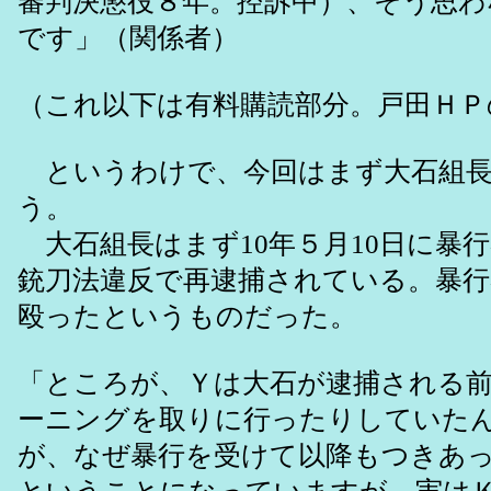
審判決懲役８年。控訴中）、そう思
です」（関係者）
（これ以下は有料購読部分。戸田ＨＰ
というわけで、今回はまず大石組長
う。
大石組長はまず10年５月10日に暴行
銃刀法違反で再逮捕されている。暴行容
殴ったというものだった。
「ところが、Ｙは大石が逮捕される
ーニングを取りに行ったりしていた
が、なぜ暴行を受けて以降もつきあ