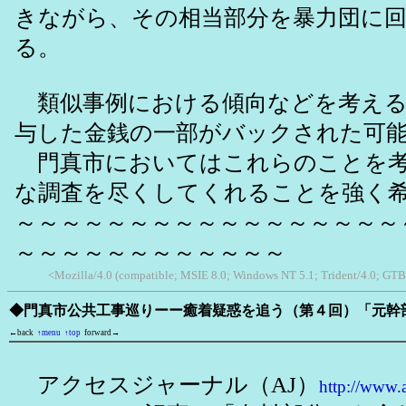
きながら、その相当部分を暴力団に
る。
類似事例における傾向などを考える
与した金銭の一部がバックされた可
門真市においてはこれらのことを考
な調査を尽くしてくれることを強く
～～～～～～～～～～～～～～～～～
～～～～～～～～～～～～
<Mozilla/4.0 (compatible; MSIE 8.0; Windows NT 5.1; Trident/4.0; GTB7
◆門真市公共工事巡りーー癒着疑惑を追う（第４回）「元幹
←back
↑menu
↑top
forward→
アクセスジャーナル（AJ）
http://www.