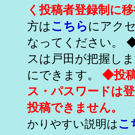
く投稿者登録制に移
こちら
方は
にアク
なってください。 
スは戸田が把握しま
にできます。
◆投
ス・パスワードは登
投稿できません。
こ
かりやすい説明は