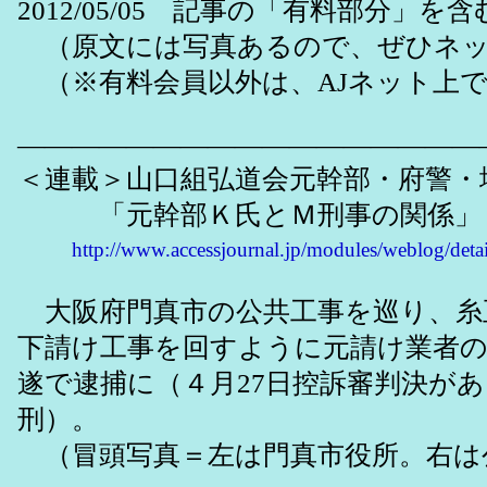
2012/05/05 記事の「有料部分」
（原文には写真あるので、ぜひネッ
（※有料会員以外は、AJネット上
―――――――――――――――――
＜連載＞山口組弘道会元幹部・府警・
「元幹部Ｋ氏とＭ刑事の関係」
http://www.accessjournal.jp/modules/weblog/det
大阪府門真市の公共工事を巡り、糸
下請け工事を回すように元請け業者
遂で逮捕に（４月27日控訴審判決が
刑）。
（冒頭写真＝左は門真市役所。右は