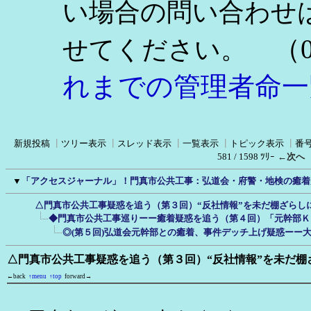
い場合の問い合わせ
（0
せてください。
れまでの管理者命一
新規投稿
┃
ツリー表示
┃
スレッド表示
┃
一覧表示
┃
トピック表示
┃
番
581 / 1598 ﾂﾘｰ
←次へ
▼
「アクセスジャーナル」！門真市公共工事：弘道会・府警・地検の癒着
△門真市公共工事疑惑を追う（第３回）“反社情報”を未だ棚ざらし
◆門真市公共工事巡りーー癒着疑惑を追う（第４回）「元幹部Ｋ
◎(第５回)弘道会元幹部との癒着、事件デッチ上げ疑惑ーー
△門真市公共工事疑惑を追う（第３回）“反社情報”を未だ棚
←back
↑menu
↑top
forward→