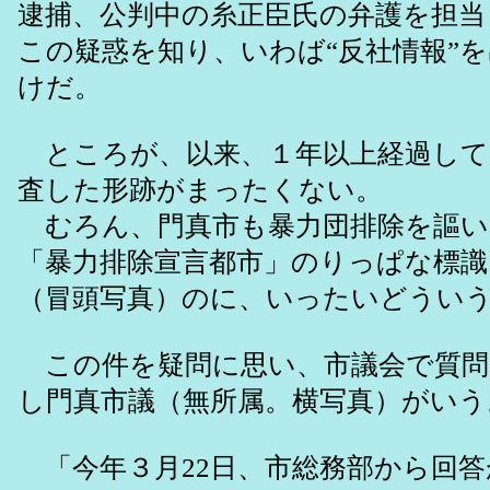
逮捕、公判中の糸正臣氏の弁護を担当
この疑惑を知り、いわば“反社情報”
けだ。
ところが、以来、１年以上経過して
査した形跡がまったくない。
むろん、門真市も暴力団排除を謳い
「暴力排除宣言都市」のりっぱな標
（冒頭写真）のに、いったいどうい
この件を疑問に思い、市議会で質問
し門真市議（無所属。横写真）がいう
「今年３月22日、市総務部から回答