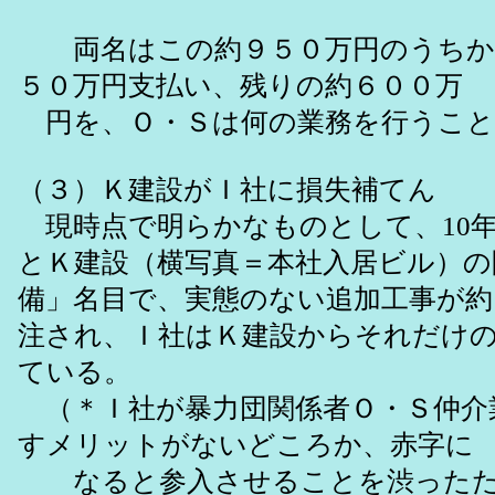
両名はこの約９５０万円のうちか
５０万円支払い、残りの約６００万
円を、Ｏ・Ｓは何の業務を行うこと
（３）Ｋ建設がＩ社に損失補てん
現時点で明らかなものとして、10
とＫ建設（横写真＝本社入居ビル）の
備」名目で、実態のない追加工事が約
注され、Ｉ社はＫ建設からそれだけ
ている。
（＊Ｉ社が暴力団関係者Ｏ・Ｓ仲介
すメリットがないどころか、赤字に
なると参入させることを渋った