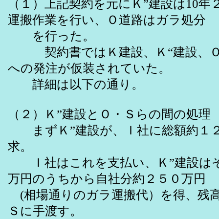
（１）上記契約を元にＫ”建設は10年
運搬作業を行い、Ｏ道路はガラ処分
を行った。
契約書ではＫ建設、Ｋ“建設、Ｏ
への発注が仮装されていた。
詳細は以下の通り。
（２）Ｋ”建設とＯ・Ｓらの間の処理
まずＫ”建設が、Ｉ社に総額約１２
求。
Ｉ社はこれを支払い、Ｋ”建設はそ
万円のうちから自社分約２５０万円
(相場通りのガラ運搬代）を得、残
Ｓに手渡す。