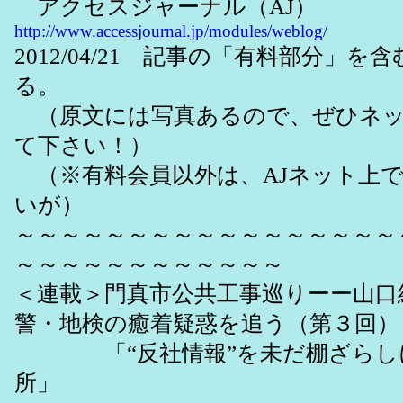
アクセスジャーナル（AJ）
http://www.accessjournal.jp/modules/weblog/
2012/04/21 記事の「有料部分」
る。
（原文には写真あるので、ぜひネッ
て下さい！）
（※有料会員以外は、AJネット上
いが）
～～～～～～～～～～～～～～～～～
～～～～～～～～～～～～
＜連載＞門真市公共工事巡りーー山口
警・地検の癒着疑惑を追う（第３回）
「“反社情報”を未だ棚ざらし
所」