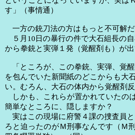
ということになっていますが、実は
す」（事情通）
一方の銃刀法の方はもっと不可解だ
５月10日の暴行の件で大石組長の
から拳銃と実弾１発（覚醒剤も）が
「ところが、この拳銃、実弾、覚醒
を包んでいた新聞紙のどこからも大
い。むろん、大石の体内から覚醒剤
しかも、これらが置かれていたのは
簡単なところに、隠しますか？
実はこの現場に府警４課の捜査員と
ろと迫ったのがＭ刑事なんです（Ｍ