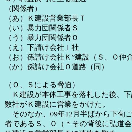
（関係者）
（あ）Ｋ建設営業部長Ｔ
（い）暴力団関係者Ｓ
（う）暴力団関係者Ｏ
（え）下請け会社Ｉ社
（お）孫請け会社Ｋ”建設（Ｓ、Ｏ仲
（か）孫請け会社Ｏ道路（同）
（Ｏ、Ｓによる脅迫）
Ｋ建設が本体工事を落札した後、下
数社がＫ建設に営業をかけた。
そのなか、09年12月半ばから下旬
者であるＳ、Ｏ（＊その背後に弘道会