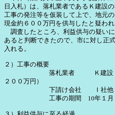
日入札）は、落札業者であるＫ建設の
工事の発注等を仮装して上で、地元の
現金約６００万円を供与したと疑わ
調査したところ、利益供与の疑いに
あると判断できたので、市に対し正
入れる。
２）工事の概要
落札業者 Ｋ建設（契
２００万円）
下請け会社 Ｉ社他
工事の期間 10年１月６
３）利益供与に至る経過