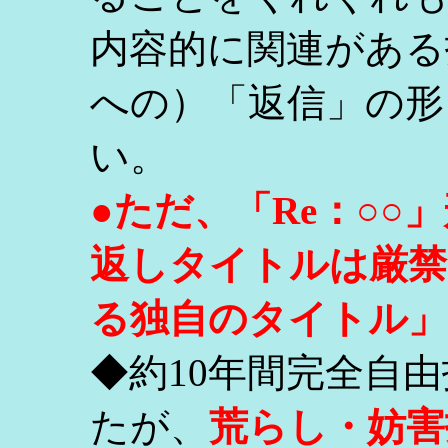
内容的に関連がある
への）「返信」の形
い。
●ただ、「Re：○
返しタイトルは厳禁
る独自のタイトル」
◆約10年間完全自
たが、
荒らし・妨害