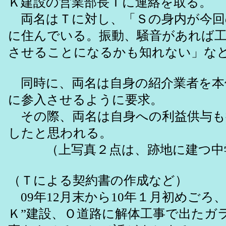
Ｋ建設の営業部長Ｔに連絡を取る。
両名はＴに対し、「Ｓの身内が今回
に住んでいる。振動、騒音があれば
させることになるかも知れない」な
同時に、両名は自身の紹介業者を本
に参入させるように要求。
その際、両名は自身への利益供与も
したと思われる。
（上写真２点は、跡地に建つ中
（Ｔによる契約書の作成など）
09年12月末から10年１月初めごろ
Ｋ”建設、Ｏ道路に解体工事で出たガ