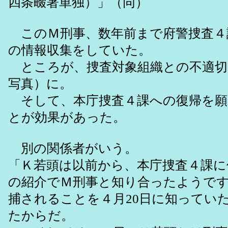
四条畷署単独）」（同）
このＭ刑事、数年前まで府警捜査４
の情報収集をしていた。
ところが、捜査対象組織との不適切
写真）に。
そして、本庁捜査４課への復帰を願
とが効果があった。
別の関係者がいう。
「Ｋ若頭は以前から、本庁捜査４課に
の紹介でＭ刑事と知り合ったようです
捕されることを４月20日に知ってい
たからだ。