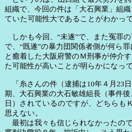
組織で、今回の件は「大石興業」組織
ていた可能性大であることがわかっ
しかも今回、“未遂”で、また冤罪の
で、“既遂”の暴力団関係者側が何ら
と癒着した大阪府警のＭ刑事が仲介
た可能性が高いことが明らかになっ
「糸さんの件（逮捕は10年４月23
期、大石興業の大石敏雄組長（事件後、
日）されているのですが、どちらも
思えない。
最初は我々も信じられなかったので