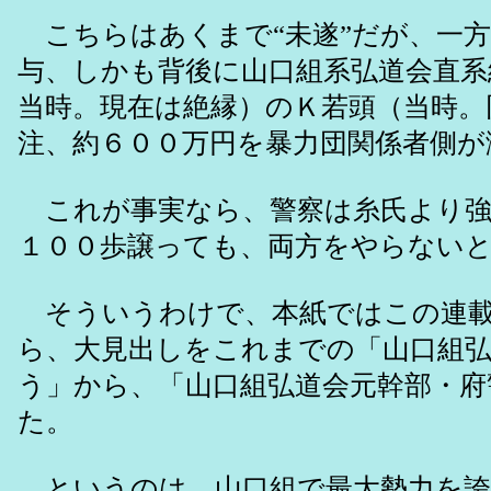
こちらはあくまで“未遂”だが、一方
与、しかも背後に山口組系弘道会直系
当時。現在は絶縁）のＫ若頭（当時。
注、約６００万円を暴力団関係者側が
これが事実なら、警察は糸氏より強要
１００歩譲っても、両方をやらない
そういうわけで、本紙ではこの連載
ら、大見出しをこれまでの「山口組弘
う」から、「山口組弘道会元幹部・府
た。
というのは、山口組で最大勢力を誇