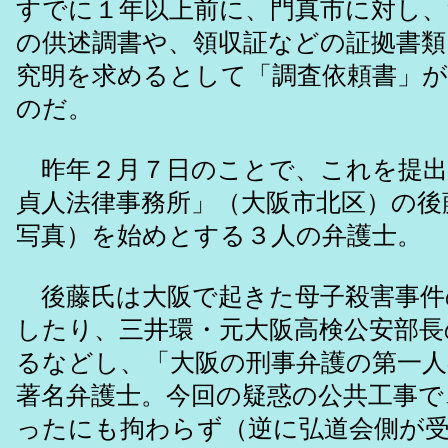
すでに１年以上前に、門真市に対し、
の供述調書や、領収証などの証拠書類
究明を求めるとして「調査依頼書」
のだ。
昨年２月７日のことで、これを提出
貞人法律事務所」（大阪市北区）の後
写真）を始めとする３人の弁護士。
後藤氏は大阪で起きた母子殺害事件
したり、三井環・元大阪高検公安部長
るなどし、「大阪の刑事弁護の第一
著名弁護士。今回の疑惑の公共工事で
ったにも拘わらず（逆に弘道会側が