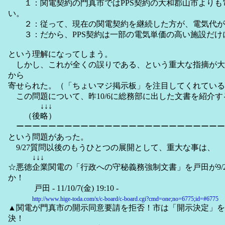
１：関電契約の門真市ではPPS契約の大和郡山市よりも
い。
２：従って、現在の関電契約を継続した方が、電気代が
３：だから、PPS契約は一部の電気単価の高い施設だけ
という理解になってしまう。
しかし、これが全くの誤りである、という重大な指摘が大
から
寄せられた。（「ちょいマジ掲示板」を注目してくれている
この問題について、昨10/6に総務部に出した文書を紹介す
↓↓↓
（後略）
ーーーーーーーーーーーーーーーーーーーーーーーーーー
という問題があった。
9/27質問以後のもうひとつの展開として、重大な事は、
↓↓↓
☆悪徳企業関電の「行政への守秘義務強制文書」を戸田が9/
か！
戸田 - 11/10/7(金) 19:10 -
http://www.hige-toda.com/x/c-board/c-board.cgi?cmd=one;no=6775;id=#6775
▲関電が門真市の開示同意要請を拒否！市は「開示決定」を1
決！