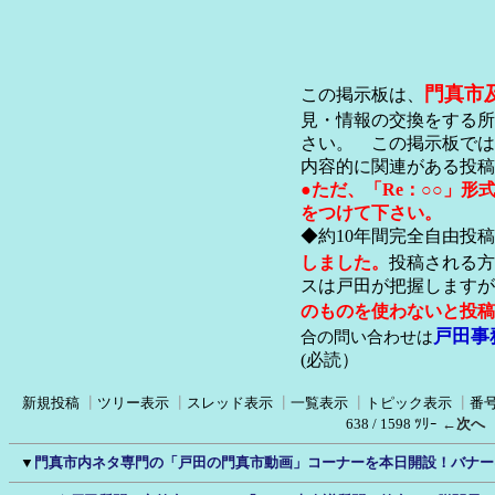
門真市
この掲示板は、
見・情報の交換をする所
さい。 この掲示板では
内容的に関連がある投稿
●ただ、「Re：○○」
をつけて下さい。
◆約10年間完全自由投
しました。
投稿される方
スは戸田が把握します
のものを使わないと投稿
戸田事
合の問い合わせは
(必読）
新規投稿
┃
ツリー表示
┃
スレッド表示
┃
一覧表示
┃
トピック表示
┃
番
638 / 1598 ﾂﾘｰ
←次へ
▼
門真市内ネタ専門の「戸田の門真市動画」コーナーを本日開設！バナー