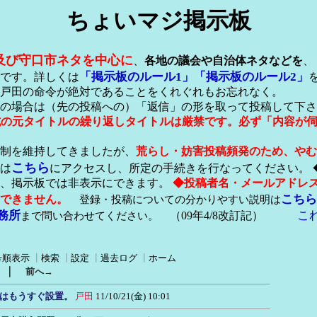
ちょいマジ掲示板
及び守口市ネタを中心に
、
各地の議会や自治体ネタなどを
、
「掲示板のルール1」
「掲示板のルール2」
です。詳しくは
戸田の命令が絶対であることをくれぐれもお忘れなく。
の場合は（先の投稿への）「返信」の形を取って投稿して下さ
形式の元タイトルの繰り返しタイトルは厳禁です。必ず「内容が
稿制を維持してきましたが、
荒らし・妨害投稿頻発のため、やむ
こちら
は
にアクセスし、所定の手続きを行なってください。 
が、掲示板では非表示にできます。
◆投稿者名・メールアドレ
こちら
できません。
登録・投稿についての分かりやすい説明は
務所
こ
まで問い合わせてください。
（09年4/8改訂記）
号順表示
┃
検索
┃
設定
┃
過去ログ
┃
ホーム
｜
前へ→
はもうすぐ設置。
戸田
11/10/21(金) 10:01