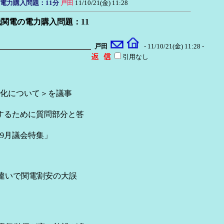
電力購入問題：11分
戸田
11/10/21(金) 11:28
関電の電力購入問題：11
戸田
- 11/10/21(金) 11:28 -
引用なし
化について＞を議事
るために質問部分と答
9月議会特集」
違いで関電割安の大誤