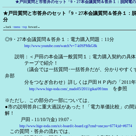
★戸田質問と市答弁のセット「9・27本会議質問＆答弁１：脱関電の
★戸田質問と市答弁のセット「9・27本会議質問＆答弁１：脱
分
←back
↑menu
↑top
forward→
◎9・27本会議質問＆答弁１：電力購入問題：11分
http://www.youtube.com/watch?v=7-k0SPMkG8k
説明：＜戸田の本会議一般質問１；電力購入契約の具体
テープで紹介！
（議会では一括質問･一括答弁だが、分かりやすくす
弁部
分をつなぎ合わせ）詳しくは戸田ＨＰ内の「2011年
を参照
http://www.hige-toda.com/_mado05/2011/gikai/09.htm
※ただし、この部分の一部については、
●市の説明答弁に重大過誤があった！「電力単価比較」の間
解！
戸田 - 11/10/7(金) 19:07 -
http://www.hige-toda.com/x/c-board/c-board.cgi?cmd=one;no=6774;id=#6774
この質問・答弁の流れでは、