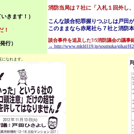
消防当局は７社に「入札１回外し
ていきます！
）
こんな談合犯罪握りつぶしは戸田
このままなら赤尾社ら７社と消防
だ！
談合事件を追及した7/5消防議会の議事
3発行）
→ http://www.mkfd119.jp/soumuka/gikai/H24
覧になれます。