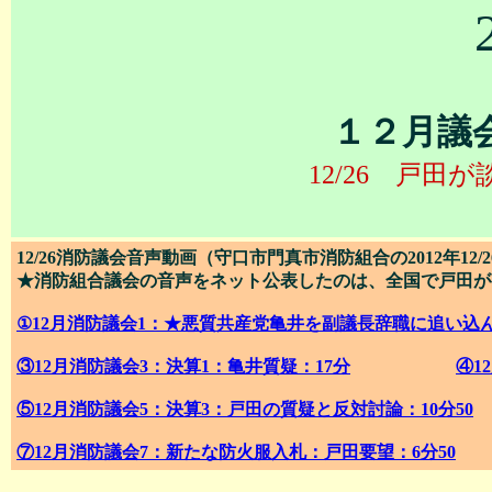
１２月議
12/26 戸
12/26消防議会音声動画
（守口市門真市消防組合の2012年12
★消防組合議会の音声をネット公表したのは、全国で戸田が
①12月消防議会1：★悪質共産党亀井を副議長辞職に追い込ん
③12月消防議会3：決算1：亀井質疑：17分
④1
⑤12月消防議会5：決算3：戸田の質疑と反対討論：10分50
⑦12月消防議会7：新たな防火服入札：戸田要望：6分50