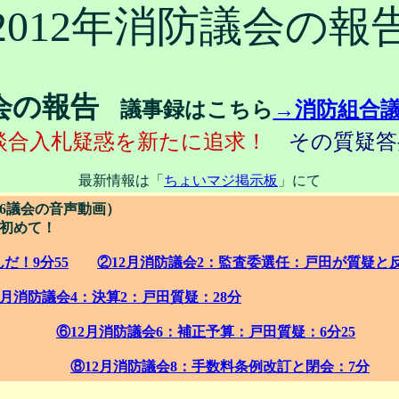
2012年消防議会の報
会の報告
議事録はこちら
→消防組合
田が談合入札疑惑を新たに追求！
その質疑答
最新情報は「
ちょいマジ掲示板
」にて
/26議会の音声動画）
初めて！
だ！9分55
②12月消防議会2：監査委選任：戸田が質疑と反
2月消防議会4：決算2：戸田質疑：28分
⑥12月消防議会6：補正予算：戸田質疑：6分25
⑧12月消防議会8：手数料条例改訂と閉会：7分