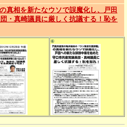
」の真相を新たなウソで誤魔化し、戸田
員団・真崎議員に厳しく抗議する！恥を
⑥