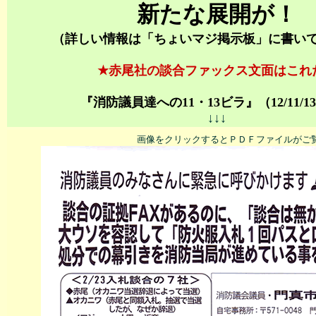
新たな展開が！
（
詳しい情報は「ちょいマジ掲示板」に書い
★赤尾社の談合ファックス文面はこれ
『消防議員達への11・13ビラ』（12/11/1
↓↓↓
画像をクリックするとＰＤＦファイルがご