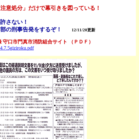
、注意処分」だけで幕引きを図っている！
が許さない！
本部の刑事告発をするぞ！
12/11/20更新
録 守口市門真市消防組合サイト （ＰＤＦ）
.7.5giziroku.pdf