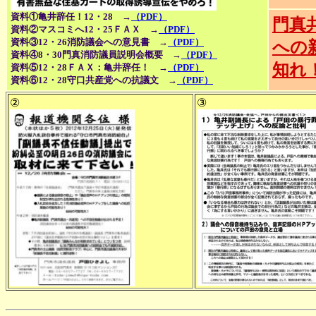
資料①亀井辞任！12・28 →
（PDF）
門真
資料②マスコミへ12・25ＦＡＸ →
（PDF）
資料③12・26消防議会への意見書 →
（PDF）
への
資料④8・30門真消防議員説明会概要 →
（PDF）
知れ
資料⑤12・28ＦＡＸ：亀井辞任！ →
（PDF）
資料⑥
12・28守口共産党への抗議文 →
（PDF）
②
③