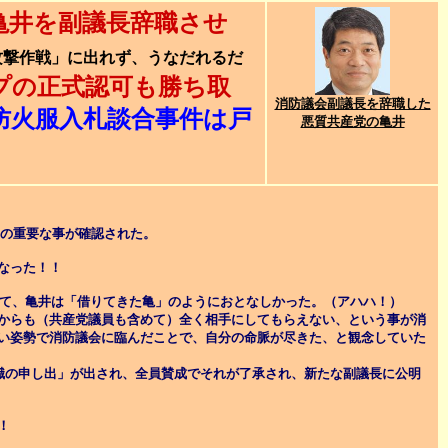
の亀井を副議長辞職させ
撃作戦」に出れず、うなだれるだ
プの正式認可も勝ち取
消防議会副議長を辞職した
防火服入札談合事件は戸
悪質共産党の亀井
つの重要な事が確認された。
なった！！
えて、亀井は「借りてきた亀」のようにおとなしかった。（アハハ！）
からも（共産党議員も含めて）全く相手にしてもらえない、という事が消
い姿勢で消防議会に臨んだことで、自分の命脈が尽きた、と観念していた
職の申し出」が出され、全員賛成でそれが了承され、新たな副議長に公明
！