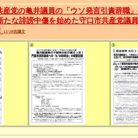
共産党の亀井議員の「ウソ発言引責辞職
新たな誹謗中傷を始めた守口市共産党議
！
12/28抗議文
④
⑤