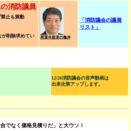
真の消防議員
プ禁止も策動
「消防議会の議員
リスト」
なが削除求めてい
悪質共産党の亀井
12/26消防議会の音声動画は
出来次第アップします。
談合でなく価格見積りだ」と大ウソ！