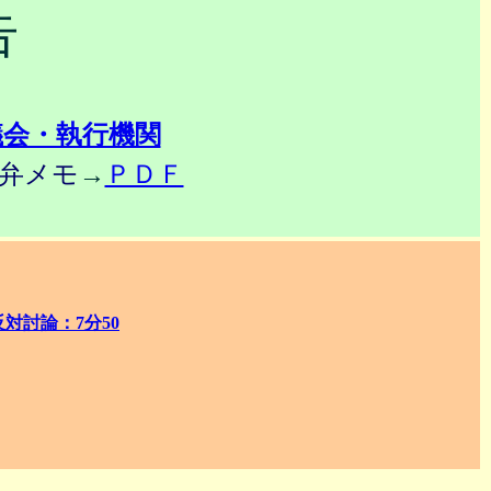
告
議会・執行機関
弁メモ
→
ＰＤＦ
対討論：7分50