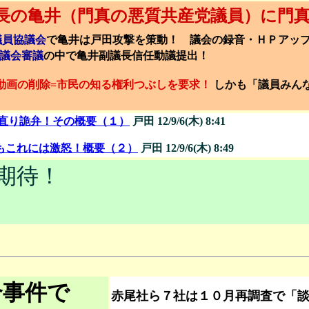
副議長の亀井（門真の悪質共産党議員）に門
議員協議会
で亀井は戸田攻撃を策動！ 議会の録音・ＨＰアッ
議会審議
の中で亀井副議長信任動議提出！
動画の削除=市民の知る権利つぶしを要求！
しかも「議員みん
居直り詭弁！その概要（１）
戸田 12/9/6(木) 8:41
員もこれには激怒！概要（２）
戸田 12/9/6(木) 8:49
ご期待！
合事件で
赤尾社ら７社は１０月再調査で「