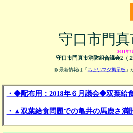
守口市門真
2011年7
守口市門真市消防組合議会2（２
◎ 最新情報は「
ちょいマジ掲示板
」
・◆配布用：2018年６月議会◆双葉
・▲双葉給食問題での亀井の馬鹿さ満