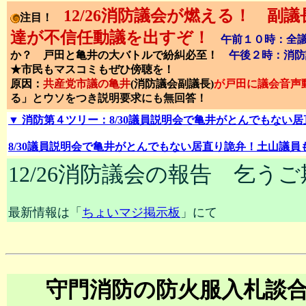
12/26消防議会が燃える！ 
注目！
達が不信任動議を出すぞ！
午前１０時：全
か？ 戸田と亀井の大バトルで紛糾必至！
午後２時：消防
★市民もマスコミもぜひ傍聴を！
原因：
共産党市議の亀井
(消防議会副議長)
が
戸田に議会音声
る」とウソをつき説明要求にも無回答！
▼ 消防第４ツリー：8/30議員説明会で亀井がとんでもない
8/30議員説明会で亀井がとんでもない居直り詭弁！土山議
12/26消防議会の報告 乞う
最新情報は「
ちょいマジ掲示板
」にて
守門消防の防火服入札談