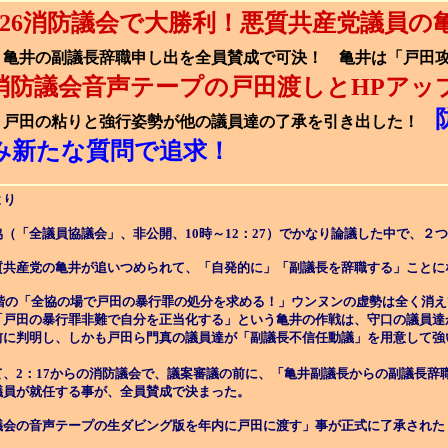
2/26消防議会で大勝利！悪質共産党議員
亀井の副議長辞職申し出を全員賛成で可決！ 亀井は「戸田攻
消防議会音声テープの戸田渡しとHPアッ
戸田の粘りと強行姿勢が他の議員達の了承を引き出した！
み新たな質問で追求！
より
（「全議員協議会」、非公開、10時～12：27）でかなり論議した中で、２
質共産党の亀井が追いつめられて、「自発的に」「副議長を辞職する」ことに
段階の「全協の場で戸田の暴行罪の処分を求める！」ウンヌンの虚勢は全く消
戸田の暴行罪非難で自分を正当化する」という亀井の作戦は、守口の議員達
前に判明し、しかも戸田ら門真の議員達が「副議長不信任動議」を用意して強
。
、2：17からの消防議会で、議案審議の前に、「亀井副議長からの副議長辞
議員が就任する事が、全員賛成で決まった。
議会の音声テープの生ダビング版を年内に戸田に渡す」事が正式に了承された