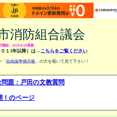
市消防組合議会
月開設 2018/6/20更新
０１3年以降）は→
こちらをご覧ください
か「
自由論争掲示板
」の方を覗いて見て下さい
！
給食問題：戸田の文教質問
開！のページ