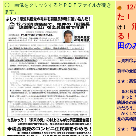
① 画像をクリックするとＰＤＦファイルが開き
1
ます。
た！
け！
る！
田の
←資料①
前半の全協
１★：悪
8/30
きっと「
防議会の
のだろう
かくして
党の高橋
２★：「