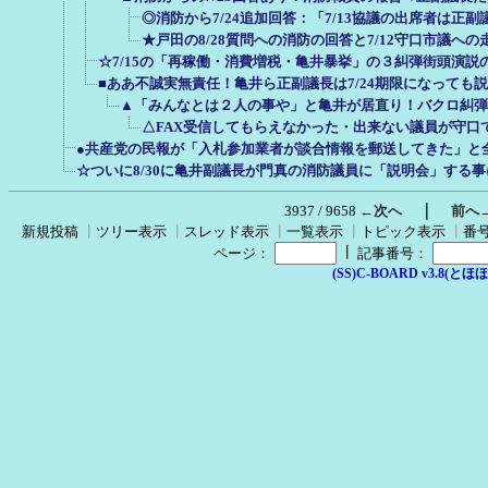
◎消防から7/24追加回答：「7/13協議の出席者は正
★戸田の8/28質問への消防の回答と7/12守口市議への
☆7/15の「再稼働・消費増税・亀井暴挙」の３糾弾街頭演説
■ああ不誠実無責任！亀井ら正副議長は7/24期限になっても
▲「みんなとは２人の事や」と亀井が居直り！バクロ糾弾する
△FAX受信してもらえなかった・出来ない議員が守口
●共産党の民報が「入札参加業者が談合情報を郵送してきた」と
☆ついに8/30に亀井副議長が門真の消防議員に「説明会」する
｜
3937 / 9658
←次へ
前へ
新規投稿
┃
ツリー表示
┃
スレッド表示
┃
一覧表示
┃
トピック表示
┃
番
┃
ページ：
記事番号：
(SS)C-BOARD v3.8(とほほ改v