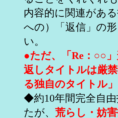
内容的に関連がある
への）「返信」の形
い。
●ただ、「Re：○
返しタイトルは厳禁
る独自のタイトル」
◆約10年間完全自
たが、
荒らし・妨害