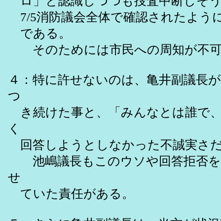
ロ」と認識しつつも捜査中断しそう
7/5消防議会全体で確認されたよう
である。
そのためには市民への周知が不可欠
４：特に許せないのは、亀井副議長
つ
き続けた事と、「みんなとは誰で、
く
回答しようとしなかった不誠実さ
池嶋議長もこのウソや回答拒否を何
せ
ていた責任がある。