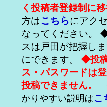
く投稿者登録制に移
こちら
方は
にアク
なってください。 
スは戸田が把握しま
にできます。
◆投
ス・パスワードは登
投稿できません。
こ
かりやすい説明は