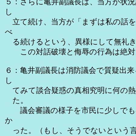
５：さらに亀井副議長は、当方が状
し
立て続け、当方が「まずは私の話を
べ
る続けるという、異様にして無礼き
この対話破壊と侮辱の行為は絶対に
６：亀井副議長は消防議会で質疑出来
し
てみて談合疑惑の真相究明に何の熱
た。
議会審議の様子を市民に少しでも早
か
った。（もし、そうでないという言