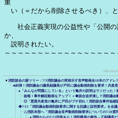
重
い（＝だから削除させるべき）、と
社会正義実現の公益性や「公開の議
か、
説明されたい。
～～～～～～～～～～～～～～～～～
<Mozilla/4
▼
消防談合の新ツリー：7/5消防議会の実相示す音声動画全18本のアドレ
■糾弾！消防議会の議長副議長が戸田に議会動画削除を要求！共産
●「みんなが問題にしている」という亀井の説明はウソだった！
急報！事件解説動画をアップ！＜◆談合追求潰し？消防議会動
◎「悪質共産党の亀井に戸田がブチ切れ！消防談合事件短縮版
◆7/15「消防議会動画削除要求に関する抗議と説明要求」を全
△消防本部へ「消防議会音声動画削除要求についての7/20質
▲消防からの7/23回答あり！消防職員の報告→正副議長だ