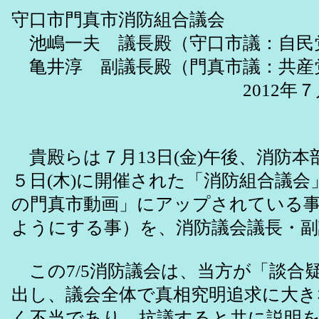
守口市門真市消防組合議会
池嶋一夫 議長殿（守口市議：自民党
亀井淳 副議長殿（門真市議：共産
2012年７月１
消防議会議員・門
貴殿らは７月13日(金)午後、消防
５日(木)に開催された「消防組合議会
の門真市動画」にアップされている
ようにする事）を、消防議会議長・副
この7/5消防議会は、当方が「談合
出し、議会全体で真相究明追求に大き
く不当であり、抗議すると共に説明