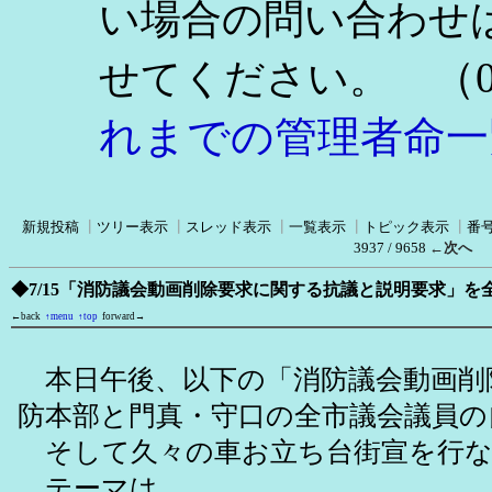
い場合の問い合わせ
（0
せてください。
れまでの管理者命一
新規投稿
┃
ツリー表示
┃
スレッド表示
┃
一覧表示
┃
トピック表示
┃
番
3937 / 9658
←次へ
◆7/15「消防議会動画削除要求に関する抗議と説明要求」
←back
↑menu
↑top
forward→
本日午後、以下の「消防議会動画削
防本部と門真・守口の全市議会議員の
そして久々の車お立ち台街宣を行な
テーマは