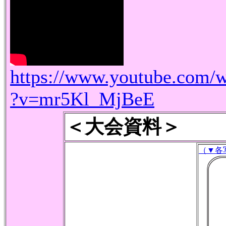
https://www.youtube.com/
?v=mr5Kl_MjBeE
＜大会資料＞
（▼各