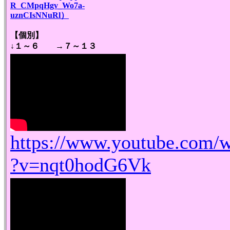
R_CMpqHgv_Wo7a-
uznCIsNNuRl）
【個別】
↓１～６ →７～１３
https://www.youtube.com/
?v=nqt0hodG6Vk