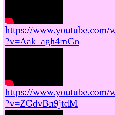
https://www.youtube.com/
?v=Aak_agh4mGo
https://www.youtube.com/
?v=ZGdvBn9jtdM