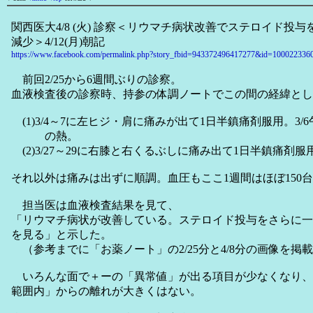
関西医大4/8 (火) 診察＜リウマチ病状改善でステロイド投
減少＞4/12(月)朝記
https://www.facebook.com/permalink.php?story_fbid=943372496417277&id=100022336
前回2/25から6週間ぶりの診察。
血液検査後の診察時、持参の体調ノートでこの間の経緯とし
(1)3/4～7に左ヒジ・肩に痛みが出て1日半鎮痛剤服用。3/6午
の熱。
(2)3/27～29に右膝と右くるぶしに痛み出て1日半鎮痛剤服
それ以外は痛みは出ずに順調。血圧もここ1週間はほぼ150
担当医は血液検査結果を見て、
「リウマチ病状が改善している。ステロイド投与をさらに一
を見る」と示した。
（参考までに「お薬ノート」の2/25分と4/8分の画像を掲
いろんな面で＋ーの「異常値」が出る項目が少なくなり、
範囲内」からの離れが大きくはない。