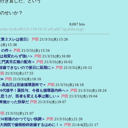
行き直した、という
のせいか？
8,067 hits
0) like Gecko＠i121-118-10-51.s42.a027.ap.plala.or.jp>
（第２スレは後日）
戸田
21/3/31(水) 15:26
1(水) 15:38
生」の件＞
戸田
21/3/31(水) 15:54
みは相変わらず強い＞
戸田
21/3/31(水) 16:00
かに門真市広報の配布＞
戸田
21/3/31(水) 16:02
で、抜歯できないので後日に延期に＞
戸田
21/3/31(水) 16:12
戸田
21/3/31(水) 17:55
録≫
戸田
21/3/31(水) 18:10
察～高血圧は別途循環器科で＞
戸田
21/3/31(水) 18:18
さが80代後半！薬投与、今後も循環器内科へ＞
戸田
21/3/31(水) 18:24
とは思うが、医者を変える事は難しい＞
戸田
21/3/31(水) 19:04
0年来無かった快挙だ
戸田
21/3/31(水) 19:07
戸田
21/3/31(水) 21:07
150前後のかつてない快調＞
戸田
21/3/31(水) 21:20
別途大病院で歯根粉砕抜歯するはめに！＞
戸田
21/4/4(日) 21:17