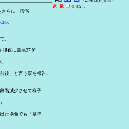
戸田
- 21/4/12(月) 9:49 -
引用なし
与をさらに一段階
052450
て、
後夜に最高37.8°
用。
台前後、と言う事を報告。
段階減少させて様子
載）
出た場合でも「基準