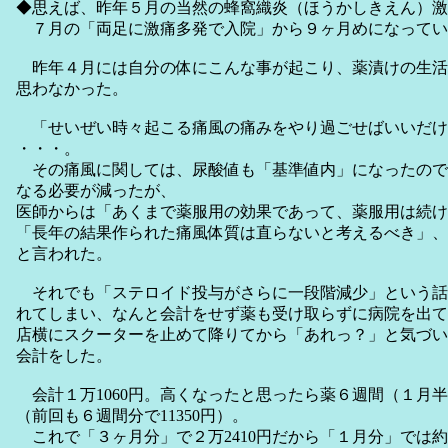
◆思えば、昨年５月の当然の蜂窩織炎（ほうかしきえん）激
７月の「両足に激痛多発で入院」から９ヶ月めになってい
昨年４月には自分の体にこんな事が起こり、薬漬けの生活
思わなかった。
「せいぜい時々起こる痛風の痛みをやり過ごせばいいだけ
・・・。
その痛風に関しては、尿酸値も「基準値内」になったので
なる必要が減ったが、
医師からは「あくまで薬服用の効果であって、薬服用は続け
「長年の結果作られた痛風体質は直らないと考えるべき」、
と言われた。
それでも「ステロイド投与がさらに一段階減少」という話
れてしまい、なんと会計をせず薬も受け取らずに病院を出て
店横にスクーターを止めて降りてから「あれっ？」と気づい
会計をした。
会計１万1060円。高くなったと思ったら薬６週間（１月
（前回も６週間分で11350円）。
これで「３ヶ月分」で２万2410円だから「１月分」では約１