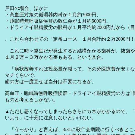
戸田の場合、ほかに
・高血圧対策の循環器内科が１月約3000円、
・睡眠時無呼吸症候群の敬仁会が１月約5000円、
・ドライアイ眼精疲労の眼科が１月平均約2000円だから（
、これら合わせての「定番コース」１月合計約２万2000円！
これに時々発生だが発生すると結構かかる歯科が、抜歯や
１月２万～３万かかる事もある、という具合。
「病状改善すれば投薬量が減って、その分医療費が安くな
マチくらいで、
歯の方は一度直せば当分は不要になるが、
高血圧・睡眠時無呼吸症候群・ドライアイ眼精疲労の方は｢
ものと考えるしかない。
▲ただし悪くなってしまったらさらにカネがかかるので、「
いよう」に十分に注意しないといけない。
「うっかり」と言えば、3/31に敬仁会病院に行くべきと