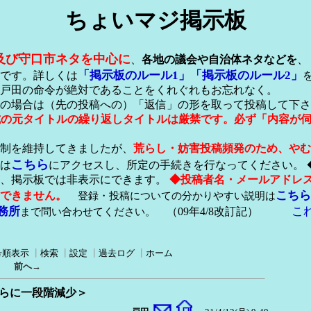
ちょいマジ掲示板
及び守口市ネタを中心に
、
各地の議会や自治体ネタなどを
、
「掲示板のルール1」
「掲示板のルール2」
です。詳しくは
戸田の命令が絶対であることをくれぐれもお忘れなく。
の場合は（先の投稿への）「返信」の形を取って投稿して下さ
形式の元タイトルの繰り返しタイトルは厳禁です。必ず「内容が
稿制を維持してきましたが、
荒らし・妨害投稿頻発のため、やむ
こちら
は
にアクセスし、所定の手続きを行なってください。 
が、掲示板では非表示にできます。
◆投稿者名・メールアドレ
こちら
できません。
登録・投稿についての分かりやすい説明は
務所
こ
まで問い合わせてください。
（09年4/8改訂記）
号順表示
┃
検索
┃
設定
┃
過去ログ
┃
ホーム
｜
前へ→
さらに一段階減少＞