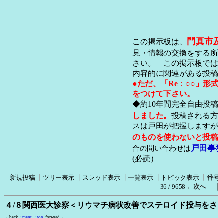
門真市
この掲示板は、
見・情報の交換をする所
さい。 この掲示板では
内容的に関連がある投稿
●ただ、「Re：○○」
をつけて下さい。
◆約10年間完全自由投
しました。
投稿される方
スは戸田が把握します
のものを使わないと投稿
戸田事
合の問い合わせは
(必読）
新規投稿
┃
ツリー表示
┃
スレッド表示
┃
一覧表示
┃
トピック表示
┃
番
36 / 9658
←次へ
４/８関西医大診察＜リウマチ病状改善でステロイド投与を
←back
↑menu
↑top
forward→