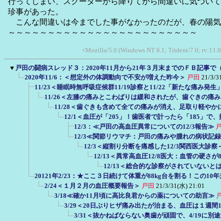
行ってしまい、スクーターから降りてから間違いに気づいて
珍事があった。
こんな間違いは今までした事がなかったのだが、春の陽気
～～～～～～～～～～～～～～～～～～～～～～～～
<Mozilla/5.0 (Windows NT 6.1; Trident/7.0; rv:11.
▼
戸田の闘病スレッド３：2020年11月から21年３月末までのＦＢ記事で
2020年11/6：＜想定外の体調動向で不安が増えた昨今＞
戸田
21/3/3
11/23＜睡眠時無呼吸症候群11/19診察と11/22「新たな痛み発
11/26＜左膝の痛みとこわばりは緩和されたが、歯ぐきの痛
11/28＜歯ぐきも含めて全ての痛みが消え、足取り軽や
12/1＜血圧が「205」！歯医者で計ったら「185」
12/3：≪戸田の高血圧異常についての12/3報告≫
12/3≪関節リウマチ：戸田の痛みや腫れの病状記
12/3＜縦割り分断を痛感した12/3関西医大診
12/13＜異常高血圧12/8医大：血管の硬
12/13＜総合的な診察がされていない
20121年2/23：★ここ３日続けて体重が88kg台を割る！この1
2/24＜１月２月の血圧概要報告＞
戸田
21/3/31(水) 21:01
3/18≪確か11月頃に高比良君からの薬についての助言≫
3/29＜20日ぶりヒザ痛み出たが治まる、血圧は１週間
3/31＜抜かねばならない奥歯が頑固で、4/19に