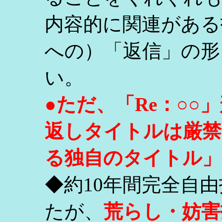
内容的に関連がある
への）「返信」の形
い。
●ただ、「Re：○
返しタイトルは厳禁
る独自のタイトル」
◆約10年間完全自
たが、
荒らし・妨害