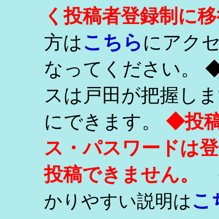
く投稿者登録制に移
こちら
方は
にアク
なってください。 
スは戸田が把握しま
にできます。
◆投
ス・パスワードは登
投稿できません。
こ
かりやすい説明は