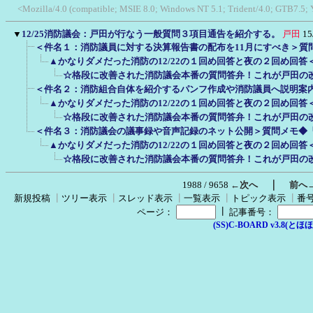
<Mozilla/4.0 (compatible; MSIE 8.0; Windows NT 5.1; Trident/4.0; GTB7.5;
▼
12/25消防議会：戸田が行なう一般質問３項目通告を紹介する。
戸田
15
＜件名１：消防議員に対する決算報告書の配布を11月にすべき＞質
▲かなりダメだった消防の12/22の１回め回答と夜の２回め回答
☆格段に改善された消防議会本番の質問答弁！これが戸田の
＜件名２：消防組合自体を紹介するパンフ作成や消防議員へ説明案
▲かなりダメだった消防の12/22の１回め回答と夜の２回め回
☆格段に改善された消防議会本番の質問答弁！これが戸田の
＜件名３：消防議会の議事録や音声記録のネット公開＞質問メモ◆
▲かなりダメだった消防の12/22の１回め回答と夜の２回め回
☆格段に改善された消防議会本番の質問答弁！これが戸田の
｜
1988 / 9658
←次へ
前へ
新規投稿
┃
ツリー表示
┃
スレッド表示
┃
一覧表示
┃
トピック表示
┃
番
┃
ページ：
記事番号：
(SS)C-BOARD v3.8(とほほ改v