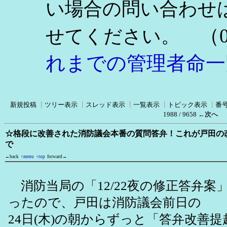
い場合の問い合わせ
（0
せてください。
れまでの管理者命一
新規投稿
┃
ツリー表示
┃
スレッド表示
┃
一覧表示
┃
トピック表示
┃
番
1988 / 9658
←次へ
☆格段に改善された消防議会本番の質問答弁！これが戸田の
で
←back
↑menu
↑top
forward→
消防当局の「12/22夜の修正答弁案
ったので、戸田は消防議会前日の
24日(木)の朝からずっと「答弁改善