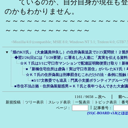
ているのか、自分自身が現在も登
のかもわかりません。
～～～～～～～～～～～～～～～～～
～～～～～～～～～～～～
<Mozilla/4.0 (compatible; MSIE 8.0; Windows NT 5.1; Trident/4.0; GTB7.
▼
「畑のKT氏」（大倉議員仲良し）の住所偽装追及で2/25質問状！２箇
◆翌2/26(日)には「1/20要望」に署名した人達に「真実を伝える資
☆ＫＴ氏は3/1に守口市マンションで配達証明郵便受け取り！新
■「新橋住宅住所は虚偽！実は守口市居住」がバレたKT氏！
☆ＫＴ氏の住所偽装は刑事罰含むこれだけの法・条例に抵触！
■3/17文教委でも追及：門真小支援ボランティアグルー
■市住不法占拠・住所偽装疑惑男＝ＫＴ氏と長年つるんできた大倉
｜
1161 / 9658
←次へ
前へ
新規投稿
┃
ツリー表示
┃
スレッド表示
┃
一覧表示
┃
トピック表示
┃
番
┃
ページ：
記事番号：
(SS)C-BOARD v3.8(とほほ改v