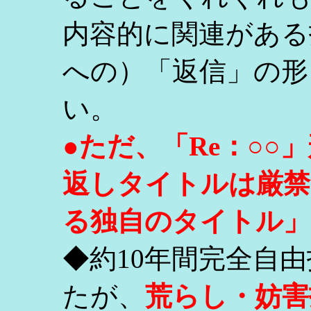
内容的に関連がある
への）「返信」の形
い。
●ただ、「Re：○
返しタイトルは厳禁
る独自のタイトル」
◆約10年間完全自
たが、
荒らし・妨害