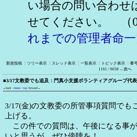
い場合の問い合わせ
（0
せてください。
れまでの管理者命一
新規投稿
┃
ツリー表示
┃
スレッド表示
┃
一覧表示
┃
トピック表示
┃
番
1161 / 9658
←次へ
■3/17文教委でも追及：門真小支援ボランティアグループ代
←back
↑menu
↑top
forward→
3/17(金)の文教委の所管事項質問で
上げる。
この件での質問は、午後になる事が
いと思うが、ぜひ傍聴を！