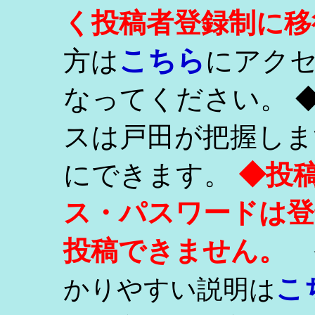
く投稿者登録制に移
こちら
方は
にアク
なってください。 
スは戸田が把握しま
にできます。
◆投
ス・パスワードは登
投稿できません。
こ
かりやすい説明は