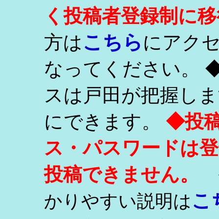
く投稿者登録制に移
こちら
方は
にアク
なってください。 
スは戸田が把握しま
にできます。
◆投
ス・パスワードは登
投稿できません。
こ
かりやすい説明は