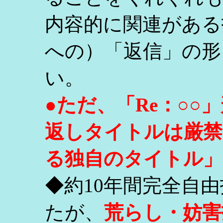
内容的に関連がある
への）「返信」の形
い。
●ただ、「Re：○
返しタイトルは厳禁
る独自のタイトル」
◆約10年間完全自
たが、
荒らし・妨害