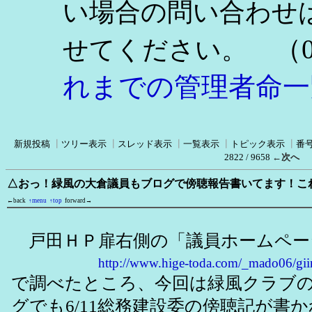
い場合の問い合わせ
（0
せてください。
れまでの管理者命一
新規投稿
┃
ツリー表示
┃
スレッド表示
┃
一覧表示
┃
トピック表示
┃
番
2822 / 9658
←次へ
△おっ！緑風の大倉議員もブログで傍聴報告書いてます！こ
←back
↑menu
↑top
forward→
戸田ＨＰ扉右側の「議員ホームペー
http://www.hige-toda.com/_mado06/gi
で調べたところ、今回は緑風クラブ
グでも6/11総務建設委の傍聴記が書