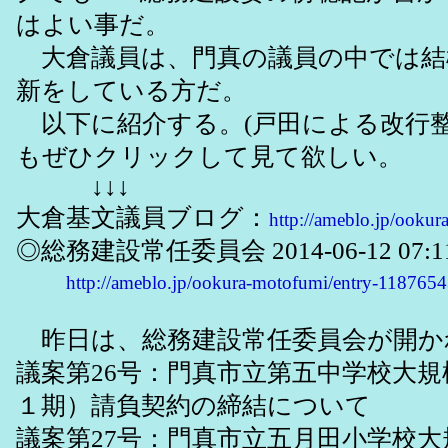
はよい事だ。
大倉議員は、門真の議員の中では結
新をしている方だ。
以下に紹介する。(戸田による改行
もぜひクリックして見て欲しい。
↓↓↓
大倉基文議員ブログ：
http://ameblo.jp/ookur
◎総務建設常任委員会 2014-06-12 07:11
http://ameblo.jp/ookura-motofumi/entry-118765
昨日は、総務建設常任委員会が開か
議案第26号：門真市立第五中学校大
１期）請負契約の締結について
議案第27号：門真市立五月田小学校大