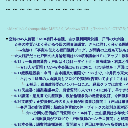
～～～～～～～～～～～～
<Mozilla/4.0 (compatible; MSIE 8.0; Windows NT 5.1; Trident/4.0; GTB7.5;
▼
空前の45人傍聴！6/10初日本会議。吉水議員問責決議、戸田の大弁論
☆事の本質がよく分かる今回の問責決議文。さらに詳しく分かる問
●無惨！「事実を伝える福田議員ブログ」が問責の上程も可決も
☆大好評だった戸田の大弁論動画は6/20頃市議会ＨＰにアップ！原
6/12：一般質問通告：戸田は４項目～ザイトク・違法建築・右翼と
★13人が質問！だから本会議は6/19と20に。ぜひ傍聴を！戸田は
6/11総務建設委：今田・吉水議員の奮闘で3：55まで。中井氏や東
△おっ！緑風の大倉議員もブログで傍聴報告書いてます！これは
▲補足：総務建設委のメンバーはこれ。緑風クラブは吉水・
6/12民生委：議案審議40分、所管質問３人で11：41に終了。早す
6/13議運：意見書で共産譲歩、政治倫理条例の緻密化改訂、今田議
6/26文教委：★委員長以外の６人全員が所管事項質問！（戸田は最
◆戸田の所管質問：新総合体育館の件・ザイトクの差別企画対応
☆97分間の圧倒的戸田質問で2：36終了。土山議員は少年軟
▲福田議員がブログで「戸田議員のヘンテコ質問」と疑問
6/19本会議：議案討論採決後、質問続々！戸田は午後から所要約１