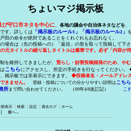
ちょいマジ掲示板
及び守口市ネタを中心に
、
各地の議会や自治体ネタなどを
、
「掲示板のルール1」
「掲示板のルール2」
です。詳しくは
戸田の命令が絶対であることをくれぐれもお忘れなく。
の場合は（先の投稿への）「返信」の形を取って投稿して下さ
形式の元タイトルの繰り返しタイトルは厳禁です。必ず「内容が
稿制を維持してきましたが、
荒らし・妨害投稿頻発のため、やむ
こちら
は
にアクセスし、所定の手続きを行なってください。 
が、掲示板では非表示にできます。
◆投稿者名・メールアドレ
こちら
できません。
登録・投稿についての分かりやすい説明は
務所
こ
まで問い合わせてください。
（09年4/8改訂記）
号順表示
┃
検索
┃
設定
┃
過去ログ
┃
ホーム
｜
前へ→