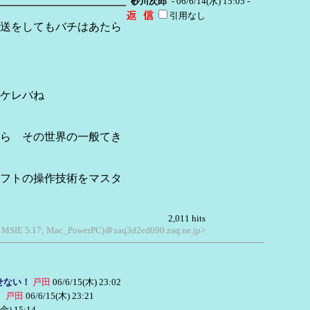
砂川次郎
- 06/6/14(水) 15:05 -
引用なし
送をしてもバチはあたら
ケレバね
ら その世界の一般てき
フトの操作技術をマスタ
2,011 hits
e; MSIE 5.17; Mac_PowerPC)＠zaq3d2ed090.zaq.ne.jp>
せない！
戸田
06/6/15(木) 23:02
！
戸田
06/6/15(木) 23:21
(金) 15:14