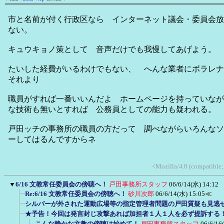
市と名前が付く行政区なら インターネット議会・委員会放
ない。
キュウキョノ策として 音声だけでも我慢してあげよう。
たいした経費がいるわけでもない、 へんな業者にボラレナ
それより
職員がすれば一番いいんだよ ホームページを持っていなが
な技術も無いとすれば 公務員としての能力も疑われる。
戸田ッチの事務所の職員の方だって 調べながらいろんなソ
ーしてはるんですからネ
<Mozilla/4.0 (compatibl
▼
6/16 文教常任委員会の傍聴へ！
戸田事務所スタッフ
06/6/14(水) 14:12
Re:6/16 文教常任委員会の傍聴へ！
砂川次郎
06/6/14(水) 15:05
≪
シルバーが外された運動広場等の指定管理者問題の戸田質疑も見逃
★予告！今回は発言封じ攻撃あれば加担者１人１人を必ず提訴する
こんな静かな文教の傍聴は始めて！
戸田事務所スタッフ
06/6/16