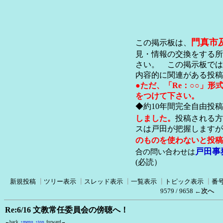
門真市
この掲示板は、
見・情報の交換をする所
さい。 この掲示板では
内容的に関連がある投稿
●ただ、「Re：○○」
をつけて下さい。
◆約10年間完全自由投
しました。
投稿される方
スは戸田が把握します
のものを使わないと投稿
戸田事
合の問い合わせは
(必読）
新規投稿
┃
ツリー表示
┃
スレッド表示
┃
一覧表示
┃
トピック表示
┃
番
9579 / 9658
←次へ
Re:6/16 文教常任委員会の傍聴へ！
←back
↑menu
↑top
forward→