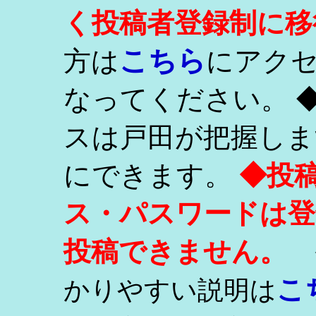
く投稿者登録制に移
こちら
方は
にアク
なってください。 
スは戸田が把握しま
にできます。
◆投
ス・パスワードは登
投稿できません。
こ
かりやすい説明は