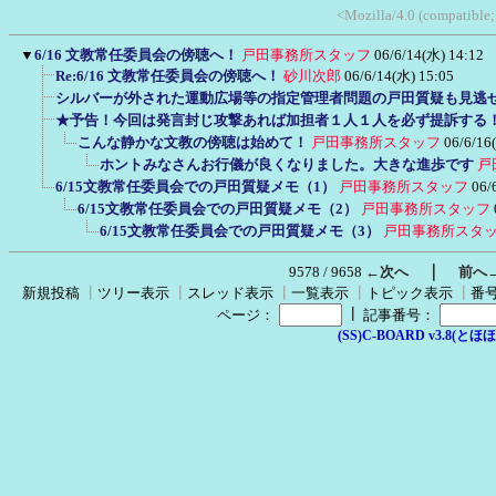
<Mozilla/4.0 (compatibl
▼
6/16 文教常任委員会の傍聴へ！
戸田事務所スタッフ
06/6/14(水) 14:12
Re:6/16 文教常任委員会の傍聴へ！
砂川次郎
06/6/14(水) 15:05
シルバーが外された運動広場等の指定管理者問題の戸田質疑も見逃
★予告！今回は発言封じ攻撃あれば加担者１人１人を必ず提訴する
こんな静かな文教の傍聴は始めて！
戸田事務所スタッフ
06/6/16
ホントみなさんお行儀が良くなりました。大きな進歩です
戸
6/15文教常任委員会での戸田質疑メモ（1）
戸田事務所スタッフ
06/
6/15文教常任委員会での戸田質疑メモ（2）
戸田事務所スタッフ
6/15文教常任委員会での戸田質疑メモ（3）
戸田事務所スタ
｜
9578 / 9658
←次へ
前へ
新規投稿
┃
ツリー表示
┃
スレッド表示
┃
一覧表示
┃
トピック表示
┃
番
┃
ページ：
記事番号：
(SS)C-BOARD v3.8(とほほ改v