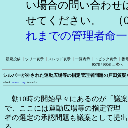
い場合の問い合わせ
（0
せてください。
れまでの管理者命一
新規投稿
┃
ツリー表示
┃
スレッド表示
┃
一覧表示
┃
トピック表示
┃
番
9578 / 9658
←次へ
シルバーが外された運動広場等の指定管理者問題の戸田質疑
←back
↑menu
↑top
forward→
朝10時の開始早々にあるのが「議案
で、ここには運動広場等の指定管理
者の選定の承認問題も議案として提
る。