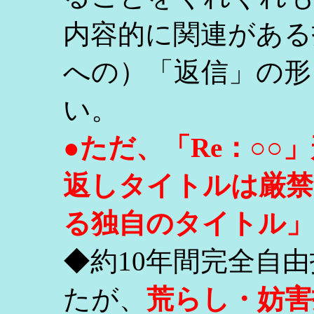
内容的に関連がある
への）「返信」の形
い。
●ただ、「Re：○
返しタイトルは厳禁
る独自のタイトル」
◆約10年間完全自
たが、
荒らし・妨害