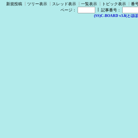
新規投稿
┃
ツリー表示
┃
スレッド表示
┃
一覧表示
┃
トピック表示
┃
番
┃
ページ：
記事番号：
(SS)C-BOARD v3.8(とほほ改v