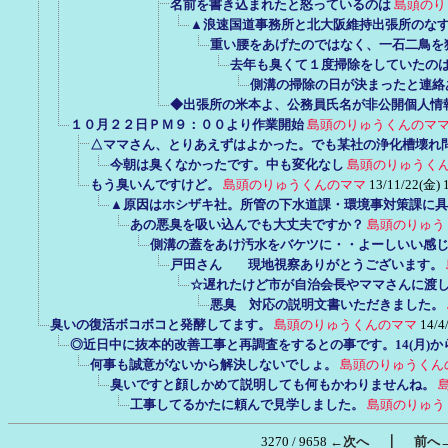
名前を書き込まれたと怒っているのは
島頭のり
▲浪速国道事務所と北大阪維持出張所のな
重い腰をあげたのではなく、一石二鳥を
去年も臭くて１度掃除をしていたの
側溝の掃除の日が決まったと連絡
◆出張所の米本よ、公務員氏名が非公開個人情
１０月２２日ＰＭ９：００より作業開始
島頭のりゅうくんのマ
△ママさん、とりあえずはよかった。でも某社の浄化槽壊れ
今朝は臭くなかったです。中も変化なし
島頭のりゅうく
もう臭いんですけど。
島頭のりゅうくんのママ
13/11/22(金) 
▲原因はホシザキ社。所管の下水道課・環境事対策課に具
あの悪臭を吸い込んでも大丈夫ですか？
島頭のりゅう
側溝の蓋をあけ汚水をバケツに・・よーしいい感
戸田さん 現地視察ありがとうございます。
☆遅れたけど市が自治会長やママさんに渡し
悪臭 対応の説明文書いただきました。
臭いの復活ボコボコと発酵してます。
島頭のりゅうくんのママ
14/4
◎近日中に抜本的改善工事と再調査をするとの事です。14(月)
何事も誠意がないから解決しないでしょ。
島頭のりゅうくん
臭いですと顔しかめて説明しても何もかわりませんね。
工事してるかたに頼んで見学しました。
島頭のりゅう
｜
3270 / 9658
←次へ
前へ