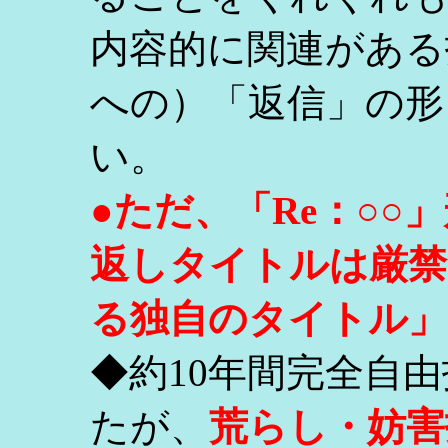
内容的に関連がある
への）「返信」の形
い。
●ただ、「Re：○
返しタイトルは厳禁
る独自のタイトル」
◆約10年間完全自
たが、
荒らし・妨害