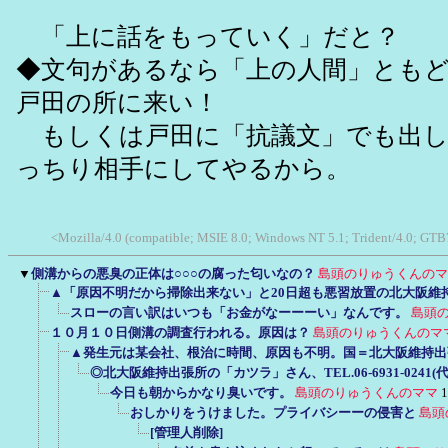
「上に話をもっていく」だと？
◆文句があるなら「上の人間」とも
戸田の所に来い！
もしくは戸田に「抗議文」でも出し
っちり相手にしてやるから。
<Mozilla/4.0 (compatible; MSIE 8.0; Windows NT 5.1; Trident/4.0; GTB
▼
側溝からの悪臭の正体は○○○の腐った匂いなの？
島頭のりゅうくんのマ
▲「原因不明だから掃除出来ない」と20日超も悪習放置の北大阪維
スローの言い訳はいつも「お金がなーーーい」なんです。
島頭
１０月１０日側溝の調査行われる。原因は？
島頭のりゅうくんのマ
▲発生元は某会社、根治に時間、原因も不明。国＝北大阪維持出
◎北大阪維持出張所の「カツラ」さん、TEL.06-6931-024
今日も朝からかなり臭いです。
島頭のりゅうくんのママ
1
おしかりをうけました。プライバシーーの侵害と
島頭
[管理人削除]