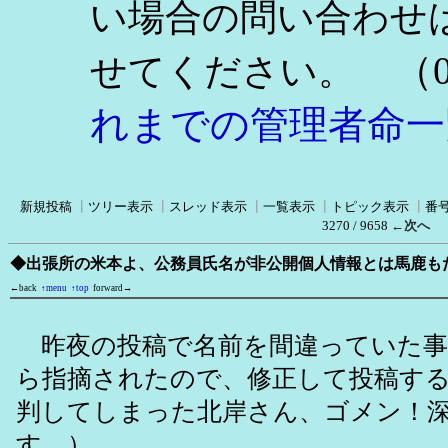
い場合の問い合わせ
（0
せてください。
れまでの管理者命一
新規投稿
┃
ツリー表示
┃
スレッド表示
┃
一覧表示
┃
トピック表示
┃
番
3270 / 9658
←次へ
◆出張所の米本よ、公務員氏名が非公開個人情報とは馬鹿も
←back
↑menu
↑top
forward→
昨夜の投稿で名前を間違っていた事
ら指摘されたので、修正して投稿す
判してしまった北岸さん、ゴメン！
す。）