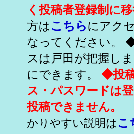
く投稿者登録制に移
こちら
方は
にアク
なってください。 
スは戸田が把握しま
にできます。
◆投
ス・パスワードは登
投稿できません。
こ
かりやすい説明は