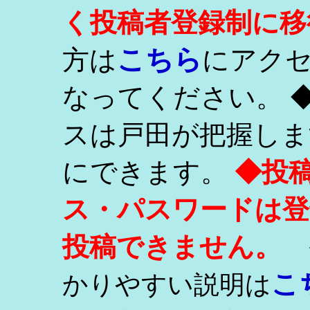
く投稿者登録制に移
こちら
方は
にアク
なってください。 
スは戸田が把握しま
にできます。
◆投
ス・パスワードは登
投稿できません。
こ
かりやすい説明は