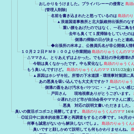
おしかりをうけました。プライバシーーの侵害と
島頭
[管理人削除]
名前を書き込まれたと怒っているのは
島頭のり
▲浪速国道事務所と北大阪維持出張所のな
重い腰をあげたのではなく、一石二鳥を
去年も臭くて１度掃除をしていたの
側溝の掃除の日が決まったと連絡
◆出張所の米本よ、公務員氏名が非公開個人情
１０月２２日ＰＭ９：００より作業開始
島頭のりゅうくんのマ
△ママさん、とりあえずはよかった。でも某社の浄化槽壊れ
今朝は臭くなかったです。中も変化なし
島頭のりゅうく
もう臭いんですけど。
島頭のりゅうくんのママ
13/11/22(金) 
▲原因はホシザキ社。所管の下水道課・環境事対策課に具
あの悪臭を吸い込んでも大丈夫ですか？
島頭のりゅう
側溝の蓋をあけ汚水をバケツに・・よーしいい感
戸田さん 現地視察ありがとうございます。
☆遅れたけど市が自治会長やママさんに渡し
悪臭 対応の説明文書いただきました。
臭いの復活ボコボコと発酵してます。
島頭のりゅうくんのママ
14/4
◎近日中に抜本的改善工事と再調査をするとの事です。14(月)
何事も誠意がないから解決しないでしょ。
島頭のりゅうくん
臭いですと顔しかめて説明しても何もかわりませんね。