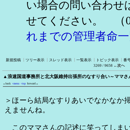
い場合の問い合わせ
（0
せてください。
れまでの管理者命一
新規投稿
┃
ツリー表示
┃
スレッド表示
┃
一覧表示
┃
トピック表示
┃
番
3269 / 9658
←次へ
▲浪速国道事務所と北大阪維持出張所のなすり合い～ママさ
←back
↑menu
↑top
forward→
＞ほーら結局なすりあいでなかなか
えませんね。
このママさんの記述に笑ってしま