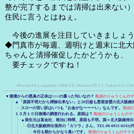
整が完了するまでは清掃は出来ない
住民に言うとはねぇ。
今後の進展を注目していきましょ
◆門真市が毎週、週明けと週末に北大
ちゃんと清掃催促したかどうかも、
要チェックですね！
<Mozilla/4.0 (compatible; MSIE 8.0; Windows NT 5.1; Trident/4.0; GTB
▼
側溝からの悪臭の正体は○○○の腐った匂いなの？
島頭のりゅうくんのマ
▲「原因不明だから掃除出来ない」と20日超も悪習放置の北大阪維
スローの言い訳はいつも「お金がなーーーい」なんです。
島頭
１０月１０日側溝の調査行われる。原因は？
島頭のりゅうくんのマ
▲発生元は某会社、根治に時間、原因も不明。国＝北大阪維持出
◎北大阪維持出張所の「カツラ」さん、TEL.06-6931-024
今日も朝からかなり臭いです。
島頭のりゅうくんのママ
1