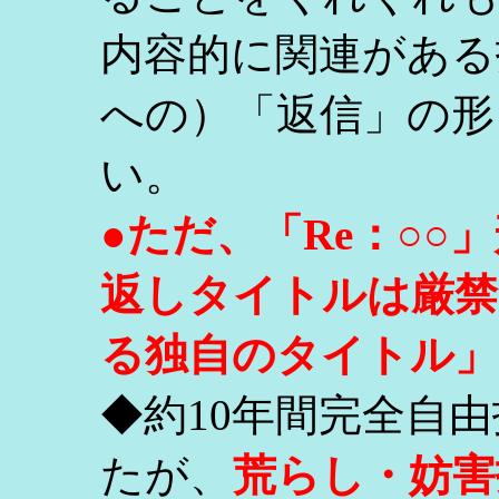
内容的に関連がある
への）「返信」の形
い。
●ただ、「Re：○
返しタイトルは厳禁
る独自のタイトル」
◆約10年間完全自
たが、
荒らし・妨害