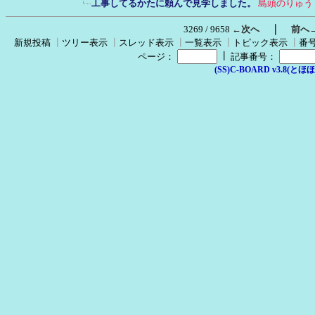
工事してるかたに頼んで見学しました。
島頭のりゅう
｜
3269 / 9658
←次へ
前へ
新規投稿
┃
ツリー表示
┃
スレッド表示
┃
一覧表示
┃
トピック表示
┃
番
┃
ページ：
記事番号：
(SS)C-BOARD v3.8(とほほ改v