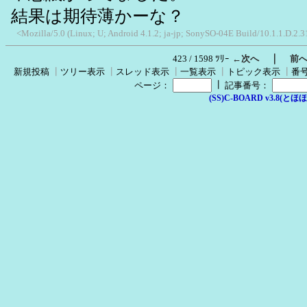
結果は期待薄かーな？
<Mozilla/5.0 (Linux; U; Android 4.1.2; ja-jp; SonySO-04E Build/10.1.1.D.2.
｜
423 / 1598 ﾂﾘｰ
←次へ
前
新規投稿
┃
ツリー表示
┃
スレッド表示
┃
一覧表示
┃
トピック表示
┃
番
┃
ページ：
記事番号：
(SS)C-BOARD v3.8(とほほ改v