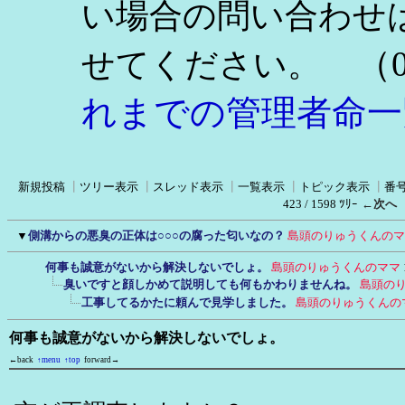
い場合の問い合わせ
（0
せてください。
れまでの管理者命一
新規投稿
┃
ツリー表示
┃
スレッド表示
┃
一覧表示
┃
トピック表示
┃
番
423 / 1598 ﾂﾘｰ
←次へ
▼
側溝からの悪臭の正体は○○○の腐った匂いなの？
島頭のりゅうくんのマ
何事も誠意がないから解決しないでしょ。
島頭のりゅうくんのママ
臭いですと顔しかめて説明しても何もかわりませんね。
島頭の
工事してるかたに頼んで見学しました。
島頭のりゅうくんの
何事も誠意がないから解決しないでしょ。
←back
↑menu
↑top
forward→