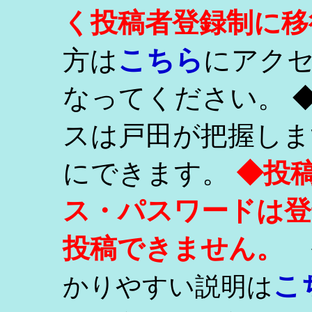
く投稿者登録制に移
こちら
方は
にアク
なってください。 
スは戸田が把握しま
にできます。
◆投
ス・パスワードは登
投稿できません。
こ
かりやすい説明は