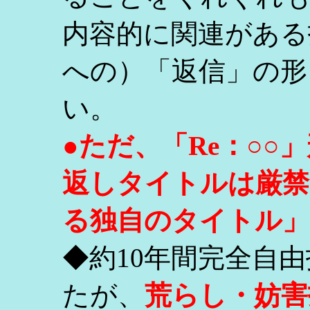
内容的に関連がある
への）「返信」の形
い。
●ただ、「Re：○
返しタイトルは厳禁
る独自のタイトル」
◆約10年間完全自
たが、
荒らし・妨害