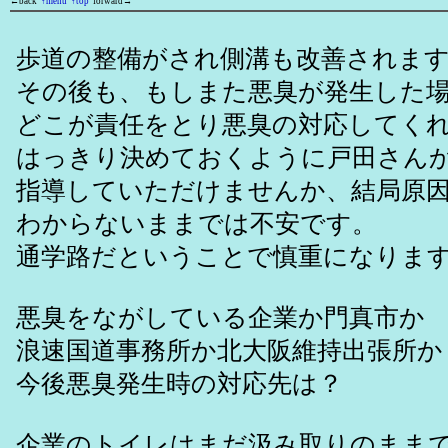
←back
↑menu
↑top
forward→
歩道の整備がされ側溝も改善されま
その後も、もしまた悪臭が発生した
どこが責任をとり悪臭の対応してく
はっきり決めておくように戸田さん
指導していただけませんか、結局原
わからないままでは不安です。
通学路だということで慎重になりま
悪臭をながしている企業か門真市か
浪速国道事務所か北大阪維持出張所か
今後悪臭発生時の対応先は？
企業のトイレはまだ汲み取りのまま