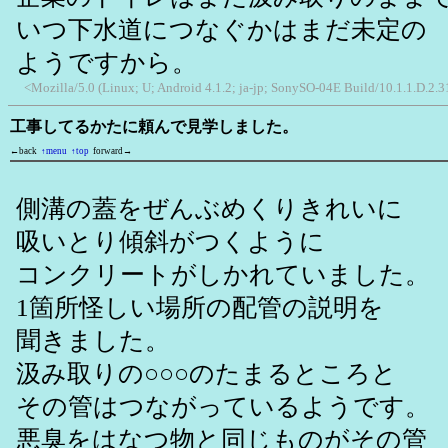
いつ下水道につなぐかはまだ未定の
ようですから。
<Mozilla/5.0 (Linux; U; Android 4.1.2; ja-jp; SonySO-04E Build/10.1.1.D.2.
工事してるかたに頼んで見学しました。
←back
↑menu
↑top
forward→
側溝の蓋をぜんぶめくりきれいに
吸いとり傾斜がつくように
コンクリートがしかれていました。
1箇所怪しい場所の配管の説明を
聞きました。
汲み取りの○○○のたまるところと
その管はつながっているようです。
悪臭をはなつ物と同じものがその管