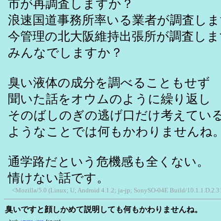
市が再調査しますか？
浪速国道事務所率いる業者が調査しま
今管理の北大阪維持出張所が調査しま
みんなでしますか？
臭い液体の成分を調べることもせず
聞いた話をオウムのように繰り返し
そのばしのぎの逃げ口だけ考えてい
ようなことでは何もかわりませんね
通学路だという危機感も全くない。
情けない話です。
<Mozilla/5.0 (Linux; U; Android 4.1.2; ja-jp; SonySO-04E Build/10.1.1.D.2.
臭いですと顔しかめて説明しても何もかわりませんね。