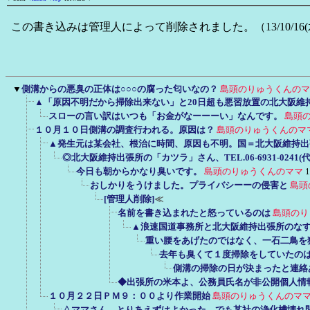
この書き込みは管理人によって削除されました。（13/10/16(水)
▼
側溝からの悪臭の正体は○○○の腐った匂いなの？
島頭のりゅうくんのマ
▲「原因不明だから掃除出来ない」と20日超も悪習放置の北大阪維
スローの言い訳はいつも「お金がなーーーい」なんです。
島頭
１０月１０日側溝の調査行われる。原因は？
島頭のりゅうくんのマ
▲発生元は某会社、根治に時間、原因も不明。国＝北大阪維持出
◎北大阪維持出張所の「カツラ」さん、TEL.06-6931-024
今日も朝からかなり臭いです。
島頭のりゅうくんのママ
1
おしかりをうけました。プライバシーーの侵害と
島頭
[管理人削除]
≪
名前を書き込まれたと怒っているのは
島頭のり
▲浪速国道事務所と北大阪維持出張所のな
重い腰をあげたのではなく、一石二鳥を
去年も臭くて１度掃除をしていたの
側溝の掃除の日が決まったと連絡
◆出張所の米本よ、公務員氏名が非公開個人情
１０月２２日ＰＭ９：００より作業開始
島頭のりゅうくんのマ
△ママさん、とりあえずはよかった。でも某社の浄化槽壊れ