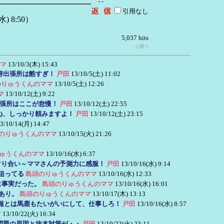
- -
引用なし
 8:50）
5,037 hits
<＠>
マ
13/10/3(木) 15:43
持出張所は酷すぎ！
戸田
13/10/5(土) 11:02
のりゅうくんのママ
13/10/5(土) 12:26
マ
13/10/12(土) 9:22
張所はここが怠慢！
戸田
13/10/12(土) 22:55
1(代)、しっかり頼みますよ！
戸田
13/10/12(土) 23:15
3/10/14(月) 14:47
のりゅうくんのママ
13/10/15(火) 21:26
ゅうくんのママ
13/10/16(水) 6:37
すり合い～ママさんの予測力に感服！
戸田
13/10/16(水) 9:14
狙ってる
島頭のりゅうくんのママ
13/10/16(水) 12:33
は事実だった。
島頭のりゅうくんのママ
13/10/16(水) 16:01
あり。
島頭のりゅうくんのママ
13/10/17(木) 13:13
報とは馬鹿もたいがいにして、仕事しろ！
戸田
13/10/16(水) 8:57
マ
13/10/22(火) 16:34
問題の原因と抜本対策が・・
戸田
13/10/22(火) 23:11