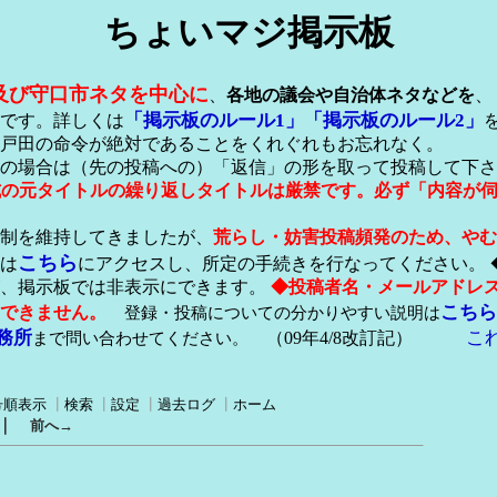
ちょいマジ掲示板
及び守口市ネタを中心に
、
各地の議会や自治体ネタなどを
、
「掲示板のルール1」
「掲示板のルール2」
です。詳しくは
戸田の命令が絶対であることをくれぐれもお忘れなく。
の場合は（先の投稿への）「返信」の形を取って投稿して下さ
形式の元タイトルの繰り返しタイトルは厳禁です。必ず「内容が
稿制を維持してきましたが、
荒らし・妨害投稿頻発のため、やむ
こちら
は
にアクセスし、所定の手続きを行なってください。 
が、掲示板では非表示にできます。
◆投稿者名・メールアドレ
こちら
できません。
登録・投稿についての分かりやすい説明は
務所
こ
まで問い合わせてください。
（09年4/8改訂記）
号順表示
┃
検索
┃
設定
┃
過去ログ
┃
ホーム
｜
前へ→