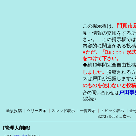
門真市
この掲示板は、
見・情報の交換をする所
さい。 この掲示板では
内容的に関連がある投稿
●ただ、「Re：○○」
をつけて下さい。
◆約10年間完全自由投
しました。
投稿される方
スは戸田が把握します
のものを使わないと投稿
戸田事
合の問い合わせは
(必読）
新規投稿
┃
ツリー表示
┃
スレッド表示
┃
一覧表示
┃
トピック表示
┃
番
3272 / 9658
←次へ
[管理人削除]
←back
↑menu
↑top
forward→