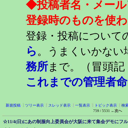
◆投稿者名・メール
登録時のものを使わ
登録・投稿について
ら
。うまくいかない
務所
（冒頭記
まで。
これまでの管理者命
新規投稿
┃
ツリー表示
┃
スレッド表示
┃
一覧表示
┃
トピック表示
┃
検
759 / 5531
←次へ
☆11/4(日)にあの制服向上委員会が大阪に来て集会デモに