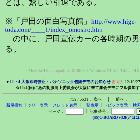
とは、嬉しい引退である。
※「戸田の面白写真館」
http://www.hige-
toda.com/____1/index_omosiro.htm
の中に、戸田宣伝カーの各時期の勇
る。
<Mozilla/4.0 (compatible; MSIE 8.0; Windows NT 5.1; Trident/4.
▼
11・4 大飯即時停止・パナソニック包囲デモのお知らせ
吉岡力
12/10/2
☆11/4(日)にあの制服向上委員会が大阪に来て集会デモにフル参加
｜
759 / 5531
←次へ
前へ→
新規投稿
┃
ツリー表示
┃
スレッド表示
┃
一覧表示
┃
トピック表示
┃
検
┃
ページ：
記事番号：
(SS)C-BOARD v3.8(とほほ改v