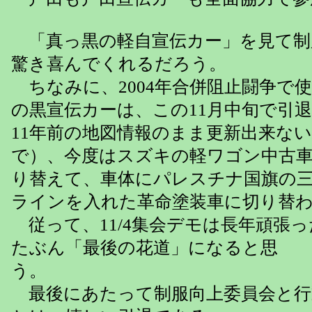
「真っ黒の軽自宣伝カー」を見て制
驚き喜んでくれるだろう。
ちなみに、2004年合併阻止闘争で
の黒宣伝カーは、この11月中旬で引
11年前の地図情報のまま更新出来な
で）、今度はスズキの軽ワゴン中古
り替えて、車体にパレスチナ国旗の
ラインを入れた革命塗装車に切り替
従って、11/4集会デモは長年頑張
たぶん「最後の花道」になると思
う。
最後にあたって制服向上委員会と行