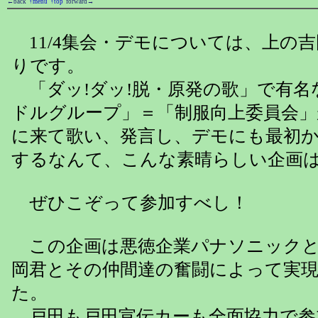
←back
↑menu
↑top
forward→
11/4集会・デモについては、上の
りです。
「ダッ!ダッ!脱・原発の歌」で有名
ドルグループ」＝「制服向上委員会」
に来て歌い、発言し、デモにも最初
するなんて、こんな素晴らしい企画
ぜひこぞって参加すべし！
この企画は悪徳企業パナソニックと
岡君とその仲間達の奮闘によって実
た。
戸田も戸田宣伝カーも全面協力で参