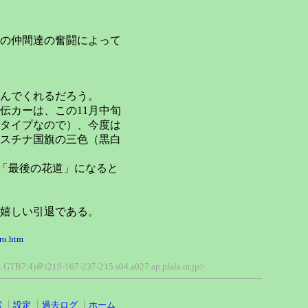
の仲間達の奮闘によって
んでくれるだろう。
伝カーは、この11月中旬
いタイプなので）、今度は
スチナ国旗の三色（黒白
ん「最後の花道」になると
嬉しい引退である。
ro.htm
0; GTB7.4)＠i219-167-237-215.s04.a027.ap.plala.or.jp>
索
┃
設定
┃
過去ログ
┃
ホーム