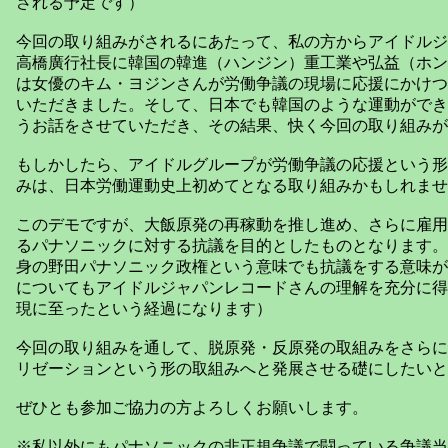
される予定です）
今回の取り組みがされるにあたって、私の方からアイドルジ
高橋廣行社長に韓国の韓進（ハンジン）重工業や弘益（ホン
は女優のキム・ヨジンさんが労働争議の現場に応援にかけつ
いただきました。そして、日本でも韓国のような運動ができ
うお話をさせていただき、その結果、快く今回の取り組みが
もしかしたら、アイドルグループが労働争議の応援という形
みは、日本労働運動史上初めてとなる取り組みかもしれませ
このデモですが、大飯原発の再稼動を推し進め、さらに雇用
るパナソニックに対する抗議を目的としたものとなります。
身の野田パナソニック政権という意味でも抗議をする意味が
についてもアイドルジャパンレコードさんの理解を充分に得
現に至ったという経過になります）
今回の取り組みを通して、脱原発・反原発の取組みをさらに
リゼーションという形の取組みへと発展させる礎にしたいと
ぜひとも参加ご協力の方よろしくお願いします。
※私以外にもパナソニックの非正規争議で闘っている争議当