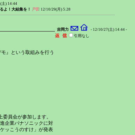
7(土) 14:44
するよ！大結集を！
戸田
12/10/29(月) 5:28
吉岡力
- 12/10/27(土) 14:44 -
引用なし
囲デモ』という取組みを行う
向上委員会が参加します。
進企業パナソニックに対
ケッこうのすけ」が発表