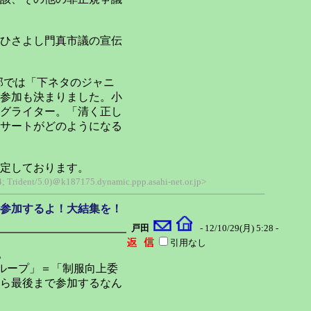
ひさよし門真市議の宣伝
部では「下ネタのジャニ
参加も決まりました。小
グライター。「清く正し
サートがどのようになる
定しております。
 Trident/5.0)＠k187175.dynamic.ppp.asahi-net.or.jp>
フル参加するよ！大結集を！
戸田
- 12/10/29(月) 5:28 -
引用なし
。
ループ」＝「制服向上委
ら最後まで参加するなん