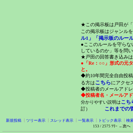
★この掲示板は戸田が「
この掲示板はジャンルを
ル1」
「掲示板のルール
●ここのルールを守らな
しているのか」等を問い
★戸田の回答書き込みは
●「Re：○○」形式の
と。
◆約10年間完全自由投
こちら
る方は
にアクセ
◆投稿者のメールアドレ
◆投稿者名・メールアド
こち
分かりやすい説明は
これまでの
訂）
新規投稿
┃
ツリー表示
┃
スレッド表示
┃
一覧表示
┃
トピック表示
┃
検
153 / 2575 ﾂﾘｰ
←次へ