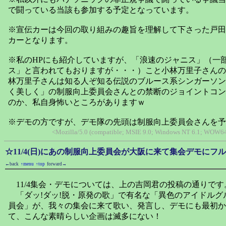
で闘っている当該も参加する予定となっています。
※宣伝カーは今回の取り組みの趣旨を理解して下さった戸田
カーとなります。
※私のHPにも紹介していますが、「浪速のジャニス」（一
ス」と言われてもおりますが・・・）こと小林万里子さんの
林万里子さんは知る人ぞ知る伝説のブルース系シンガーソン
く美しく」の制服向上委員会さんとの禁断のジョイントコン
のか、私自身怖いところがありますｗ
※デモの方ですが、デモ隊の先頭は制服向上委員会さんを予
<Mozilla/5.0 (compatible; MSIE 9.0; Windows NT 6.1; WOW64;
☆11/4(日)にあの制服向上委員会が大阪に来て集会デモに
←back
↑menu
↑top
forward→
11/4集会・デモについては、上の吉岡君の投稿の通りです
「ダッ!ダッ!脱・原発の歌」で有名な「異色のアイドルグ
員会」が、我々の集会に来て歌い、発言し、デモにも最初か
て、こんな素晴らしい企画は滅多にない！