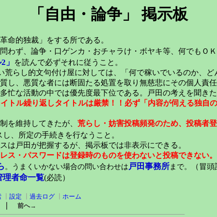
「自由・論争」 掲示板
革命的独裁」をする所である。
問わず、論争・口ゲンカ・おチャラけ・ボヤキ等、何でもＯＫ
2」
を読んで必ずそれに従うこと。
い荒らし的文句付け屋に対しては、「何で稼いでいるのか、ど
質し、悪質な者には断固たる処置を取り無慈悲にその個人責任
多忙な活動の中では優先度最下位である。戸田の考えを聞きた
元タイトル繰り返しタイトルは厳禁！！必ず「内容が伺える独自
稿制を維持してきたが、
荒らし・妨害投稿頻発のため、投稿者登
スし、所定の手続きを行なうこと。
スは戸田が把握するが、掲示板では非表示にできる。
レス・パスワードは登録時のものを使わないと投稿できない。
ら
戸田事務所
。うまくいかない場合の問い合わせは
まで。
（冒頭記
管理者命一覧
(必読）
索
┃
設定
┃
過去ログ
┃
ホーム
｜
前へ→