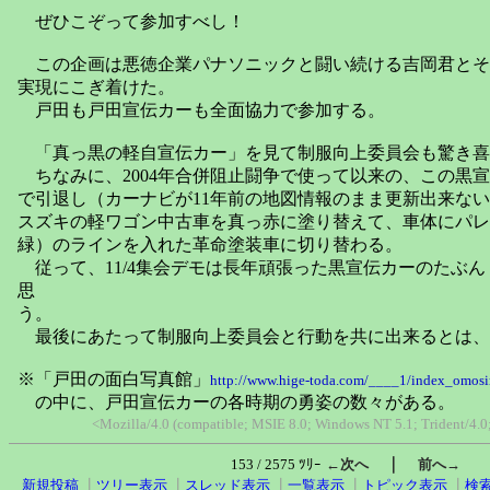
ぜひこぞって参加すべし！
この企画は悪徳企業パナソニックと闘い続ける吉岡君とそ
実現にこぎ着けた。
戸田も戸田宣伝カーも全面協力で参加する。
「真っ黒の軽自宣伝カー」を見て制服向上委員会も驚き喜
ちなみに、2004年合併阻止闘争で使って以来の、この黒宣
で引退し（カーナビが11年前の地図情報のまま更新出来な
スズキの軽ワゴン中古車を真っ赤に塗り替えて、車体にパレ
緑）のラインを入れた革命塗装車に切り替わる。
従って、11/4集会デモは長年頑張った黒宣伝カーのたぶ
思
う。
最後にあたって制服向上委員会と行動を共に出来るとは、
※「戸田の面白写真館」
http://www.hige-toda.com/____1/index_omosi
の中に、戸田宣伝カーの各時期の勇姿の数々がある。
<Mozilla/4.0 (compatible; MSIE 8.0; Windows NT 5.1; Trident/4.
｜
153 / 2575 ﾂﾘｰ
←次へ
前へ→
新規投稿
┃
ツリー表示
┃
スレッド表示
┃
一覧表示
┃
トピック表示
┃
検