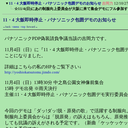
▼
11・4 大飯即時停止・パナソニック包囲デモのお知らせ
吉岡力
12/10/2
☆11/4(日)にあの制服向上委員会が大阪に来て集会デモにフル参加
11・4 大飯即時停止・パナソニック包囲デモのお知らせ
←back
↑menu
↑top
forward→
パナソニックPDP偽装請負争議当該の吉岡力です。
11月4日（日）に『11・4 大飯即時停止・パナソニック包
ことになりました。
詳細はこちらの私のHPをご覧下さい↓
http://yoshiokatsutomu.jimdo.com/
11月4日（日）13時30分 中之島公園女神像前集合
15時 デモ出発 ※雨天決行
主催:11・4 大飯即時停止・パナソニック包囲デモ実行委員会
今回のデモは「ダッ!ダッ!脱・原発の歌」で活躍する制服
制服向上委員会からは「脱原発」の訴えはもちろん、原発推
しても抗議の訴えがされる予定です。（新曲「ケッケッケッ