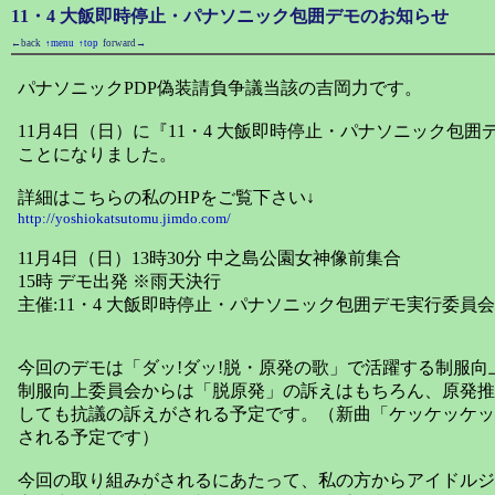
11・4 大飯即時停止・パナソニック包囲デモのお知らせ
←back
↑menu
↑top
forward→
パナソニックPDP偽装請負争議当該の吉岡力です。
11月4日（日）に『11・4 大飯即時停止・パナソニック包
ことになりました。
詳細はこちらの私のHPをご覧下さい↓
http://yoshiokatsutomu.jimdo.com/
11月4日（日）13時30分 中之島公園女神像前集合
15時 デモ出発 ※雨天決行
主催:11・4 大飯即時停止・パナソニック包囲デモ実行委員会
今回のデモは「ダッ!ダッ!脱・原発の歌」で活躍する制服
制服向上委員会からは「脱原発」の訴えはもちろん、原発推
しても抗議の訴えがされる予定です。（新曲「ケッケッケッ
される予定です）
今回の取り組みがされるにあたって、私の方からアイドルジ