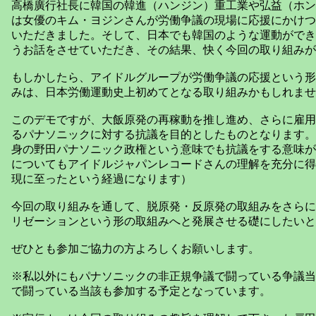
高橋廣行社長に韓国の韓進（ハンジン）重工業や弘益（ホン
は女優のキム・ヨジンさんが労働争議の現場に応援にかけつ
いただきました。そして、日本でも韓国のような運動ができ
うお話をさせていただき、その結果、快く今回の取り組みが
もしかしたら、アイドルグループが労働争議の応援という形
みは、日本労働運動史上初めてとなる取り組みかもしれませ
このデモですが、大飯原発の再稼動を推し進め、さらに雇用
るパナソニックに対する抗議を目的としたものとなります。
身の野田パナソニック政権という意味でも抗議をする意味が
についてもアイドルジャパンレコードさんの理解を充分に得
現に至ったという経過になります）
今回の取り組みを通して、脱原発・反原発の取組みをさらに
リゼーションという形の取組みへと発展させる礎にしたいと
ぜひとも参加ご協力の方よろしくお願いします。
※私以外にもパナソニックの非正規争議で闘っている争議当
で闘っている当該も参加する予定となっています。