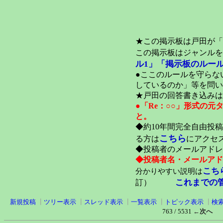
★この掲示板は戸田が「
この掲示板はジャンルを
ル1」
「掲示板のルール
●ここのルールを守らな
しているのか」等を問い
★戸田の回答書き込みは
●「Re：○○」形式の
と。
◆約10年間完全自由投
こちら
る方は
にアクセ
◆投稿者のメールアドレ
◆投稿者名・メールアド
こち
分かりやすい説明は
これまでの
訂）
新規投稿
┃
ツリー表示
┃
スレッド表示
┃
一覧表示
┃
トピック表示
┃
検
763 / 5531
←次へ