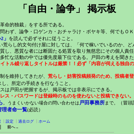
「自由・論争」 掲示板
革命的独裁」をする所である。
問わず、論争・口ゲンカ・おチャラけ・ボヤキ等、何でもＯＫ
2」
を読んで必ずそれに従うこと。
い荒らし的文句付け屋に対しては、「何で稼いでいるのか、ど
質し、悪質な者には断固たる処置を取り無慈悲にその個人責任
多忙な活動の中では優先度最下位である。戸田の考えを聞きた
元タイトル繰り返しタイトルは厳禁！！必ず「内容が伺える独自
稿制を維持してきたが、
荒らし・妨害投稿頻発のため、投稿者登
スし、所定の手続きを行なうこと。
スは戸田が把握するが、掲示板では非表示にできる。
レス・パスワードは登録時のものを使わないと投稿できない。
ら
戸田事務所
。うまくいかない場合の問い合わせは
まで。
（冒頭記
管理者命一覧
(必読）
索
┃
設定
┃
過去ログ
┃
ホーム
｜
前へ→