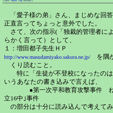
←back
↑menu
↑top
forward→
「愛子様の弟」さん、まじめな回答
正直言ってちょっと意外でした。
さて、次の指示(「独裁的管理者に
らかく言って）として、
１：増田都子先生ＨＰ
を隅か
http://www.masudamiyako.sakura.ne.jp/
くり読むこと。
特に「生徒が不登校になったのは
いうあなたの書き込みで言えば、
●第一次平和教育攻撃事件 ね
立16中｣事件
の部分は十分に読み込んで考えてみ