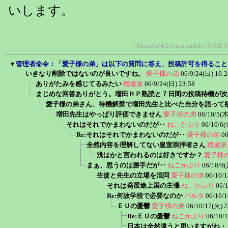
いします。
<Mozilla/4.0 (compatible; MSIE
▼
管理者命令：「愛子様の弟」は以下の質問に答え、投稿許可を得ること
いきなり削除ではないのが良いですね。
愛子様の弟
06/9/24(日) 10:2
ありがたみを感じてるみたい
穏健派
06/9/24(日) 23:58
まじめな回答ありがとう。増田ＨＰ熟読と７日間の投稿待機が次
愛子様の弟さん、待機解禁で増田先生と比べた自分を語って
増田先生はやっぱり評価できません
愛子様の弟
06/10/5(木
それはそれでかまわないのだが‥
ねこかぶり
06/10/6(
Re:それはそれでかまわないのだが‥
愛子様の弟
06
全然内容を理解してない皇室崇拝者さん
穏健派
浅はかと言われるのは好きですか？
愛子様
まぁ、思うのは勝手だが‥
ねこかぶり
06/10/9(
生徒と先生の立場を混同
愛子様の弟
06/10/1
それは発展途上国の主張
ねこかぶり
06/
Re:何故学校で必要なのか
パルタ
06/10/1
ＥＵの憂鬱
愛子様の弟
06/10/17(火) 2
Re:ＥＵの憂鬱
ねこかぶり
06/10/
日本は全然違うと思いますがね・