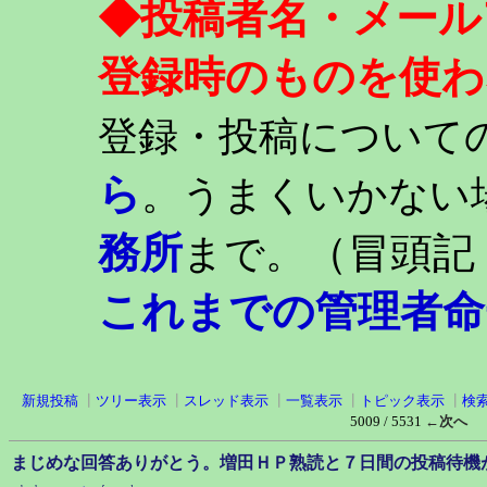
◆投稿者名・メール
登録時のものを使わ
登録・投稿について
ら
。うまくいかない
務所
（冒頭記
まで。
これまでの管理者命
新規投稿
┃
ツリー表示
┃
スレッド表示
┃
一覧表示
┃
トピック表示
┃
検
5009 / 5531
←次へ
まじめな回答ありがとう。増田ＨＰ熟読と７日間の投稿待機