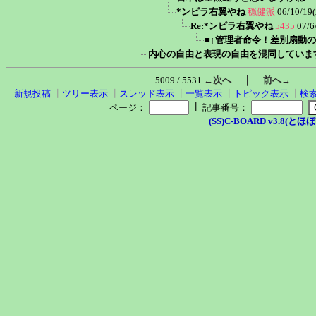
*ンピラ右翼やね
穏健派
06/10/19
Re:*ンピラ右翼やね
5435
07/6
■↑管理者命令！差別扇動の
内心の自由と表現の自由を混同していま
｜
5009 / 5531
←次へ
前へ→
新規投稿
┃
ツリー表示
┃
スレッド表示
┃
一覧表示
┃
トピック表示
┃
検
┃
ページ：
記事番号：
(SS)C-BOARD v3.8(とほほ改v