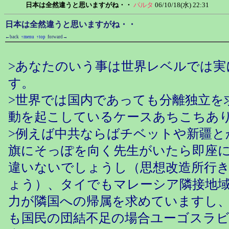
日本は全然違うと思いますがね・・
パルタ
06/10/18(水) 22:31
日本は全然違うと思いますがね・・
←back
↑menu
↑top
forward→
>あなたのいう事は世界レベルでは実
す。
>世界では国内であっても分離独立を
動を起こしているケースあちこちあ
>例えば中共ならばチベットや新疆と
旗にそっぽを向く先生がいたら即座
違いないでしょうし（思想改造所行
ょう）、タイでもマレーシア隣接地
力が隣国への帰属を求めていますし
も国民の団結不足の場合ユーゴスラ