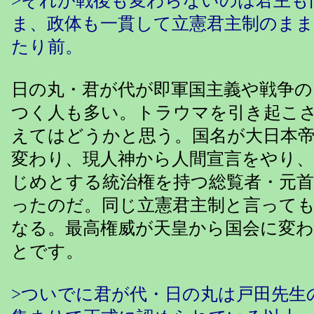
>それが戦後も変わらないのは君主も
ま、政体も一貫して立憲君主制のま
たり前。
日の丸・君が代が即軍国主義や戦争
つく人も多い。トラウマを引き起こ
えてはどうかと思う。国名が大日本
変わり、現人神から人間宣言をやり、
じめとする統治権を持つ総覧者・元
ったのだ。同じ立憲君主制と言って
なる。最高権威が天皇から国会に変
とです。
>ついでに君が代・日の丸は戸田先生