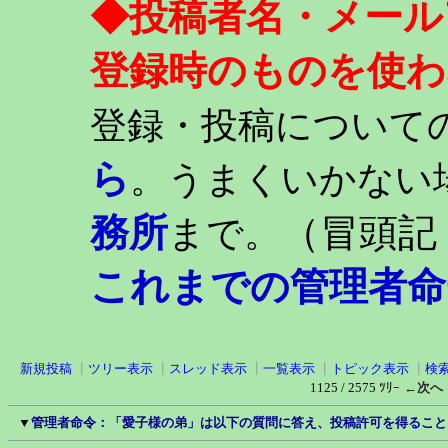
◆投稿者名・メール
登録時のものを使わ
登録・投稿について
ら
。うまくいかない
務所
（冒頭記
まで。
これまでの管理者命
新規投稿
┃
ツリー表示
┃
スレッド表示
┃
一覧表示
┃
トピック表示
┃
検
1125 / 2575 ﾂﾘｰ
←次へ
▼
管理者命令：「愛子様の弟」は以下の質問に答え、投稿許可を得ること