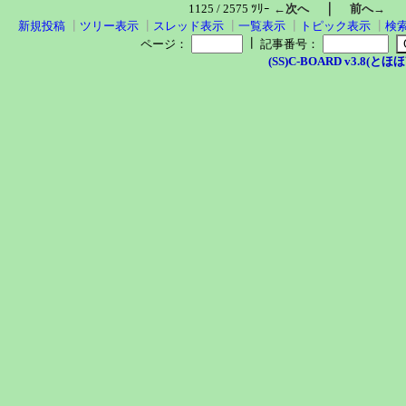
｜
1125 / 2575 ﾂﾘｰ
←次へ
前へ→
新規投稿
┃
ツリー表示
┃
スレッド表示
┃
一覧表示
┃
トピック表示
┃
検
┃
ページ：
記事番号：
(SS)C-BOARD v3.8(とほほ改v