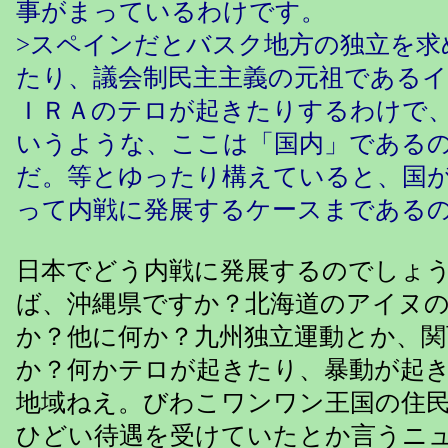
事がまっているわけです。
>スペインだとバスク地方の独立を求
たり、議会制民主主義の元祖である
ＩＲＡのテロが起きたりするわけで
いうような、ここは「国内」である
だ。等とゆったり構えていると、国
って内戦に発展するケースまである
日本でどう内戦に発展するのでしょ
ば、沖縄県ですか？北海道のアイヌ
か？他に何か？九州独立運動とか、関
か？何かテロが起きたり、暴動が起
地域ねえ。びわこワンワン王国の住
ひどい待遇を受けていたとか言うニ