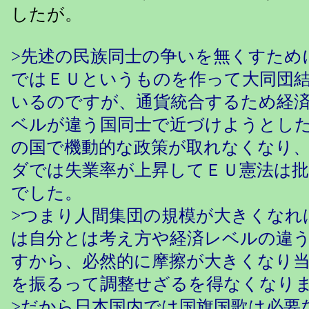
したが。
>先述の民族同士の争いを無くすため
ではＥＵというものを作って大同団
いるのですが、通貨統合するため経
ベルが違う国同士で近づけようとし
の国で機動的な政策が取れなくなり
ダでは失業率が上昇してＥＵ憲法は
でした。
>つまり人間集団の規模が大きくなれ
は自分とは考え方や経済レベルの違
すから、必然的に摩擦が大きくなり
を振るって調整せざるを得なくなり
>だから日本国内では国旗国歌は必要