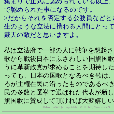
集まりで正式に認められている以上
で認められた事になるのです。
>だからそれを否定する公務員などと
生のような立法に携わる人間にとっ
戴天の敵だと思いますよ。
私は立法府で一部の人に戦争を想起さ
歌から戦後日本にふさわしい国旗国
うに革新政党が求めることを期待し
っても、日本の国歌となるべき歌は
ろが主権在民に沿ったものであるべ
民の多数と選挙で選ばれた代表が新
旗国歌に賛成して頂ければ大変嬉し
<Mozilla/4.0 (compatible; MSIE 6.0; Windows NT 5