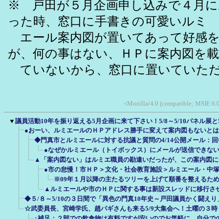
※ 戸田が５月企画申し込みで４月
った時、窓口に手書きの可愛いルミ
エール案内図が置いてあって好感を
が、何の事はない、ＨＰに案内図を
ていないから、窓口に置いていただ
<Mozilla/4.0 (compatible; MSIE 6.
▼
議員活動10年を振り返える5月企画に来て下さい！5/8～5/10パネル展と
●おーい、ルミエールのＨＰアドレス勝手に変えて案内図もないと
◆門真市とルミエールに対する抗議と質問の4/14公開メール：回答期
●なぜかルミエール（トイボックス）にメールが送信できな
▲「案内図ない」はルミエ職員の勘違いだったが、この案内図に
●市の怠慢！市ＨＰ＞文化・社会教育施設＞ルミエール・中
※09年１月以降の主たるツリーを上げて順番を整えるた
▲ルミエールや市のＨＰに関する事は新設スレッドに移行さ
◆５/８～5/10の３日間で「異色の門真10年史～戸田議員かく闘え
☆武委員長、宮崎学氏、趙パギさんも来る5/9大集会へ！土曜の３
↑補足：２部での飲食物は有料ですが安いのでお気軽に。自分で