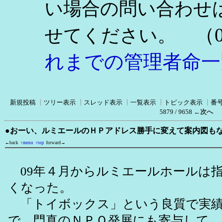
い場合の問い合わせ
（0
せてください。
れまでの管理者命一
新規投稿
┃
ツリー表示
┃
スレッド表示
┃
一覧表示
┃
トピック表示
┃
番
5879 / 9658
←次へ
●おーい、ルミエールのＨＰアドレス勝手に変えて案内図も
←back
↑menu
↑top
forward→
09年４月からルミエールホールは
くなった。
「トイボックス」という良質で実績
で、門真のＮＰＯ発展にも寄与して