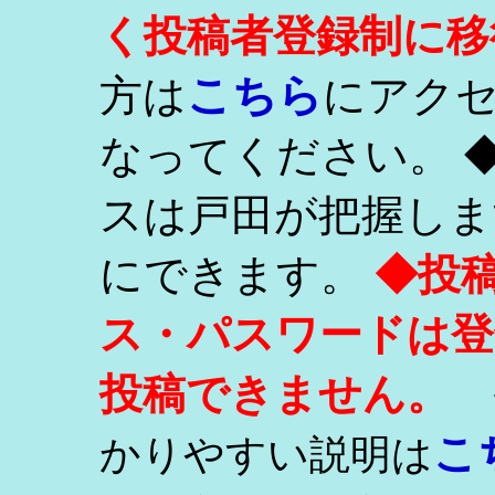
く投稿者登録制に移
こちら
方は
にアク
なってください。 
スは戸田が把握しま
にできます。
◆投
ス・パスワードは登
投稿できません。
こ
かりやすい説明は