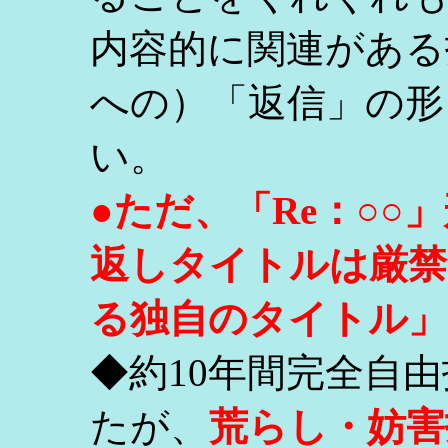
内容的に関連がある
への）「返信」の形
い。
●ただ、「Re：○
返しタイトルは厳禁
る独自のタイトル」
◆約10年間完全自
たが、
荒らし・妨害