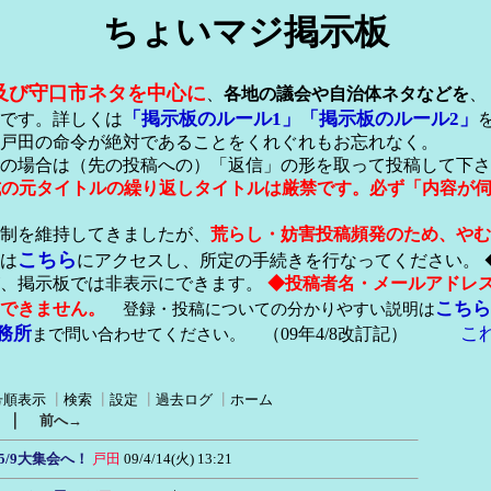
ちょいマジ掲示板
及び守口市ネタを中心に
、
各地の議会や自治体ネタなどを
、
「掲示板のルール1」
「掲示板のルール2」
です。詳しくは
戸田の命令が絶対であることをくれぐれもお忘れなく。
の場合は（先の投稿への）「返信」の形を取って投稿して下さ
形式の元タイトルの繰り返しタイトルは厳禁です。必ず「内容が
稿制を維持してきましたが、
荒らし・妨害投稿頻発のため、やむ
こちら
は
にアクセスし、所定の手続きを行なってください。 
が、掲示板では非表示にできます。
◆投稿者名・メールアドレ
こちら
できません。
登録・投稿についての分かりやすい説明は
務所
こ
まで問い合わせてください。
（09年4/8改訂記）
号順表示
┃
検索
┃
設定
┃
過去ログ
┃
ホーム
｜
前へ→
5/9大集会へ！
戸田
09/4/14(火) 13:21