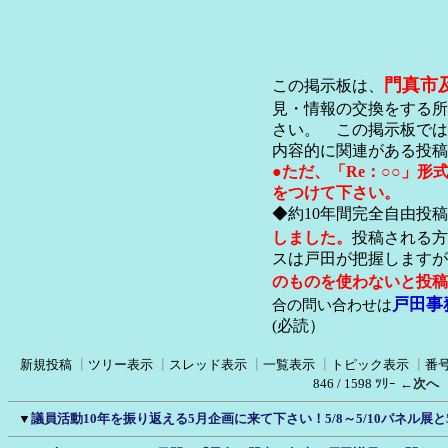
門真市
この掲示板は、
見・情報の交換をする所
さい。 この掲示板では
内容的に関連がある投稿
●ただ、「Re：○○」
をつけて下さい。
◆約10年間完全自由投
しました。
投稿される方
スは戸田が把握します
のものを使わないと投稿
戸田事
合の問い合わせは
(必読）
新規投稿
┃
ツリー表示
┃
スレッド表示
┃
一覧表示
┃
トピック表示
┃
番
846 / 1598 ﾂﾘｰ
←次へ
▼
議員活動10年を振り返える5月企画に来て下さい！5/8～5/10パネル展と