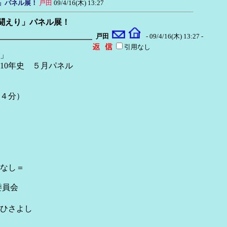
り」パネル展！
戸田
09/4/16(木) 13:27
く闘えり」パネル展！
戸田
- 09/4/16(木) 13:27 -
引用なし
展」
５月パネル
４分）
し＝
委員会
よし