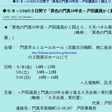
◆５/８～5/10の３日間で「異色の門真10年史～戸田議員かく闘え
◆５/８～5/10の３日間で「異色の門真10年史～戸田議員か
←back
↑menu
↑top
forward→
★「異色の門真10年史～戸田議員かく闘えり。５月パネル
（略称：「異色の門真10年史 
展」）
会場： 門真市ルミエールホール（京阪古川橋駅、南に徒歩
http://kadoma.npotoybox.jp/lumi.html
の２階展示ホールにて
日時：５/８(金) 14時～22時
5/9 (土) 10時～22時
5/10 (日) 10時～16時
＝入場無料。託児な
主催： ＜戸田議員と門真の10年を振り返る５月企画＞実行
（略称：「５月企画」実行委）
代表：戸田ひさ
連絡先：門真市新橋町12-18-207 戸田事務所