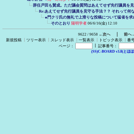
辞任戸田も賛成。ただ議会質問はあえてせず先行議員を見
Re:あえてせず先行議員を見守る手法？？ それって何
●門クリ氏の無礼で上滑りな投稿について猛省を求
そのとおり
陽明学者
06/6/16(金) 12:10
｜
9622 / 9658
←次へ
前へ
新規投稿
┃
ツリー表示
┃
スレッド表示
┃
一覧表示
┃
トピック表示
┃
番
┃
ページ：
記事番号：
(SS)C-BOARD v3.8(とほほ改v