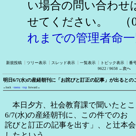
い場合の問い合わせ
（0
せてください。
れまでの管理者命一
新規投稿
┃
ツリー表示
┃
スレッド表示
┃
一覧表示
┃
トピック表示
┃
番
9622 / 9658
←次へ
明日6/7(水)の産経朝刊に「お詫びと訂正の記事」が出ると
←back
↑menu
↑top
forward→
本日夕方、社会教育課で聞いたとこ
6/7(水)の産経朝刊に、この件でのお
詫びと訂正の記事を出す」、と辻本会
したという。