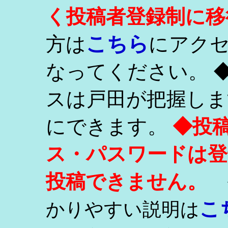
く投稿者登録制に移
こちら
方は
にアク
なってください。 
スは戸田が把握しま
にできます。
◆投
ス・パスワードは登
投稿できません。
こ
かりやすい説明は