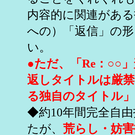
内容的に関連がある
への）「返信」の形
い。
●ただ、「Re：○
返しタイトルは厳禁
る独自のタイトル」
◆約10年間完全自
たが、
荒らし・妨害