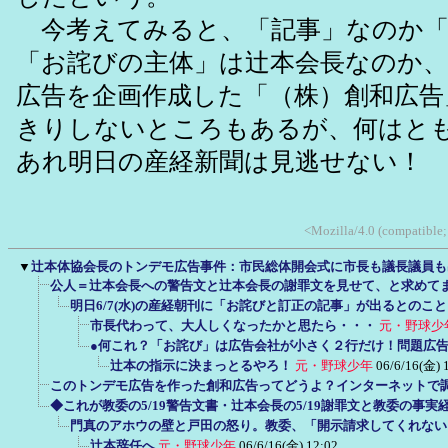
今考えてみると、「記事」なのか「
「お詫びの主体」は辻本会長なのか、
広告を企画作成した「（株）創和広告
きりしないところもあるが、何はと
あれ明日の産経新聞は見逃せない！
<Mozilla/4.0 (compatibl
▼
辻本体協会長のトンデモ広告事件：市民総体開会式に市長も議長議員も
公人＝辻本会長への警告文と辻本会長の謝罪文を見せて、と求めて
明日6/7(水)の産経朝刊に「お詫びと訂正の記事」が出るとのこ
市長代わって、大人しくなったかと思たら・・・
元・野球少
●何これ？「お詫び」は広告会社が小さく２行だけ！問題広
辻本の指示に決まっとるやろ！
元・野球少年
06/6/16(金) 
このトンデモ広告を作った創和広告ってどうよ？インターネットで
◆これが教委の5/19警告文書・辻本会長の5/19謝罪文と教委の事実
門真のアホウの壁と戸田の怒り。教委、「開示請求してくれない
辻本辞任へ
元・野球少年
06/6/16(金) 12:02