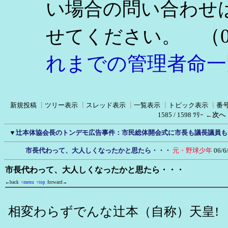
い場合の問い合わせ
（0
せてください。
れまでの管理者命一
新規投稿
┃
ツリー表示
┃
スレッド表示
┃
一覧表示
┃
トピック表示
┃
番
1585 / 1598 ﾂﾘｰ
←次へ
▼
辻本体協会長のトンデモ広告事件：市民総体開会式に市長も議長議員も
市長代わって、大人しくなったかと思たら・・・
元・野球少年
06/6
市長代わって、大人しくなったかと思たら・・・
←back
↑menu
↑top
forward→
相変わらずでんな辻本（自称）天皇!