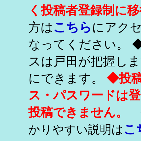
く投稿者登録制に移
こちら
方は
にアク
なってください。 
スは戸田が把握しま
にできます。
◆投
ス・パスワードは登
投稿できません。
こ
かりやすい説明は