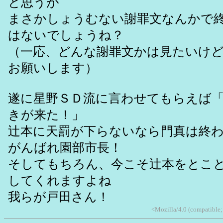
と思うが
まさかしょうむない謝罪文なんかで
はないでしょうね？
（一応、どんな謝罪文かは見たいけ
お願いします）
遂に星野ＳＤ流に言わせてもらえば
きが来た！」
辻本に天罰が下らないなら門真は終
がんばれ園部市長！
そしてもちろん、今こそ辻本をとこ
してくれますよね
我らが戸田さん！
<Mozilla/4.0 (compatibl