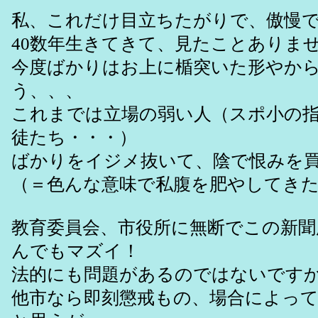
私、これだけ目立ちたがりで、傲慢
40数年生きてきて、見たことありま
今度ばかりはお上に楯突いた形やか
う、、、
これまでは立場の弱い人（スポ小の
徒たち・・・）
ばかりをイジメ抜いて、陰で恨みを
（＝色んな意味で私腹を肥やしてき
教育委員会、市役所に無断でこの新聞
んでもマズイ！
法的にも問題があるのではないです
他市なら即刻懲戒もの、場合によっ