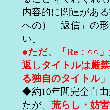
内容的に関連がある
への）「返信」の形
い。
●ただ、「Re：○
返しタイトルは厳禁
る独自のタイトル」
◆約10年間完全自
たが、
荒らし・妨害