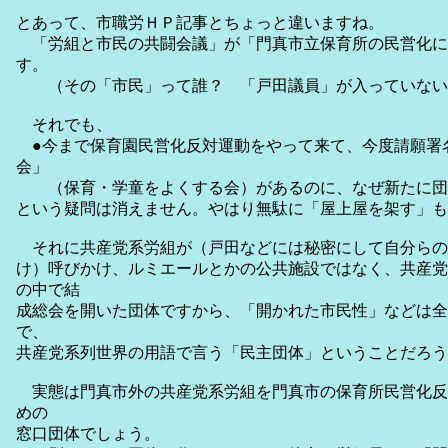
とあって、市職労ＨＰ記事とちょっと違いますね。
「労組と市民の共闘会議」が「門真市立保育所の民営化に
す。
（その「市民」って誰？ 「戸田議員」が入っていない
それでも、
●今まで保育園民営化反対運動をやって来て、今度請願署
会」
（保育・学童をよくする会）があるのに、なぜ新たに団
という疑問は消えません。やはり無駄に「屋上屋を架す」も
それに共産党系労組が（戸田などには秘密にして自分らの
け）呼びかけ、ルミエールとかの公共施設ではなく、共産党
の中で結
成総会を開いた団体ですから、「開かれた市民性」などは全
で、
共産党系列世界の用語で言う「民主団体」ということだろう
実態は門真市外の共産党系労組を門真市の保育所民営化反
めの
窓口団体でしょう。