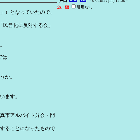
戸田
- 07/10/27(土) 12:50 -
引用なし
」）となっていたので、
「民営化に反対する会」
。
では
うか。
います。
真市アルバイト分会・門
することになったもので