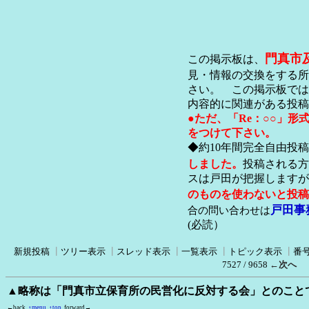
門真市
この掲示板は、
見・情報の交換をする所
さい。 この掲示板では
内容的に関連がある投稿
●ただ、「Re：○○」
をつけて下さい。
◆約10年間完全自由投
しました。
投稿される方
スは戸田が把握します
のものを使わないと投稿
戸田事
合の問い合わせは
(必読）
新規投稿
┃
ツリー表示
┃
スレッド表示
┃
一覧表示
┃
トピック表示
┃
番
7527 / 9658
←次へ
▲略称は「門真市立保育所の民営化に反対する会」とのこと
←back
↑menu
↑top
forward→