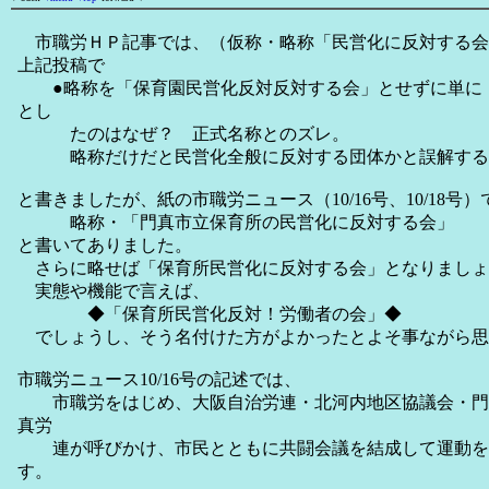
市職労ＨＰ記事では、（仮称・略称「民営化に反対する会
上記投稿で
●略称を「保育園民営化反対反対する会」とせずに単に
とし
たのはなぜ？ 正式名称とのズレ。
略称だけだと民営化全般に反対する団体かと誤解する
と書きましたが、紙の市職労ニュース（10/16号、10/18号）
略称・「門真市立保育所の民営化に反対する会」
と書いてありました。
さらに略せば「保育所民営化に反対する会」となりましょ
実態や機能で言えば、
◆「保育所民営化反対！労働者の会」◆
でしょうし、そう名付けた方がよかったとよそ事ながら思
市職労ニュース10/16号の記述では、
市職労をはじめ、大阪自治労連・北河内地区協議会・門
真労
連が呼びかけ、市民とともに共闘会議を結成して運動を
す。