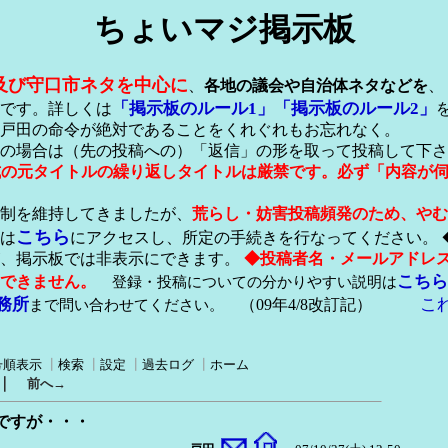
ちょいマジ掲示板
及び守口市ネタを中心に
、
各地の議会や自治体ネタなどを
、
「掲示板のルール1」
「掲示板のルール2」
です。詳しくは
戸田の命令が絶対であることをくれぐれもお忘れなく。
の場合は（先の投稿への）「返信」の形を取って投稿して下さ
形式の元タイトルの繰り返しタイトルは厳禁です。必ず「内容が
稿制を維持してきましたが、
荒らし・妨害投稿頻発のため、やむ
こちら
は
にアクセスし、所定の手続きを行なってください。 
が、掲示板では非表示にできます。
◆投稿者名・メールアドレ
こちら
できません。
登録・投稿についての分かりやすい説明は
務所
こ
まで問い合わせてください。
（09年4/8改訂記）
号順表示
┃
検索
┃
設定
┃
過去ログ
┃
ホーム
｜
前へ→
ですが・・・