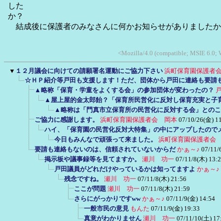
した
か？
結成後に保護者のみなさんに何かお知らせがありましたか
<Mozilla/4.0 (compatible; MSIE 6.0;
▼
１２月議会に向けての請願署名運動にご協力下さい
浜町保育園保護者
☆ＨＰ紹介等戸田も支援します！ただ、団体から戸田に連絡も要請
▲略称「保育・学童をよくする会」の参加団体が変わったの？
▲屋上屋的金太郎飴？「保育所民営化に反対し保育充実と子
▲略称は「門真市立保育所の民営化に反対する会」とのこ
ご協力に感謝します。
浜町保育園保護者会 岡本
07/10/26(金) 1
ハイ、「保育園の民営化反対大特集」の中にアップしたので
今日もみんなで頑張って来ました。
浜町保育園保護者会
要請も連絡もないのは、信頼されていないからだ
かぁ～♪
07/11/
掲示板や議事録等を見てますか。
瀬川 功一
07/11/8(木) 13:
戸田議員がどれだけやっているかは知ってますよ
かぁ～♪
残念ですね。
瀬川 功一
07/11/8(木) 21:56
ここが問題
瀬川 功一
07/11/8(木) 21:59
さらにがっかりですww
かぁ～♪
07/11/9(金) 14:54
一般市民の意見
もんた
07/11/9(金) 19:33
真意がわかりません
瀬川 功一
07/11/10(土) 17