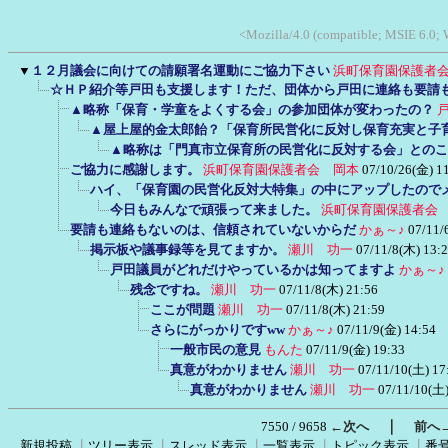
<Mozilla/4.0 (compatible; MSIE 6.0;
▼
１２月議会に向けての請願署名運動にご協力下さい
浜町保育園保護者
☆ＨＰ紹介等戸田も支援します！ただ、団体から戸田に連絡も要請
▲略称「保育・学童をよくする会」の参加団体が変わったの？
▲屋上屋的金太郎飴？「保育所民営化に反対し保育充実と子
▲略称は「門真市立保育所の民営化に反対する会」とのこ
ご協力に感謝します。
浜町保育園保護者会 岡本
07/10/26(金) 1
ハイ、「保育園の民営化反対大特集」の中にアップしたので
今日もみんなで頑張って来ました。
浜町保育園保護者会
要請も連絡もないのは、信頼されていないからだ
かぁ～♪
07/11/
掲示板や議事録等を見てますか。
瀬川 功一
07/11/8(木) 13:
戸田議員がどれだけやっているかは知ってますよ
かぁ～♪
残念ですね。
瀬川 功一
07/11/8(木) 21:56
ここが問題
瀬川 功一
07/11/8(木) 21:59
さらにがっかりですww
かぁ～♪
07/11/9(金) 14:54
一般市民の意見
もんた
07/11/9(金) 19:33
真意がわかりません
瀬川 功一
07/11/10(土) 17
真意がわかりません
瀬川 功一
07/11/10(土)
｜
7550 / 9658
←次へ
前へ
新規投稿
┃
ツリー表示
┃
スレッド表示
┃
一覧表示
┃
トピック表示
┃
番