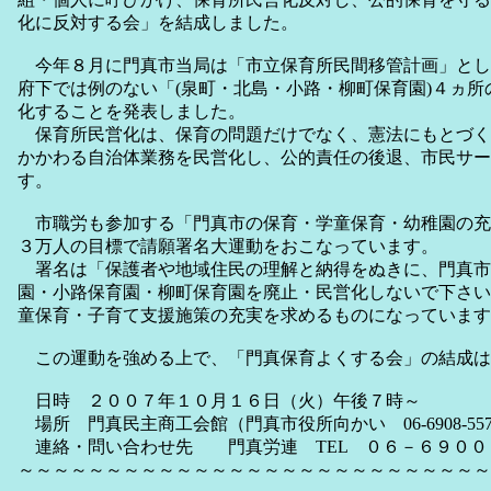
化に反対する会」を結成しました。
今年８月に門真市当局は「市立保育所民間移管計画」として
府下では例のない「(泉町・北島・小路・柳町保育園)４ヵ
化することを発表しました。
保育所民営化は、保育の問題だけでなく、憲法にもとづく
かかわる自治体業務を民営化し、公的責任の後退、市民サー
す。
市職労も参加する「門真市の保育・学童保育・幼稚園の充
３万人の目標で請願署名大運動をおこなっています。
署名は「保護者や地域住民の理解と納得をぬきに、門真市
園・小路保育園・柳町保育園を廃止・民営化しないで下さい
童保育・子育て支援施策の充実を求めるものになっています
この運動を強める上で、「門真保育よくする会」の結成は
日時 ２００７年１０月１６日（火）午後７時～
場所 門真民主商工会館（門真市役所向かい 06-6908-557
連絡・問い合わせ先 門真労連 TEL ０６－６９００
～～～～～～～～～～～～～～～～～～～～～～～～～～～