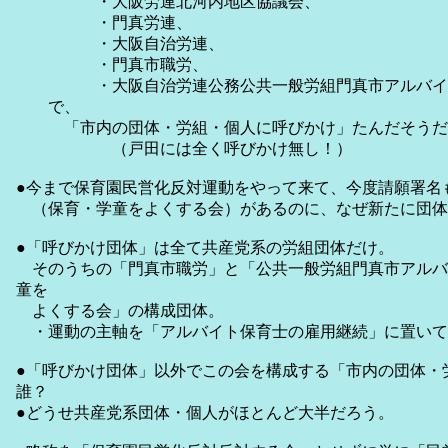
・大阪労連北河内地区協議会、
・門真労連、
・大阪自治労連、
・門真市職労、
・大阪自治労連公務公共一般労組門真市アルバイ
で、
「市内の団体・労組・個人に呼びかけ」たんだそうだ
（戸田には全く呼びかけ無し！）
●今まで保育園民営化反対運動をやって来て、今度請願署名
（保育・学童をよくする会）があるのに、なぜ新たに団体
●「呼びかけ団体」は全て共産党系の労組団体だけ。
そのうちの「門真市職労」と「公共一般労組門真市アルバ
童を
よくする会」の構成団体。
・運動の主軸を「アルバイト保育士の雇用継続」に置いて
●「呼びかけ団体」以外でこの会を構成する「市内の団体・
誰？
●どうせ共産党系団体・個人がほとんど大半だろう。