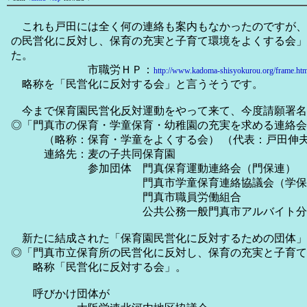
これも戸田には全く何の連絡も案内もなかったのですが、10
の民営化に反対し、保育の充実と子育て環境をよくする会」
た。
市職労ＨＰ：
http://www.kadoma-shisyokurou.org/frame.htm
略称を「民営化に反対する会」と言うそうです。
今まで保育園民営化反対運動をやって来て、今度請願署名
◎「門真市の保育・学童保育・幼稚園の充実を求める連絡会
（略称：保育・学童をよくする会） （代表：戸田伸
連絡先：麦の子共同保育園
参加団体 門真保育運動連絡会（門保連）
門真市学童保育連絡協議会（
門真市職員労働組合
公共公務一般門真市アルバイト分
新たに結成された「保育園民営化に反対するための団体」
◎「門真市立保育所の民営化に反対し、保育の充実と子育て
略称「民営化に反対する会」。
呼びかけ団体が