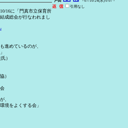
戸田
- 07/10/24(水) 0:07 -
引用なし
/16に「門真市立保育所
結成総会が行なわれまし
l
も進めているのが、
」
夫氏）
学保協）
会
が、
環境をよくする会」