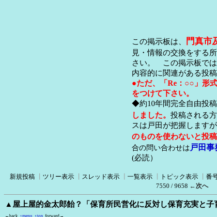
門真市
この掲示板は、
見・情報の交換をする所
さい。 この掲示板では
内容的に関連がある投稿
●ただ、「Re：○○」
をつけて下さい。
◆約10年間完全自由投
しました。
投稿される方
スは戸田が把握します
のものを使わないと投稿
戸田事
合の問い合わせは
(必読）
新規投稿
┃
ツリー表示
┃
スレッド表示
┃
一覧表示
┃
トピック表示
┃
番
7550 / 9658
←次へ
▲屋上屋的金太郎飴？「保育所民営化に反対し保育充実と子
←back
↑menu
↑top
forward→