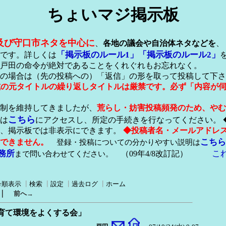
ちょいマジ掲示板
及び守口市ネタを中心に
、
各地の議会や自治体ネタなどを
、
「掲示板のルール1」
「掲示板のルール2」
です。詳しくは
戸田の命令が絶対であることをくれぐれもお忘れなく。
の場合は（先の投稿への）「返信」の形を取って投稿して下さ
形式の元タイトルの繰り返しタイトルは厳禁です。必ず「内容が
稿制を維持してきましたが、
荒らし・妨害投稿頻発のため、やむ
こちら
は
にアクセスし、所定の手続きを行なってください。 
が、掲示板では非表示にできます。
◆投稿者名・メールアドレ
こちら
できません。
登録・投稿についての分かりやすい説明は
務所
こ
まで問い合わせてください。
（09年4/8改訂記）
号順表示
┃
検索
┃
設定
┃
過去ログ
┃
ホーム
｜
前へ→
育て環境をよくする会」