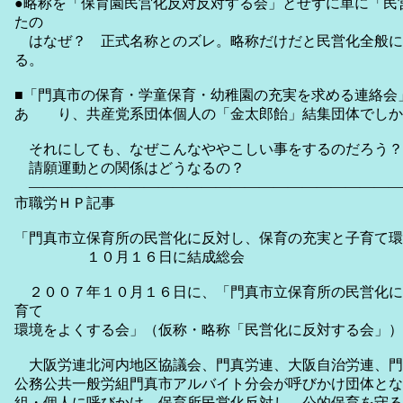
●略称を「保育園民営化反対反対する会」とせずに単に「民
たの
はなぜ？ 正式名称とのズレ。略称だけだと民営化全般に
る。
■「門真市の保育・学童保育・幼稚園の充実を求める連絡会
あ り、共産党系団体個人の「金太郎飴」結集団体でしか
それにしても、なぜこんなややこしい事をするのだろう？
請願運動との関係はどうなるの？
――――――――――――――――――――――――――
市職労ＨＰ記事
「門真市立保育所の民営化に反対し、保育の充実と子育て環
１０月１６日に結成総会
２００７年１０月１６日に、「門真市立保育所の民営化に
育て
環境をよくする会」（仮称・略称「民営化に反対する会」）
大阪労連北河内地区協議会、門真労連、大阪自治労連、門
公務公共一般労組門真市アルバイト分会が呼びかけ団体とな
組・個人に呼びかけ、保育所民営化反対し、公的保育を守る