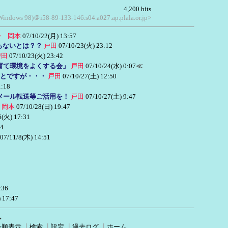
4,200 hits
 Windows 98)＠i58-89-133-146.s04.a027.ap.plala.or.jp>
会 岡本
07/10/22(月) 13:57
もないとは？？
戸田
07/10/23(火) 23:12
戸田
07/10/23(火) 23:42
育て環境をよくする会」
戸田
07/10/24(水) 0:07
≪
とですが・・・
戸田
07/10/27(土) 12:50
1:18
メール転送等ご活用を！
戸田
07/10/27(土) 9:47
 岡本
07/10/28(日) 19:47
6(火) 17:31
24
07/11/8(木) 14:51
:36
 17:47
→
号順表示
┃
検索
┃
設定
┃
過去ログ
┃
ホーム