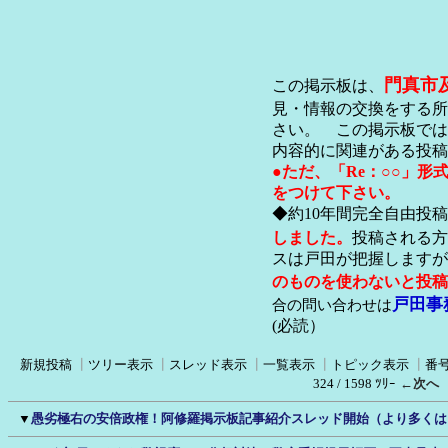
門真市
この掲示板は、
見・情報の交換をする所
さい。 この掲示板では
内容的に関連がある投稿
●ただ、「Re：○○」
をつけて下さい。
◆約10年間完全自由投
しました。
投稿される方
スは戸田が把握します
のものを使わないと投稿
戸田事
合の問い合わせは
(必読）
新規投稿
┃
ツリー表示
┃
スレッド表示
┃
一覧表示
┃
トピック表示
┃
番
324 / 1598 ﾂﾘｰ
←次へ
▼
愚劣極右の安倍政権！阿修羅掲示板記事紹介スレッド開始（より多くは