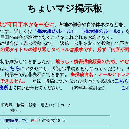
ちょいマジ掲示板
及び守口市ネタを中心に
、
各地の議会や自治体ネタなどを
、
「掲示板のルール1」
「掲示板のルール2」
です。詳しくは
戸田の命令が絶対であることをくれぐれもお忘れなく。
の場合は（先の投稿への）「返信」の形を取って投稿して下さ
形式の元タイトルの繰り返しタイトルは厳禁です。必ず「内容が
稿制を維持してきましたが、
荒らし・妨害投稿頻発のため、やむ
こちら
は
にアクセスし、所定の手続きを行なってください。 
が、掲示板では非表示にできます。
◆投稿者名・メールアドレ
こちら
できません。
登録・投稿についての分かりやすい説明は
務所
こ
まで問い合わせてください。
（09年4/8改訂記）
号順表示
┃
検索
┃
設定
┃
過去ログ
┃
ホーム
｜
前へ→
「自由論争」で）
戸田
15/7/9(木) 18:15