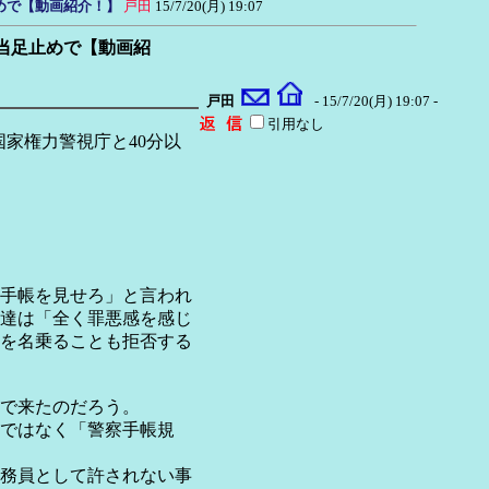
めで【動画紹介！】
戸田
15/7/20(月) 19:07
当足止めで【動画紹
戸田
- 15/7/20(月) 19:07 -
引用なし
国家権力警視庁と40分以
手帳を見せろ」と言われ
達は「全く罪悪感を感じ
を名乗ることも拒否する
で来たのだろう。
ではなく「警察手帳規
務員として許されない事