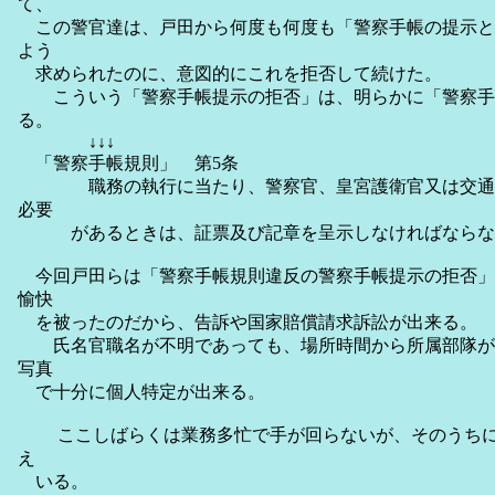
て、
この警官達は、戸田から何度も何度も「警察手帳の提示と
よう
求められたのに、意図的にこれを拒否して続けた。
こういう「警察手帳提示の拒否」は、明らかに「警察手
る。
↓↓↓
「警察手帳規則」 第5条
職務の執行に当たり、警察官、皇宮護衛官又は交通巡
必要
があるときは、証票及び記章を呈示しなければならな
今回戸田らは「警察手帳規則違反の警察手帳提示の拒否」
愉快
を被ったのだから、告訴や国家賠償請求訴訟が出来る。
氏名官職名が不明であっても、場所時間から所属部隊が
写真
で十分に個人特定が出来る。
ここしばらくは業務多忙で手が回らないが、そのうちに
え
いる。