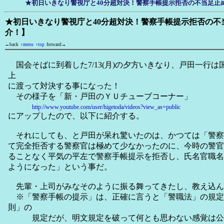
★初日いきなり警視庁と40分超対決！警察手帳提示拒否の不当足止
★初日いきなり警視庁と40分超対決！警察手帳提示拒否の不
介！】
←back
↑menu
↑top
forward→
国会そばに到着した7/13(月)の夕方いきなり、戸田一行は
上
に渡って対決する事になった！
その様子を「新・戸田のＹＵチューブコーナー」
http://www.youtube.com/user/higetoda/videos?view_as=public
にアップしたので、以下に紹介する。
それにしても、と戸田が呆れ驚いたのは、かつては「警察
て完全拒否する警察官は極めて少なかったのに、今時の警官
ることなく平気の平左で警察手帳提示を拒否し、氏名官職名
ようになった」という事だ。
先輩・上司がみなそのように振る舞ってきたし、教え込ん
※「警察手帳の提示」は、正確に言うと「警職法」の規定
則」の
規定だが、明文規定を破って何とも思わない感覚は公