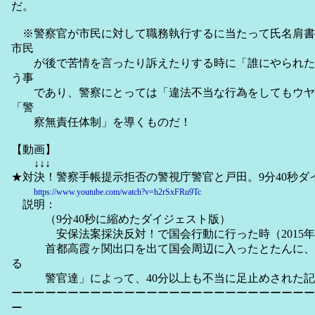
だ。
※警察官が市民に対して職務執行するに当たって氏名肩書
市民
が後で苦情を言ったり訴えたりする時に「誰にやられた
う事
であり、警察にとっては「違法不当な行為をしてもウヤ
「警
察無責任体制」を導くものだ！
【動画】
↓↓↓
★対決！警察手帳提示拒否の警視庁警官と戸田。9分40秒ダイ
https://www.youtube.com/watch?v=h2rSxFRu9Tc
説明：
（9分40秒に縮めたダイジェスト版）
安保法案採決反対！で国会行動に行った時（2015年7/
首都高霞ヶ関出口を出て国会周辺に入ったとたんに、
る
警官達」によって、40分以上も不当に足止めされた記
ーーーーーーーーーーーーーーーーーーーーーーーーーーー
ー