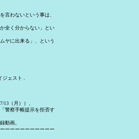
を言わないという事は、
か全く分からない」とい
ムヤに出来る」、という
ジェスト .
13（月））、
「警察手帳提示を拒否す
録動画。
ーーーーーーーーーーー