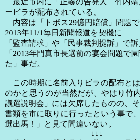
最近市内に「正義の告発人 竹内靖
ービラが配布されている。
内容は「トポス29億円賠償」問題で
2013年11/1毎日新聞報道を契機に
「監査請求」や「民事裁判提訴」で訴
「2013年門真市長選前の宴会問題で
た」事だ。
この時期に名前入りビラの配布とは
のかと思うのが当然だが、やはり竹内さ
議選説明会」には欠席したものの、そ
書類を市に取りに行ったという事で
選出馬！」と見て間違いない。
↓↓↓