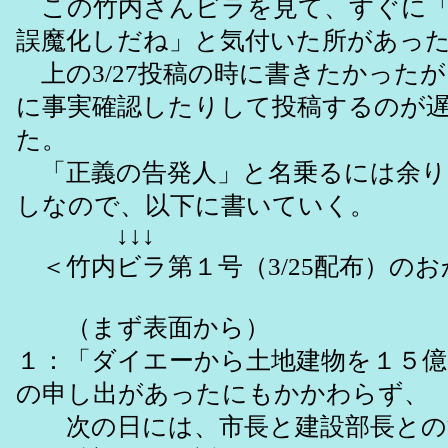
この竹内さんビラを見て、すぐに「
誤魔化しだね」と気付いた所があっ
上の3/27投稿の時に書きたかった
に事実確認したりして投稿するのが
た。
「正義の告発人」と名乗るには余り
しなので、以下に書いていく。
↓↓↓
＜竹内ビラ第１号（3/25配布）の
（まず表面から）
１：「ダイエーから土地建物を１５億
の申し出があったにもかかわらず、
次の日には、市長と建設部長との