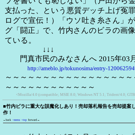
ソを書いても恥じない」（戸田から
支払った、という悪質デッチ上げ冤
ログで宣伝！）「ウソ吐き糸さん」
グ「闘正」で、竹内さんのビラの画
ている。
↓↓↓
門真市民のみなさんへ 2015年03月
http://ameblo.jp/tokunosima/entry-12006259
～～～～～～～～～～～～～～～～～
～～～～～～～～～～～～
<Mozilla/4.0 (compatible; MSIE 8.0; Windows NT 5.1; Trident/4.0; GTB
■竹内ビラに重大な誤魔化しあり！売却落札報告を売却提案
作！
←back
↑menu
↑top
forward→