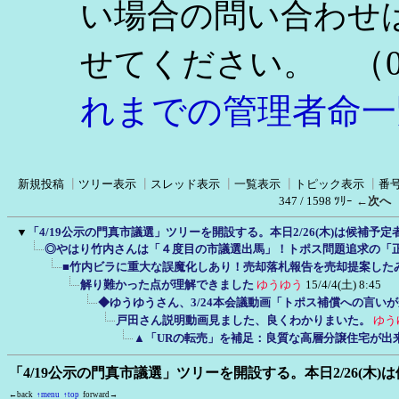
い場合の問い合わせ
（0
せてください。
れまでの管理者命一
新規投稿
┃
ツリー表示
┃
スレッド表示
┃
一覧表示
┃
トピック表示
┃
番
347 / 1598 ﾂﾘｰ
←次へ
▼
「4/19公示の門真市議選」ツリーを開設する。本日2/26(木)は候補予
◎やはり竹内さんは「４度目の市議選出馬」！トポス問題追求の「
■竹内ビラに重大な誤魔化しあり！売却落札報告を売却提案した
解り難かった点が理解できました
ゆうゆう
15/4/4(土) 8:45
◆ゆうゆうさん、3/24本会議動画「トポス補償への言い
戸田さん説明動画見ました、良くわかりまいた。
ゆう
▲「URの転売」を補足：良質な高層分譲住宅が出
「4/19公示の門真市議選」ツリーを開設する。本日2/26(木
←back
↑menu
↑top
forward→