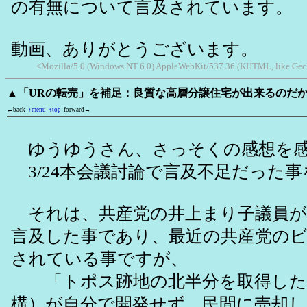
の有無について言及されています。
動画、ありがとうございます。
<Mozilla/5.0 (Windows NT 6.0) AppleWebKit/537.36 (KHTML, like Gec
▲「URの転売」を補足：良質な高層分譲住宅が出来るのだ
←back
↑menu
↑top
forward→
ゆうゆうさん、さっそくの感想を感
3/24本会議討論で言及不足だった
それは、共産党の井上まり子議員が
言及した事であり、最近の共産党の
されている事ですが、
「トポス跡地の北半分を取得したU
構）が自分で開発せず、民間に売却し