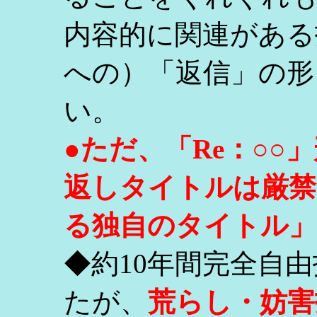
内容的に関連がある
への）「返信」の形
い。
●ただ、「Re：○
返しタイトルは厳禁
る独自のタイトル」
◆約10年間完全自
たが、
荒らし・妨害