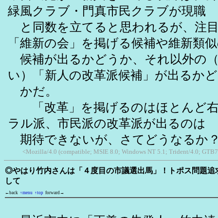
緑風クラブ・門真市民クラブが現職
と同数を立てると思われるが、注目
「維新の会」を掲げる候補や維新類似
候補が出るかどうか、それ以外の（
い）「新人の改革派候補」が出るかど
かだ。
「改革」を掲げるのはほとんど右
ラル派、市民派の改革派が出るのは
期待できないが、さてどうなるか
<Mozilla/4.0 (compatible; MSIE 8.0; Windows NT 5.1; Trident/4.0; GTB7
◎やはり竹内さんは「４度目の市議選出馬」！トポス問題追
して
←back
↑menu
↑top
forward→