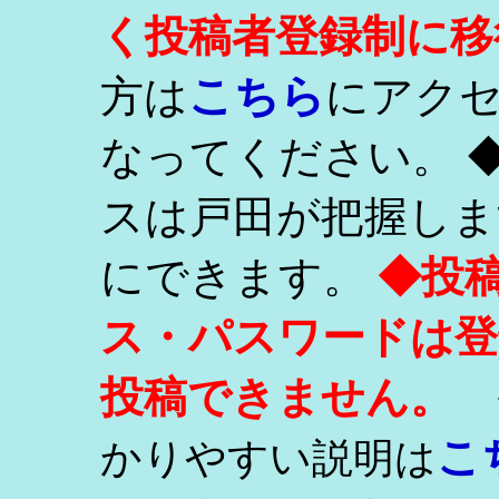
く投稿者登録制に移
こちら
方は
にアク
なってください。 
スは戸田が把握しま
にできます。
◆投
ス・パスワードは登
投稿できません。
こ
かりやすい説明は