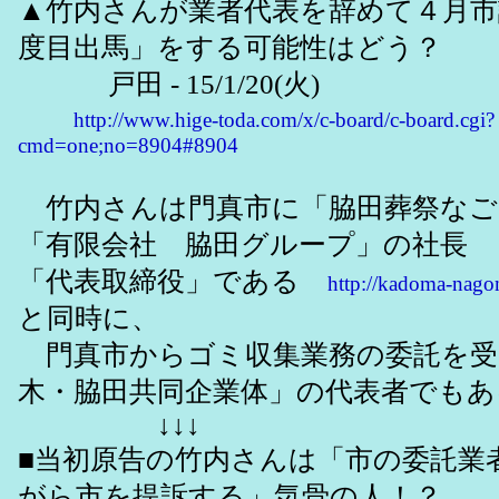
▲竹内さんが業者代表を辞めて４月市
度目出馬」をする可能性はどう？
戸田 - 15/1/20(火)
http://www.hige-toda.com/x/c-board/c-board.cgi?
cmd=one;no=8904#8904
竹内さんは門真市に「脇田葬祭なご
「有限会社 脇田グループ」の社長
「代表取締役」である
http://kadoma-nago
と同時に、
門真市からゴミ収集業務の委託を受
木・脇田共同企業体」の代表者でもあ
↓↓↓
■当初原告の竹内さんは「市の委託業
がら市を提訴する」気骨の人！？