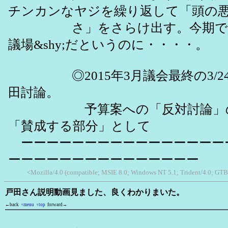
チンカンなヤジを繰り返して「頭の
さ」をさらけ出す。今期で引
議場&shy;だというのに・・・・。
◎2015年3月議会最終の3/2
田討論。
予算案への「反対討論」の中&
「賛成する部分」として
ーーーーーーーーーーーーーーーー
ーーーーーーーーーーーーーーー
<Mozilla/4.0 (compatible; MSIE 8.0; Windows NT 5.1; Trident/4.0; GTB
戸田さん説明動画見ました、良くわかりまいた。
←back
↑menu
↑top
forward→