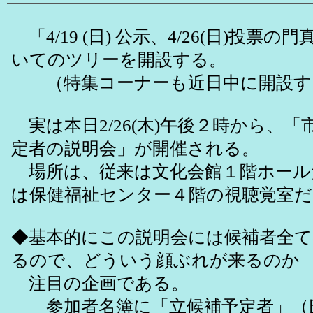
「4/19 (日) 公示、4/26(日)投票
いてのツリーを開設する。
（特集コーナーも近日中に開設す
実は本日2/26(木)午後２時から、「
定者の説明会」が開催される。
場所は、従来は文化会館１階ホール
は保健福祉センター４階の視聴覚室だ
◆基本的にこの説明会には候補者全て
るので、どういう顔ぶれが来るのか
注目の企画である。
参加者名簿に「立候補予定者」（