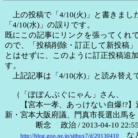
上の投稿で「4/10(火)」と書きま
「4/10(水)」の誤りです。
既にこの記事にリンクを張ってくれ
ので、「投稿削除・訂正して新投稿」
とはせずに、このように訂正投稿追
す。
上記記事は「4/10(水)」と読み替え
（「ぽぽんぶぐにゃん」さん、
【宮本一孝、あっけない自爆!?】
新・宮本大阪府議、門真市長選出馬を
断念 政治 / 2013-04-10 22:55
など
http://blog.goo.ne.jp/sithux7/d/20130410