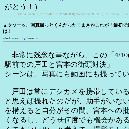
がとう！）
<Mozilla/4.0 (compatible; MSIE 8.0; Windows NT 5.1; Trident/4.0; GT
▲クソーッ、写真撮っとくんだった！まさかこれが「最初で
は！
←back
↑menu
↑top
forward→
非常に残念な事ながら、この「4/10
駅前での戸田と宮本の街頭対決」
シーンは、写真にも動画にも撮って
戸田は常にデジカメを携帯している
と思えば撮れたのだが、助手がいな
を構えると自分がその間、宮本への
くなるし、どうせ何度でも機会があ