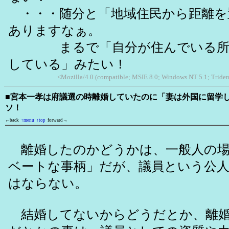
・・・随分と「地域住民から距離を
ありますなぁ。
まるで「自分が住んでいる所を
している」みたい！
<Mozilla/4.0 (compatible; MSIE 8.0; Windows NT 5.1; Triden
■宮本一孝は府議選の時離婚していたのに「妻は外国に留学
ソ！
←back
↑menu
↑top
forward→
離婚したのかどうかは、一般人の場
ベートな事柄」だが、議員という公
はならない。
結婚してないからどうだとか、離婚