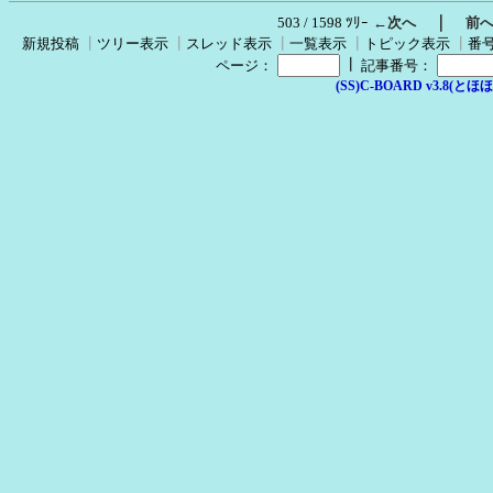
｜
503 / 1598 ﾂﾘｰ
←次へ
前
新規投稿
┃
ツリー表示
┃
スレッド表示
┃
一覧表示
┃
トピック表示
┃
番
┃
ページ：
記事番号：
(SS)C-BOARD v3.8(とほほ改v