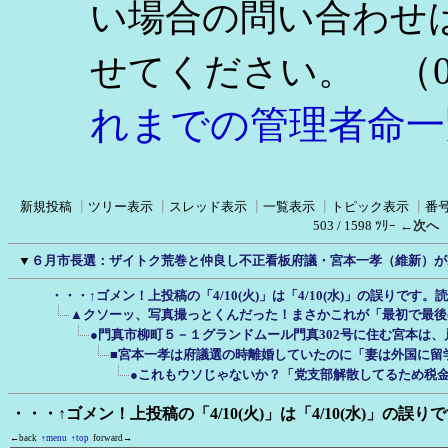
い場合の問い合わせ
（0
せてください。
れまでの管理者命一
新規投稿
┃
ツリー表示
┃
スレッド表示
┃
一覧表示
┃
トピック表示
┃
番
503 / 1598 ﾂﾘｰ
←次へ
▼
６月市長選：ザイトク荒巻と仲良し不正看板府議・宮本一孝（維新）が2
・・・↑ゴメン！上投稿の「4/10(火)」は「4/10(水)」の誤りです
▲クソーッ、写真撮っとくんだった！まさかこれが「最初で最後
●門真市柳町５－１グランドムール門真302号に住む宮本は
■宮本一孝は府議選の時離婚していたのに「妻は外国に留
●これもウソじゃないか？「党支部解散してるため税
・・・↑ゴメン！上投稿の「4/10(火)」は「4/10(水)」の誤
←back
↑menu
↑top
forward→