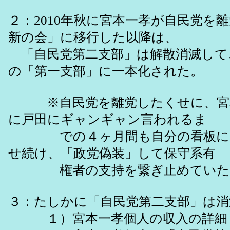
２：2010年秋に宮本一孝が自民党を
新の会」に移行した以降は、
「自民党第二支部」は解散消滅して
の「第一支部」に一本化された。
※自民党を離党したくせに、宮本は
に戸田にギャンギャン言われるま
での４ヶ月間も自分の看板に「
せ続け、「政党偽装」して保守系有
権者の支持を繋ぎ止めていた
３：たしかに「自民党第二支部」は
１）宮本一孝個人の収入の詳細