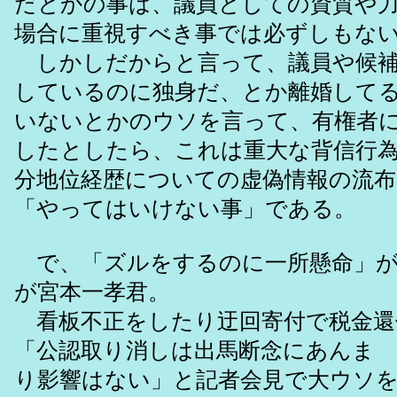
だとかの事は、議員としての資質や
場合に重視すべき事では必ずしもな
しかしだからと言って、議員や候補
しているのに独身だ、とか離婚して
いないとかのウソを言って、有権者
したとしたら、これは重大な背信行
分地位経歴についての虚偽情報の流布
「やってはいけない事」である。
で、「ズルをするのに一所懸命」が
が宮本一孝君。
看板不正をしたり迂回寄付で税金還
「公認取り消しは出馬断念にあんま
り影響はない」と記者会見で大ウソ