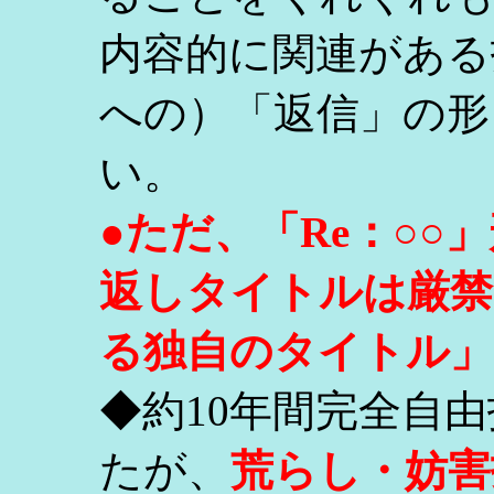
内容的に関連がある
への）「返信」の形
い。
●ただ、「Re：○
返しタイトルは厳禁
る独自のタイトル」
◆約10年間完全自
たが、
荒らし・妨害