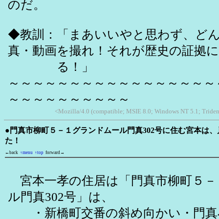
のだ。
◆教訓：「まあいいやと思わず、ど
真・動画を撮れ！それが歴史の証拠
る！」
～～～～～～～～～～～～～～～～～
～～～～～～～～～～
<Mozilla/4.0 (compatible; MSIE 8.0; Windows NT 5.1; Triden
●門真市柳町５－１グランドムール門真302号に住む宮本は
た！
←back
↑menu
↑top
forward→
宮本一孝の住居は「門真市柳町５－
ル門真302号」は、
・新橋町交番の斜め向かい・門真