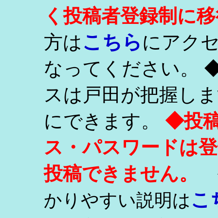
く投稿者登録制に移
こちら
方は
にアク
なってください。 
スは戸田が把握しま
にできます。
◆投
ス・パスワードは登
投稿できません。
こ
かりやすい説明は