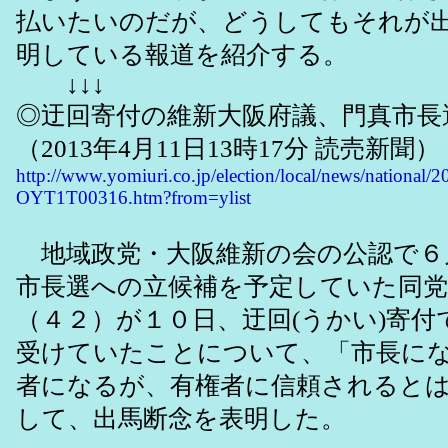
払いたいのだが、どうしてもそれが
明している報道を紹介する。
↓↓↓
◎迂回寄付の維新大阪府議、門真市長
（2013年4月11日13時17分 読売新聞）
http://www.yomiuri.co.jp/election/local/news/national/
OYT1T00316.htm?from=ylist
地域政党・大阪維新の会の公認で６
市長選への立候補を予定していた同党
（４２）が１０日、迂回(うかい)寄付
受けていたことについて、「市長に
者になるが、有権者に信頼されると
して、出馬断念を表明した。