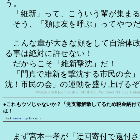
う。
「維新」って、こういう輩が集まる
そう、「類は友を呼ぶ」ってやつ
こんな輩が大きな顔をして自治体政
る事は絶対に許せない！
だからこそ「維新撃沈」だ！
「門真で維新を撃沈する市民の会」
沈！市民の会」の運動を盛り上げるぞ
<Mozilla/4.0 (compatible; MSIE 8.0; Windows NT 5.1; Triden
●これもウソじゃないか？「党支部解散してるため税金納付
は！
←back
↑menu
↑top
forward→
まず宮本一孝が「迂回寄付で還付さ