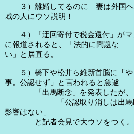
３）離婚してるのに「妻は外国へ
域の人にウソ説明！
４）「迂回寄付で税金還付」がマ
に報道されると、「法的に問題な
い」と居直る。
５）橋下や松井ら維新首脳に「や
事。公認せず」と言われると急遽
「出馬断念」を発表したが、
「公認取り消しは出馬断念
影響はない」
と記者会見で大ウソをつく。