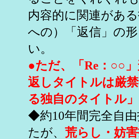
内容的に関連がある
への）「返信」の形
い。
●ただ、「Re：○
返しタイトルは厳禁
る独自のタイトル」
◆約10年間完全自
たが、
荒らし・妨害