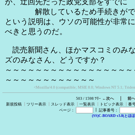
が、迂回先だった政党支部をすでに
解散しているため手続きがで
という説明は、ウソの可能性が非常
べきと思うのだ。
読売新聞さん、ほかマスコミのみな
ズのみなさん、どうですか？
～～～～～～～～～～～～～～～～～
～～～～～～～～～～～～
<Mozilla/4.0 (compatible; MSIE 8.0; Windows NT 5.1; Triden
｜
503 / 1598 ﾂﾘｰ
←次へ
前
新規投稿
┃
ツリー表示
┃
スレッド表示
┃
一覧表示
┃
トピック表示
┃
番
┃
ページ：
記事番号：
(SS)C-BOARD v3.8(とほほ改v