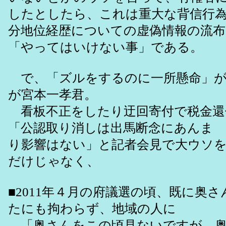
したとしたら、これは重大な背信行
分地位経歴についての虚偽情報の流布
「やってはいけない事」である。
で、「ズルをするのに一所懸命」が
が宮本一孝君。
看板不正をしたり迂回寄付で税金還
「公認取り消しは出馬断念にあんま
り影響はない」と記者会見で大ウソ
だけじゃなく、
■2011年４月の府議選の頃、既に奥
たにも拘わらず、地域の人に
「奥さんをこの頃見ないですが、奥