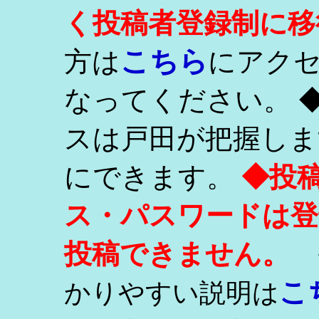
く投稿者登録制に移
こちら
方は
にアク
なってください。 
スは戸田が把握しま
にできます。
◆投
ス・パスワードは登
投稿できません。
こ
かりやすい説明は