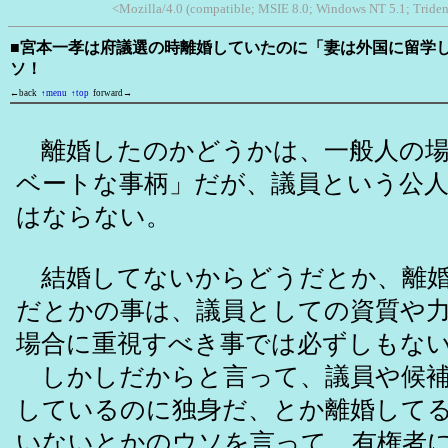
<Mozilla/4.0 (compatible; MSIE 8.0; Windows NT 5.1; Triden
■宮本一孝は府議選の時離婚していたのに「妻は外国に留学
ソ！
←back
↑menu
↑top
forward→
離婚したのかどうかは、一般人の場
ベートな事柄」だが、議員という公
はならない。
結婚してないからどうだとか、離婚
だとかの事は、議員としての資質や
場合に重視すべき事では必ずしもな
しかしだからと言って、議員や候補
しているのに独身だ、とか離婚して
いないとかのウソを言って、有権者