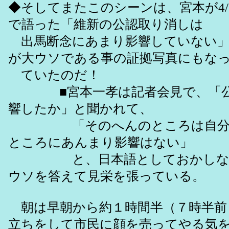
◆そしてまたこのシーンは、宮本が4/
で語った「維新の公認取り消しは
出馬断念にあまり影響していない」
が大ウソである事の証拠写真にもな
ていたのだ！
■宮本一孝は記者会見で、「公
響したか」と聞かれて、
「そのへんのところは自分自
ところにあんまり影響はない」
と、日本語としておかしな言
ウソを答えて見栄を張っている。
朝は早朝から約１時間半（７時半前～
立ちをして市民に顔を売ってやる気