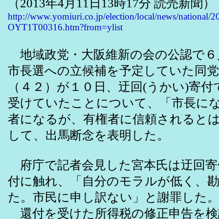
（2013年4月11日13時17分 読売新聞）
http://www.yomiuri.co.jp/election/local/news/national/
OYT1T00316.htm?from=ylist
地域政党・大阪維新の会の公認で６
市長選への立候補を予定していた同党
（４２）が１０日、迂回(うかい)寄付
受けていたことについて、「市長に
者になるが、有権者に信頼されると
して、出馬断念を表明した。
府庁で記者会見した宮本氏は迂回寄
付に触れ、「自分のモラルが低く、
た。市民に申し訳ない」と謝罪した
還付を受けた所得税の修正申告を検