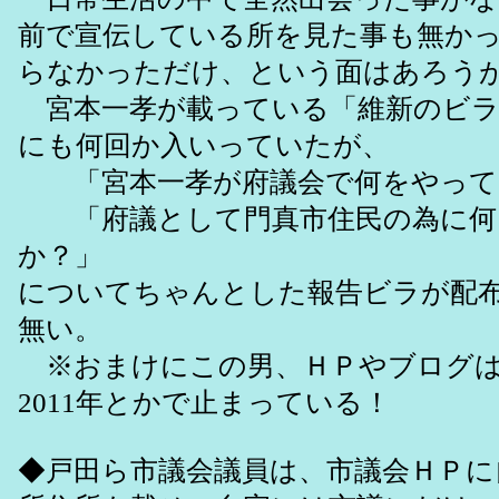
前で宣伝している所を見た事も無か
らなかっただけ、という面はあろう
宮本一孝が載っている「維新のビラ
にも何回か入いっていたが、
「宮本一孝が府議会で何をやって
「府議として門真市住民の為に何
か？」
についてちゃんとした報告ビラが配
無い。
※おまけにこの男、ＨＰやブログは2
2011年とかで止まっている！
◆戸田ら市議会議員は、市議会ＨＰに