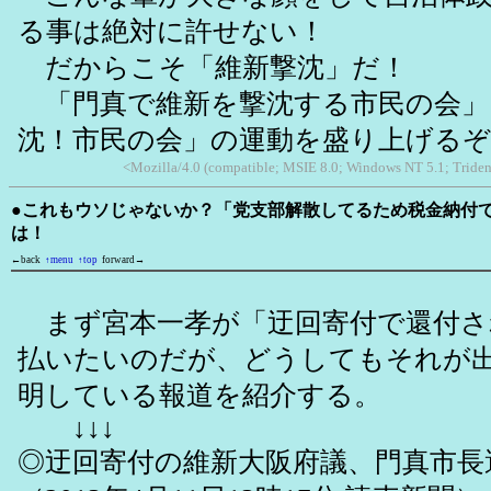
る事は絶対に許せない！
だからこそ「維新撃沈」だ！
「門真で維新を撃沈する市民の会」
沈！市民の会」の運動を盛り上げるぞ
<Mozilla/4.0 (compatible; MSIE 8.0; Windows NT 5.1; Triden
●これもウソじゃないか？「党支部解散してるため税金納付
は！
←back
↑menu
↑top
forward→
まず宮本一孝が「迂回寄付で還付さ
払いたいのだが、どうしてもそれが
明している報道を紹介する。
↓↓↓
◎迂回寄付の維新大阪府議、門真市長