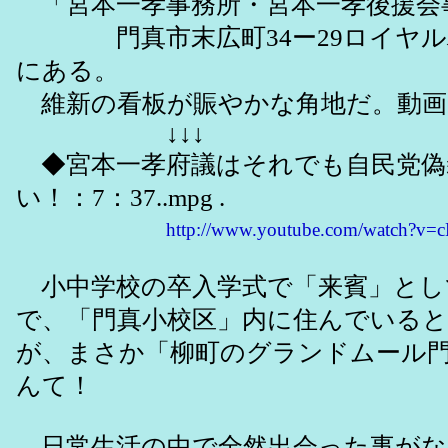
「宮本一孝事務所・宮本一孝後援会
門真市末広町34ー29ロイヤルハ
にある。
維新の看板が賑やかな角地だ。動画
↓↓↓
◆宮本一孝府議はそれでも自民党偽
い！：7：37..mpg .
http://www.youtube.com/watch?
小中学校の卒入学式で「来賓」とし
で、「門真小校区」内に住んでいる
が、まさか「柳町のグランドムール
んて！
日常生活の中で全然出会った事がな