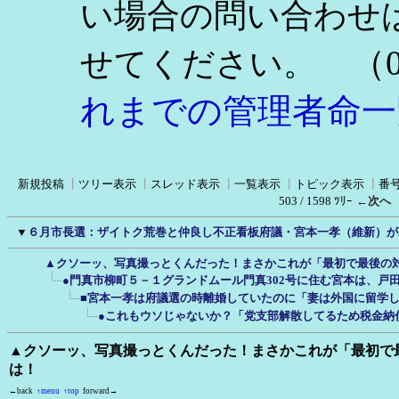
い場合の問い合わせ
（0
せてください。
れまでの管理者命一
新規投稿
┃
ツリー表示
┃
スレッド表示
┃
一覧表示
┃
トピック表示
┃
番
503 / 1598 ﾂﾘｰ
←次へ
▼
６月市長選：ザイトク荒巻と仲良し不正看板府議・宮本一孝（維新）が2
▲クソーッ、写真撮っとくんだった！まさかこれが「最初で最後の
●門真市柳町５－１グランドムール門真302号に住む宮本は、戸
■宮本一孝は府議選の時離婚していたのに「妻は外国に留学
●これもウソじゃないか？「党支部解散してるため税金納
▲クソーッ、写真撮っとくんだった！まさかこれが「最初で
は！
←back
↑menu
↑top
forward→