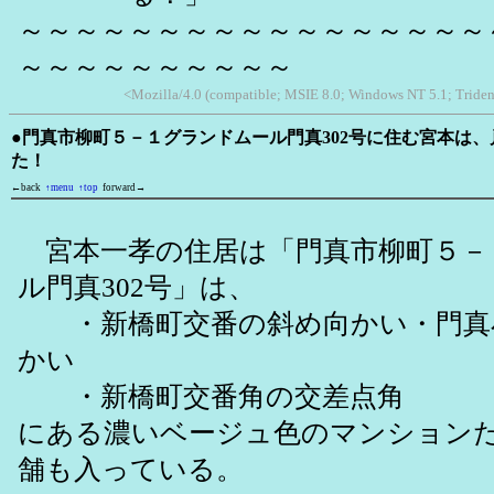
～～～～～～～～～～～～～～～～～
～～～～～～～～～～
<Mozilla/4.0 (compatible; MSIE 8.0; Windows NT 5.1; Triden
●門真市柳町５－１グランドムール門真302号に住む宮本は
た！
←back
↑menu
↑top
forward→
宮本一孝の住居は「門真市柳町５－
ル門真302号」は、
・新橋町交番の斜め向かい・門真
かい
・新橋町交番角の交差点角
にある濃いベージュ色のマンション
舗も入っている。