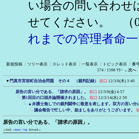
い場合の問い合わせ
（0
せてください。
れまでの管理者命一
新規投稿
┃
ツリー表示
┃
スレッド表示
┃
一覧表示
┃
トピック表示
┃
番
574 / 1598 ﾂﾘｰ
←次へ
▼
門真市宮前町自治会問題 その４ （裁判記録）
谷口
12/3/8(木) 3:40
原告の言い分である、「請求の原因」。
谷口
12/3/9(金) 4:57
第1回目の口頭弁論開催されました。
谷口
12/3/14(水) 2:59
▲弁護士無しでの裁判闘争に敬意を表します。双方の言い分
議会報告で忙しい中、励ましをありがとうございます。
原告の言い分である、「請求の原因」。
←back
↑menu
↑top
forward→