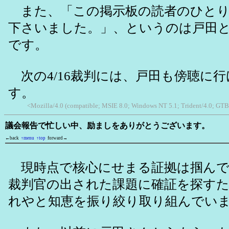
また、「この掲示板の読者のひとり
下さいました。」、というのは戸田
です。
次の4/16裁判には、戸田も傍聴に
す。
<Mozilla/4.0 (compatible; MSIE 8.0; Windows NT 5.1; Trident/4.0; GTB7
議会報告で忙しい中、励ましをありがとうございます。
←back
↑menu
↑top
forward→
現時点で核心にせまる証拠は掴んで
裁判官の出された課題に確証を探す
れやと知恵を振り絞り取り組んでい