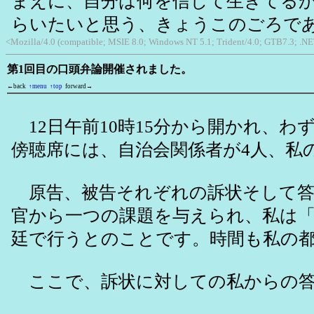
まえに、自分は何を信じて生きてる
らいたいと思う、きょうこのごろで
<Mozilla/4.0 (compatible; MSIE 8.0; Windows NT 5.1; Trident/4.0; GTB7.3; .
第1回目の口頭弁論開催されました。
←back
↑menu
↑top
forward→
12日午前10時15分から開かれ、
傍聴席には、自治会関係者が4人、私
原告、被告それぞれの訴状そして答
官から一つの課題を与えられ、私は「
廷で行うとのことです。時間も私の
ここで、訴状に対しての私からの答