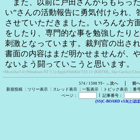
また、以前に戸田さんからもらった
い”さんの活動報告に勇気付けられ、
させていただきました。いろんな方
をしたり、専門的な事を勉強したり
刺激となっています。裁判官の出さ
書面の内容はまだ明かせませんが、
ないよう闘っていこうと思います。
<Mozilla/5.0 (Windows NT 5.1) AppleWebKit/535.11 (KHTML, like Gecko) Chr
｜
574 / 1598 ﾂﾘｰ
←次へ
前
新規投稿
┃
ツリー表示
┃
スレッド表示
┃
一覧表示
┃
トピック表示
┃
番
┃
ページ：
記事番号：
(SS)C-BOARD v3.8(とほほ改v