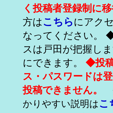
く投稿者登録制に移
こちら
方は
にアク
なってください。 
スは戸田が把握しま
にできます。
◆投
ス・パスワードは登
投稿できません。
こ
かりやすい説明は