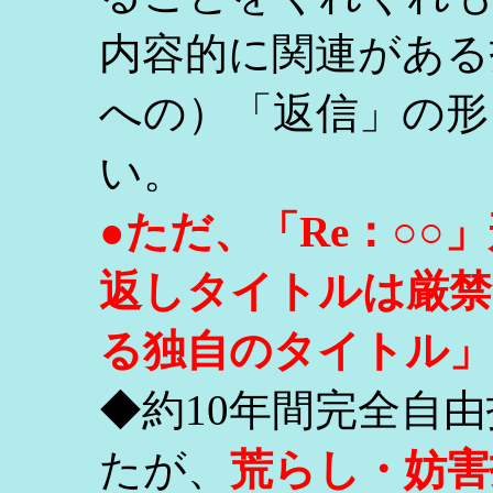
内容的に関連がある
への）「返信」の形
い。
●ただ、「Re：○
返しタイトルは厳禁
る独自のタイトル」
◆約10年間完全自
たが、
荒らし・妨害