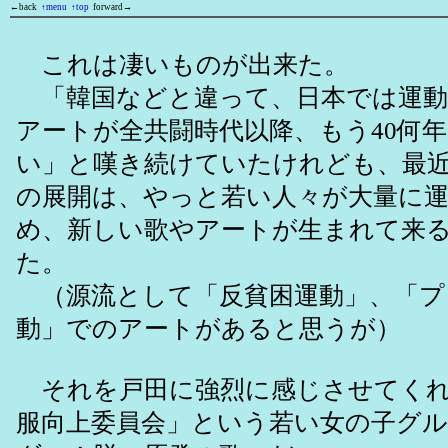
←back
↑menu
↑top
forward→
これは凄いものが出来た。
「韓国などと違って、日本では運動
アートが全共闘時代以降、もう40何
い」と嘆き続けていたけれども、最
の展開は、やっと若い人々が大量に
め、新しい歌やアートが生まれて来
た。
（源流として「反貧困運動」、「プ
動」でのアートがあると思うが）
それを戸田に強烈に感じさせてくれ
服向上委員会」という若い女の子グ