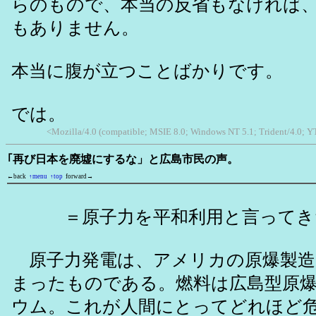
らのもので、本当の反省もなければ
もありません。
本当に腹が立つことばかりです。
では。
<Mozilla/4.0 (compatible; MSIE 8.0; Windows NT 5.1; Trident/4.0;
｢再び日本を廃墟にするな」と広島市民の声。
←back
↑menu
↑top
forward→
＝原子力を平和利用と言ってき
原子力発電は、アメリカの原爆製造
まったものである。燃料は広島型原
ウム。これが人間にとってどれほど