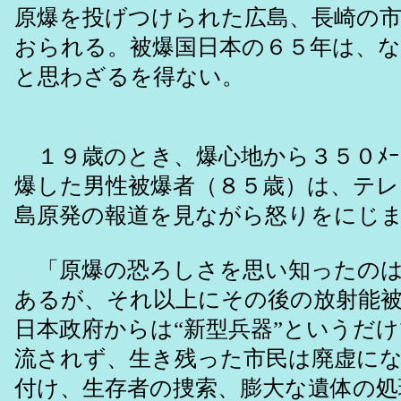
原爆を投げつけられた広島、長崎の
おられる。被爆国日本の６５年は、
と思わざるを得ない。
１９歳のとき、爆心地から３５０ﾒｰ
爆した男性被爆者（８５歳）は、テ
島原発の報道を見ながら怒りをにじ
「原爆の恐ろしさを思い知ったのは
あるが、それ以上にその後の放射能
日本政府からは“新型兵器”というだ
流されず、生き残った市民は廃虚に
付け、生存者の捜索、膨大な遺体の処