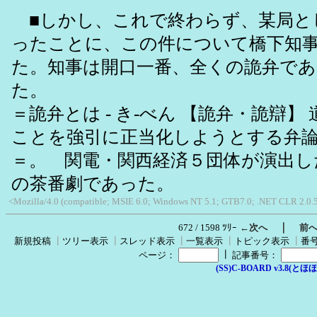
■しかし、これで終わらず、某局と
ったことに、この件について橋下知
た。知事は開口一番、全くの詭弁で
た。
＝詭弁とは - き‐べん 【詭弁・詭辯】
ことを強引に正当化しようとする弁
＝。 関電・関西経済５団体が演出し
の茶番劇であった。
<Mozilla/4.0 (compatible; MSIE 6.0; Windows NT 5.1; GTB7.0; .NET CLR 2.0.
｜
672 / 1598 ﾂﾘｰ
←次へ
前
新規投稿
┃
ツリー表示
┃
スレッド表示
┃
一覧表示
┃
トピック表示
┃
番
┃
ページ：
記事番号：
(SS)C-BOARD v3.8(とほほ改v