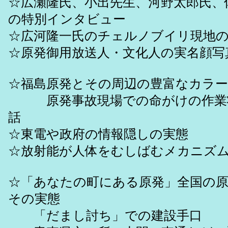
☆広瀬隆氏、小出先生、河野太郎氏、
の特別インタビュー
☆広河隆一氏のチェルノブイリ現地
☆原発御用放送人・文化人の実名顔写
☆福島原発とその周辺の豊富なカラ
原発事故現場での命がけの作業
話
☆東電や政府の情報隠しの実態
☆放射能が人体をむしばむメカニズ
☆「あなたの町にある原発」全国の原
その実態
「だまし討ち」での建設手口