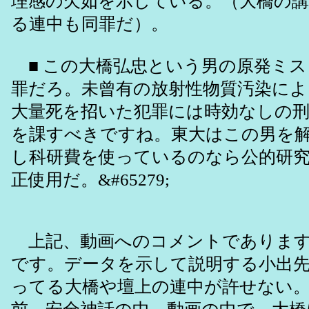
理感の欠如を示している。（大橋の
る連中も同罪だ）。
■ この大橋弘忠という男の原発ミス
罪だろ。未曾有の放射性物質汚染に
大量死を招いた犯罪には時効なしの刑
を課すべきですね。東大はこの男を
し科研費を使っているのなら公的研
正使用だ。&#65279;
上記、動画へのコメントであります
です。データを示して説明する小出
ってる大橋や壇上の連中が許せない