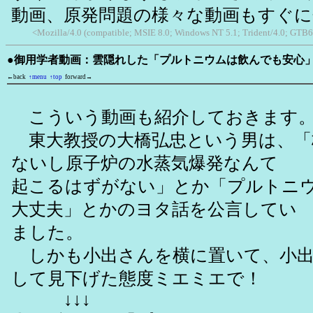
動画、原発問題の様々な動画もすぐ
<Mozilla/4.0 (compatible; MSIE 8.0; Windows NT 5.1; Trident/4.0; GTB6
●御用学者動画：雲隠れした「プルトニウムは飲んでも安心
←back
↑menu
↑top
forward→
こういう動画も紹介しておきます
東大教授の大橋弘忠という男は、「
ないし原子炉の水蒸気爆発なんて
起こるはずがない」とか「プルトニ
大丈夫」とかのヨタ話を公言してい
ました。
しかも小出さんを横に置いて、小出
して見下げた態度ミエミエで！
↓↓↓