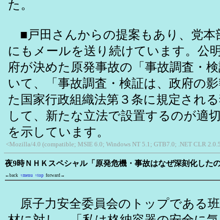
た。
■戸田さんからの提案もあり、党本
にもメールを送り続けています。公
府が決めた原発事故の「事故調査・検
いて、「事故調査・検証は、政府の影
た国家行政組織法第３条に規定される
して、新たな立法で設置するのが適
を示しています。
<Mozilla/4.0 (compatible; MSIE 6.0; Windows NT 5.1; GTB7.0; .NET CLR 2.0.
夜9時ＮＨＫスペシャル「原発危機・事故はなぜ深刻化した
←back
↑menu
↑top
forward→
原子力安全委員会のトップである班
材に対し、「私は格納容器の安全に