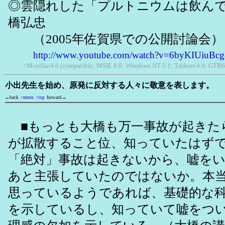
◎雲隠れした「プルトニウムは飲ん
橋弘忠
（2005年佐賀県での公開討論会）
http://www.youtube.com/watch?v=6byKIUiuBcg&
<Mozilla/4.0 (compatible; MSIE 8.0; Windows NT 5.1; Trident/4.0; GTB6
小出先生を始め、原発に反対する人々に敬意を表します。
←back
↑menu
↑top
forward→
■もっとも大橋も万一事故が起きた
が拡散すること位、知っていたはず
「絶対」事故は起きないから、嘘を
あと主張していたのではないか。本
思っているようであれば、基礎的な
を示しているし、知っていて嘘をつ