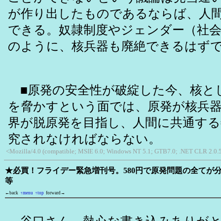
が作り出したものであるならば、人
できる。奴隷制度やジェンダー（社会
のように、核兵器も廃絶できるはず
■原発の安全性が破綻した今、核と
を脅かすという面では、原発が核兵
界が脱原発を目指し、人間に共通す
究されなければならない。
<Mozilla/4.0 (compatible; MSIE 6.0; Windows NT 5.1; GTB7.0; .NET CLR 2.0.
★必買！フライデー緊急増刊号。580円で原発問題の全てが
等
←back
↑menu
↑top
forward→