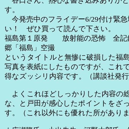
谷口さん、熱心な書き込みありがと
す。
今発売中のフライデー6/29付け緊
い！ ぜひ買って読んで下さい。
福島第１原発 放射能の恐怖 全記
郷「福島」空撮
というタイトルと無惨に破損した福
写真を表紙にしたものですが、これで
得なズッシリ内容です。（講談社発行
よくこれほどしっかりした内容の総
な、と戸田が感心したポイントをざ
す。（これ以外にも優れた所があり