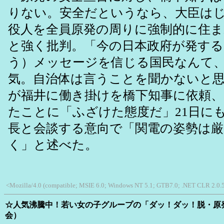
りない。安全だというなら、大臣は
役人を全員原発の周りに強制的に住
と強く批判。「今の日本政府が発する
う）メッセージを信じる国民なんて
気。自治体は言うことを聞かないと
が福井に働き掛けを橋下知事に依頼
たことに「ふざけた態度だ」21日に
長と会談する意向で「関電の姿勢は
く」と述べた。
<Mozilla/4.0 (compatible; MSIE 6.0; Windows NT 5.1; GTB7.0; .NET CLR 2.0.
☆人気沸騰中！若い女の子グループの「ダッ！ダッ！脱・原
会）