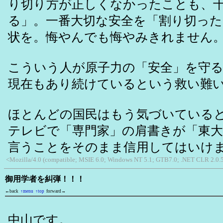
り切り方が正しくなかったことも、
る」。一番大切な安全を「割り切っ
状を。悔やんでも悔やみきれません
こういう人が原子力の「安全」を守
現在もあり続けているという救い難
ほとんどの国民はもう気づいている
テレビで「専門家」の肩書きが「東
言うことをそのまま信用してはいけ
<Mozilla/4.0 (compatible; MSIE 6.0; Windows NT 5.1; GTB7.0; .NET CLR 2.0.
御用学者を糾弾！！！
←back
↑menu
↑top
forward→
中山です。