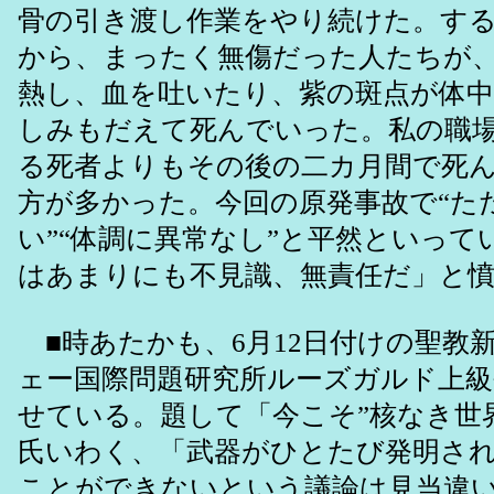
骨の引き渡し作業をやり続けた。す
から、まったく無傷だった人たちが
熱し、血を吐いたり、紫の斑点が体
しみもだえて死んでいった。私の職
る死者よりもその後の二カ月間で死
方が多かった。今回の原発事故で“た
い”“体調に異常なし”と平然といって
はあまりにも不見識、無責任だ」と
■時あたかも、6月12日付けの聖教
ェー国際問題研究所ルーズガルド上級
せている。題して「今こそ”核なき
氏いわく、「武器がひとたび発明さ
ことができないという議論は見当違