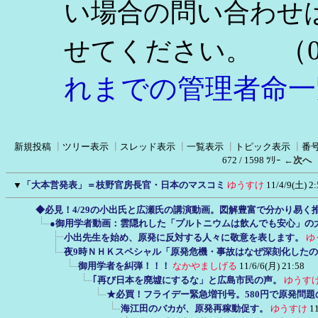
い場合の問い合わせ
（0
せてください。
れまでの管理者命一
新規投稿
┃
ツリー表示
┃
スレッド表示
┃
一覧表示
┃
トピック表示
┃
番
672 / 1598 ﾂﾘｰ
←次へ
▼
「大本営発表」＝枝野官房長官・日本のマスコミ
ゆうすけ
11/4/9(土) 2:
◆必見！4/29の小出氏と広瀬氏の講演動画。図解豊富で分かり易く
●御用学者動画：雲隠れした「プルトニウムは飲んでも安心」の
小出先生を始め、原発に反対する人々に敬意を表します。
ゆ
夜9時ＮＨＫスペシャル「原発危機・事故はなぜ深刻化した
御用学者を糾弾！！！
なかやましげる
11/6/6(月) 21:58
｢再び日本を廃墟にするな」と広島市民の声。
ゆうす
★必買！フライデー緊急増刊号。580円で原発問
海江田のバカが、原発再稼動促す。
ゆうすけ
1