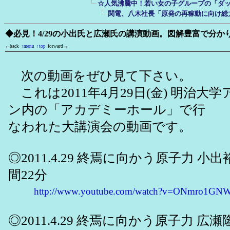
☆人気沸騰中！若い女の子グループの「ダ
関電、八木社長「原発の再稼動に向け総
◆必見！4/29の小出氏と広瀬氏の講演動画。図解豊富で分
←back
↑menu
↑top
forward→
次の動画をぜひ見て下さい。
これは2011年4月29日(金) 明治大
ン内の「アカデミーホール」で行
なわれた大講演会の動画です。
◎2011.4.29 終焉に向かう原子力 小
間22分
http://www.youtube.com/watch?v=ONmro1GNW7
◎2011.4.29 終焉に向かう原子力 広