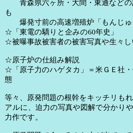
青森県六ヶ所・大間・東通などの
も
爆発寸前の高速増殖炉「もんじゅ
☆「東電の驕りと企みの60年史」
☆被曝事故被害者の被害写真や生々し
☆原子炉の仕組み解説
☆「原子力のハゲタカ」＝米ＧＥ社・
態
等々、原発問題の根幹をキッチリも
アルに、迫力の写真や図解で分かり
力作です。