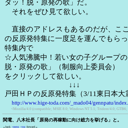
ダッ！脱・原発の歌」だ。
それをぜひ見て欲しい。
直接のアドレスもあるのだが、ここ
の反原発特集に一度足を運んでもら
特集内で
☆人気沸騰中！若い女の子グループ
脱・原発の歌」（制服向上委員会
をクリックして欲しい。
↓↓↓
戸田ＨＰの反原発特集（3/11東日本
http://www.hige-toda.com/_mado04/gennpatu/index
<Mozilla/4.0 (compatible; MSIE 8.0; Windows NT 5.1; Trident/4.0; GTB6;
関電、八木社長「原発の再稼動に向け総力を挙げる」と。
←back
↑menu
↑top
forward→