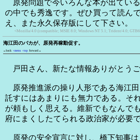
原発問題で今いろんな本が出ている
の中でも秀逸です。ぜひ買って読ん
え、また永久保存版にして下さい。
<Mozilla/4.0 (compatible; MSIE 8.0; Windows NT 5.1; Trident/4.0; GTB6
海江田のバカが、原発再稼動促す。
←back
↑menu
↑top
forward→
戸田さん、新たな情報ありがとうご
原発推進派の操り人形である海江田
託すにはあまりにも無力である。そ
が頼もしく思える。維新でもなんで
府にまくしたてられる政治家が必要
原発の安全宣言に対し、橋下知事は