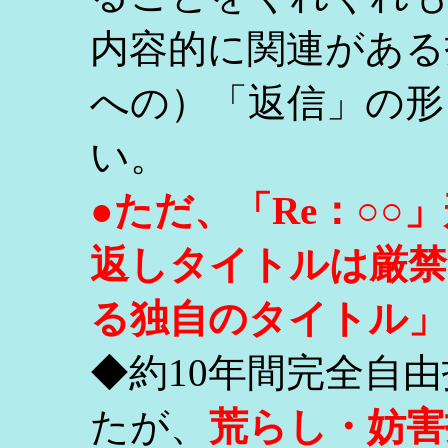
内容的に関連がある
への）「返信」の形
い。
●ただ、「Re：○
返しタイトルは厳禁
る独自のタイトル」
◆約10年間完全自
たが、
荒らし・妨害