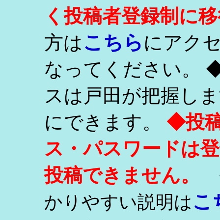
く投稿者登録制に移
こちら
方は
にアク
なってください。 
スは戸田が把握しま
にできます。
◆投
ス・パスワードは登
投稿できません。
こ
かりやすい説明は