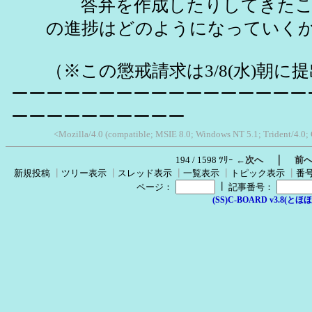
答弁を作成したりしてきたこ
の進捗はどのようになっていく
（※この懲戒請求は3/8(水)朝に
ーーーーーーーーーーーーーーーーー
ーーーーーーーーーー
<Mozilla/4.0 (compatible; MSIE 8.0; Windows NT 5.1; Trident/4.0;
｜
194 / 1598 ﾂﾘｰ
←次へ
前
新規投稿
┃
ツリー表示
┃
スレッド表示
┃
一覧表示
┃
トピック表示
┃
番
┃
ページ：
記事番号：
(SS)C-BOARD v3.8(とほほ改v