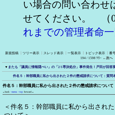
い場合の問い合わせ
（0
せてください。
れまでの管理者命一
新規投稿
┃
ツリー表示
┃
スレッド表示
┃
一覧表示
┃
トピック表示
┃
番
194 / 1598 ﾂﾘｰ
←次へ
▼
またも「議員に情報隠ぺい」の「2/1専決処分」事件発生！戸田が回答
件名５：幹部職員に私から出された２件の懲戒請求について：質問
件名５：幹部職員に私から出された２件の懲戒請求について
←back
↑menu
↑top
forward→
＜件名５：幹部職員に私から出された