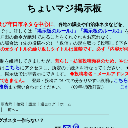
ちょいマジ掲示板
及び守口市ネタを中心に
、
各地の議会や自治体ネタなどを
、
「掲示板のルール1」
「掲示板のルール2」
です。詳しくは
戸田の命令が絶対であることをくれぐれもお忘れなく。
の場合は（先の投稿への）「返信」の形を取って投稿して下さ
形式の元タイトルの繰り返しタイトルは厳禁です。必ず「内容が
稿制を維持してきましたが、
荒らし・妨害投稿頻発のため、やむ
こちら
は
にアクセスし、所定の手続きを行なってください。 
が、掲示板では非表示にできます。
◆投稿者名・メールアドレ
こちら
できません。
登録・投稿についての分かりやすい説明は
務所
こ
まで問い合わせてください。
（09年4/8改訂記）
号順表示
┃
検索
┃
設定
┃
過去ログ
┃
ホーム
｜
前へ→
グポスター作らない？