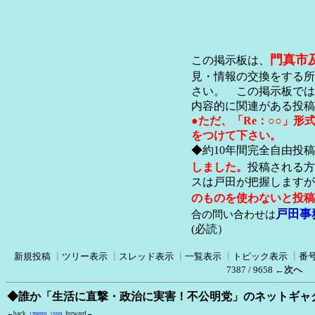
門真市
この掲示板は、
見・情報の交換をする所
さい。 この掲示板では
内容的に関連がある投稿
●ただ、「Re：○○」
をつけて下さい。
◆約10年間完全自由投
しました。
投稿される方
スは戸田が把握します
のものを使わないと投稿
戸田事
合の問い合わせは
(必読）
新規投稿
┃
ツリー表示
┃
スレッド表示
┃
一覧表示
┃
トピック表示
┃
番
7387 / 9658
←次へ
◆誰か「生活に直撃・政治に実害！不公明党」のネットギャ
←back
↑menu
↑top
forward→