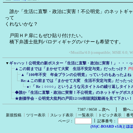
誰か「生活に直撃・政治に実害！不公明党」のネットギャ
って
くれないかな？
戸田ＨＰ扉にもぜひ貼り付けたい。
橋下弁護士批判パロディギャグのバナーも希望です。
<Mozilla/4.0 (compatible; MSIE 6.0; W
▼
ギャハッ！公明党の新ポスター「生活に直撃・政治に実害！」・・・っ
▲この前までは「まかせて大変 生活不安定与党」だったっけ？
戸
▲「100年不安 年金プランの公明党」っていうのもあったよね
Re:▲この前までは「まかせて大変 生活不安定与党」だったっ
●↑「 Re：○○○○」というような元タイトルの繰り返しタイ
◆誰か「生活に直撃・政治に実害！不公明党」のネットギャグポス
★創価学会・公明党大批判の戸田12/16街頭演説動画を見て下さい！
｜
7387 / 9658
←次へ
前へ
新規投稿
┃
ツリー表示
┃
スレッド表示
┃
一覧表示
┃
トピック表示
┃
番
┃
ページ：
記事番号：
(SS)C-BOARD v3.8(とほほ改v