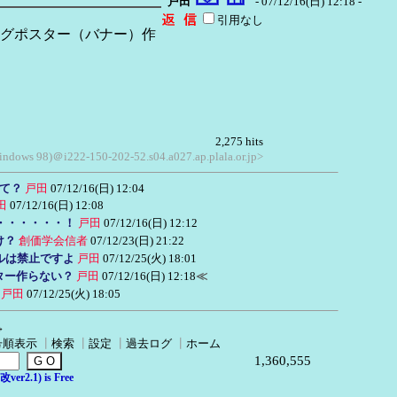
戸田
- 07/12/16(日) 12:18 -
引用なし
グポスター（バナー）作
2,275 hits
indows 98)＠i222-150-202-52.s04.a027.ap.plala.or.jp>
て？
戸田
07/12/16(日) 12:04
田
07/12/16(日) 12:08
・・・・・・！
戸田
07/12/16(日) 12:12
け？
創価学会信者
07/12/23(日) 21:22
トルは禁止ですよ
戸田
07/12/25(火) 18:01
ター作らない？
戸田
07/12/16(日) 12:18
≪
戸田
07/12/25(火) 18:05
→
号順表示
┃
検索
┃
設定
┃
過去ログ
┃
ホーム
1,360,555
er2.1) is Free